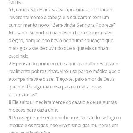
forma.
5
Quando São Francisco se aproximou, inclinaram
reverentemente a cabeça e o saudaram com um
cumprimento novo: “Bem-vinda, Senhora Pobreza!”
6
O santo se encheu na mesma hora de incontável
alegria, porque não havia nenhuma saudação que
mais gostasse de ouvir do que a que elas tinham
escolhido.
7
E pensando primeiro que aquelas mulheres fossem
realmente pobrezinhas, virou-se para o médico que o
acompanhava e disse: “Peço-te, pelo amor de Deus,
que me dês alguma coisa para eu dar a essas
pobrezinhas”.
8
Ele saltou imediatamente do cavalo e deu algumas
moedas para cada uma.
9
Prosseguiram seu caminho mas, voltando-se logo o
médico e os frades, não viram sinal das mulheres em