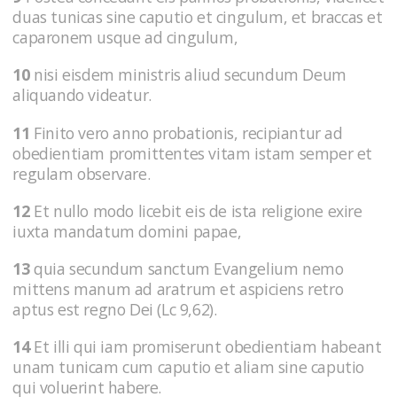
duas tunicas sine caputio et cingulum, et braccas et
caparonem usque ad cingulum,
10
nisi eisdem ministris aliud secundum Deum
aliquando videatur.
11
Finito vero anno probationis, recipiantur ad
obedientiam promittentes vitam istam semper et
regulam observare.
12
Et nullo modo licebit eis de ista religione exire
iuxta mandatum domini papae,
13
quia secundum sanctum Evangelium nemo
mittens manum ad aratrum et aspiciens retro
aptus est regno Dei (Lc 9,62).
14
Et illi qui iam promiserunt obedientiam habeant
unam tunicam cum caputio et aliam sine caputio
qui voluerint habere.