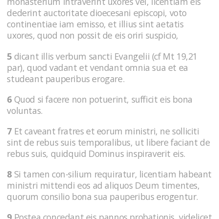
monasterium intraverint uxores vel, licentiam eis
dederint auctoritate dioecesani episcopi, voto
continentiae iam emisso, et illius sint aetatis
uxores, quod non possit de eis oriri suspicio,
5
dicant illis verbum sancti Evangelii (cf Mt 19,21
par), quod vadant et vendant omnia sua et ea
studeant pauperibus erogare.
6
Quod si facere non potuerint, sufficit eis bona
voluntas.
7
Et caveant fratres et eorum ministri, ne solliciti
sint de rebus suis temporalibus, ut libere faciant de
rebus suis, quidquid Dominus inspiraverit eis.
8
Si tamen con-silium requiratur, licentiam habeant
ministri mittendi eos ad aliquos Deum timentes,
quorum consilio bona sua pauperibus erogentur.
9
Postea concedant eis pannos probationis, videlicet