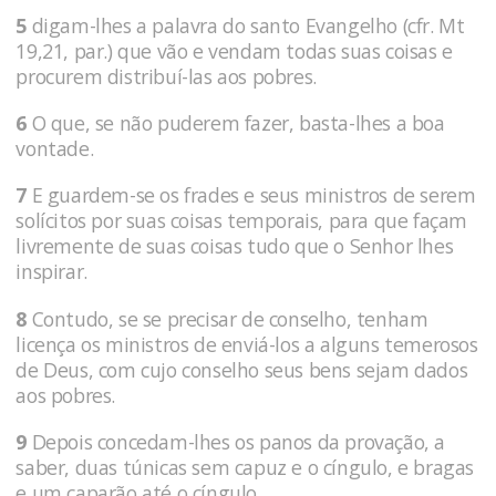
5
digam-lhes a palavra do santo Evangelho (cfr. Mt
19,21, par.) que vão e vendam todas suas coisas e
procurem distribuí-las aos pobres.
6
O que, se não puderem fazer, basta-lhes a boa
vontade.
7
E guardem-se os frades e seus ministros de serem
solícitos por suas coisas temporais, para que façam
livremente de suas coisas tudo que o Senhor lhes
inspirar.
8
Contudo, se se precisar de conselho, tenham
licença os ministros de enviá-los a alguns temerosos
de Deus, com cujo conselho seus bens sejam dados
aos pobres.
9
Depois concedam-lhes os panos da provação, a
saber, duas túnicas sem capuz e o cíngulo, e bragas
e um caparão até o cíngulo,