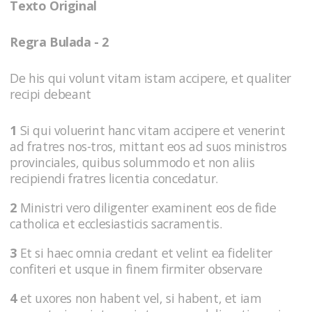
Texto Original
Regra Bulada - 2
De his qui volunt vitam istam accipere, et qualiter
recipi debeant
1
Si qui voluerint hanc vitam accipere et venerint
ad fratres nos-tros, mittant eos ad suos ministros
provinciales, quibus solummodo et non aliis
recipiendi fratres licentia concedatur.
2
Ministri vero diligenter examinent eos de fide
catholica et ecclesiasticis sacramentis.
3
Et si haec omnia credant et velint ea fideliter
confiteri et usque in finem firmiter observare
4
et uxores non habent vel, si habent, et iam