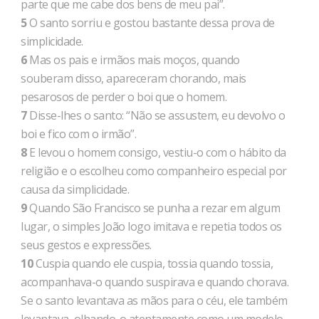
parte que me cabe dos bens de meu pai”.
5
O santo sorriu e gostou bastante dessa prova de
simplicidade.
6
Mas os pais e irmãos mais moços, quando
souberam disso, apareceram chorando, mais
pesarosos de perder o boi que o homem.
7
Disse-lhes o santo: “Não se assustem, eu devolvo o
boi e fico com o irmão”.
8
E levou o homem consigo, vestiu-o com o hábito da
religião e o escolheu como companheiro especial por
causa da simplicidade.
9
Quando São Francisco se punha a rezar em algum
lugar, o simples João logo imitava e repetia todos os
seus gestos e expressões.
10
Cuspia quando ele cuspia, tossia quando tossia,
acompanhava-o quando suspirava e quando chorava.
Se o santo levantava as mãos para o céu, ele também