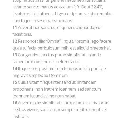
suspiria suspiriis iungens et fletus fletibus socians;
levante sancto manus ad caelum (cfr. Deut 32,40),
levabat et ille, intuens diligenter ipsum velut exemplar
cunctaque in sese transformans.
11
Advertit hoc sanctus, et quaerit aliquando, cur
faciat talia.
12
Respondet ille: “Omnia”, inquit, “promisi ego facere
quae tu facis; periculosum mihi est aliquid praeterire”.
13
Congaudet sanctus purae simplicitati, blande
tamen prohibet, ne de caetero faciat.
14
Itaque non post multum tempus in ista puritate
migravit simplex ad Dominum.
15
Cuius vitam frequenter sanctus imitandam
proponens, non fratrem Ioannem, sed sanctum
Ioannem iucundissime nominabat.
16
Adverte piae simplicitatis proprium esse maiorum
legibus vivere, sanctorum semper inniti exemplis et
institutis.