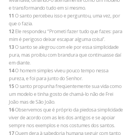
levantava, olhando-o atentamente como um modelo
e transformando tudo em si mesmo.
11
O santo percebeu isso e perguntou, uma vez, por
que o fazia.
12
Ele respondeu: “Prometi fazer tudo que fazes: para
mim é perigoso deixar escapar alguma coisa”.
13
O santo se alegrou com ele por essa simplicidade
pura, mas proibiu com brandura que continuasse daí
em diante.
14
O homem simples viveu pouco tempo nessa
pureza, e foi para junto do Senhor.
15
O santo propunha freqüentemente sua vida como
um modelo e tinha gosto de chamá-lo não de Frei
João mas de São João.
16
Observemos que é próprio da piedosa simplicidade
viver de acordo com as leis dos antigos e se apoiar
sempre nos exemplos e nos costumes dos santos.
17
Quem dera à sabedoria humana seguir com tanto