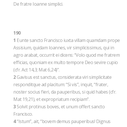
De fratre Ioanne simplici.
190
1
Eunte sancto Francisco iuxta villam quamdam prope
Assisium, quidam Ioannes, vir simplicissimus, qui in
agro arabat, occurrit ei dicens: “Volo quod me fratrem
efficias, quoniam ex multo tempore Deo sevire cupio
(cfr. Act 14,3; Mat 6,24)”.
2
Gavisus est sanctus, considerata viri simplicitate
responditque ad placitum: “Si vis”, inquit, “frater,
noster socius fieri, da pauperibus, si quid habes (cfr.
Mat 19,21), et expropriatum recipiam”.
3
Solvit protinus boves, et unum offert sancto
Francisco.
4
“Istum”, ait, “bovem demus pauperibus! Dignus