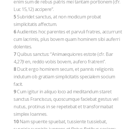
enim sum de rebus patris mei tantam portionem (cfr.
Luc 15,12) accipere”.
5
Subridet sanctus, at non modicum probat
simplicitatis affectum.
6
Audientes hoc parentes et parvuli fratres, accurrunt
cum lacrimis, plus bovem quam hominem sibi auferri
dolentes.
7
Quibus sanctus: “Animaequiores estote (cfr. Bar
4,27)! en, reddo vobis bovem, aufero fratrem”.
8
Ducit ergo hominem secum, et pannis religionis
indutum ob gratiam simplicitatis specialem socium
facit.
9
Cum igitur in aliquo loco ad meditandum staret
sanctus Franciscus, quoscumque faciebat gestus vel
nutus, protinus in se repetebat et transformabat
simplex Ioannes.
10
Nam spuente spuebat, tussiente tussiebat,