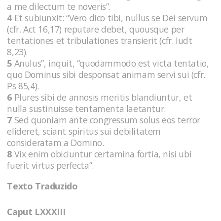
a me dilectum te noveris”.
4
Et subiunxit: “Vero dico tibi, nullus se Dei servum
(cfr. Act 16,17) reputare debet, quousque per
tentationes et tribulationes transierit (cfr. Iudt
8,23).
5
Anulus”, inquit, “quodammodo est victa tentatio,
quo Dominus sibi desponsat animam servi sui (cfr.
Ps 85,4).
6
Plures sibi de annosis meritis blandiuntur, et
nulla sustinuisse tentamenta laetantur.
7
Sed quoniam ante congressum solus eos terror
elideret, sciant spiritus sui debilitatem
consideratam a Domino.
8
Vix enim obiciuntur certamina fortia, nisi ubi
fuerit virtus perfecta”.
Texto Traduzido
Caput LXXXIII