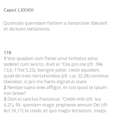
Caput LXXXIII
Quomodo quemdam fratrem a tentatione liberavit
et de bono tentationis.
118
1
Vice quadam cum frater unus tentatus solus
sederet cum sancto, dixit ei: “Ora pro me (cfr. 3Re
13,6; 1The 5,25), benigne pater, credo equidem,
quod de meis tentationibus (cfr. Luc 22,28) continuo
liberabor, si pro me fueris dignatus orare.
2
Nempe supra vires affligor, et scio quod te ipsum
non lateat”.
3
Dixit ei sanctus Franciscus: “Crede mihi (cfr. Ioa
4,21), fili, quoniam magis propterea servum Dei (cfr.
Act 16,17) te credo, et quo magis tentatum, magis