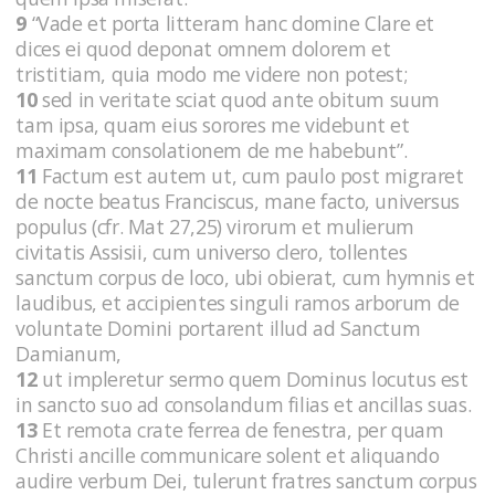
9
“Vade et porta litteram hanc domine Clare et
dices ei quod deponat omnem dolorem et
tristitiam, quia modo me videre non potest;
10
sed in veritate sciat quod ante obitum suum
tam ipsa, quam eius sorores me videbunt et
maximam consolationem de me habebunt”.
11
Factum est autem ut, cum paulo post migraret
de nocte beatus Franciscus, mane facto, universus
populus (cfr. Mat 27,25) virorum et mulierum
civitatis Assisii, cum universo clero, tollentes
sanctum corpus de loco, ubi obierat, cum hymnis et
laudibus, et accipientes singuli ramos arborum de
voluntate Domini portarent illud ad Sanctum
Damianum,
12
ut impleretur sermo quem Dominus locutus est
in sancto suo ad consolandum filias et ancillas suas.
13
Et remota crate ferrea de fenestra, per quam
Christi ancille communicare solent et aliquando
audire verbum Dei, tulerunt fratres sanctum corpus