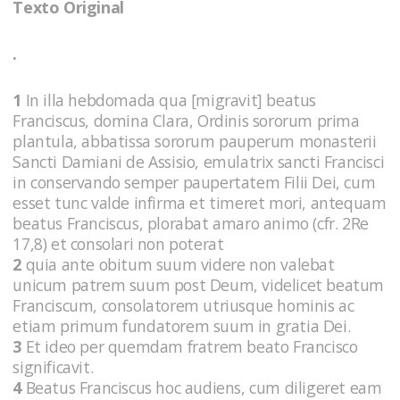
Texto Original
.
1
In illa hebdomada qua [migravit] beatus
Franciscus, domina Clara, Ordinis sororum prima
plantula, abbatissa sororum pauperum monasterii
Sancti Damiani de Assisio, emulatrix sancti Francisci
in conservando semper paupertatem Filii Dei, cum
esset tunc valde infirma et timeret mori, antequam
beatus Franciscus, plorabat amaro animo (cfr. 2Re
17,8) et consolari non poterat
2
quia ante obitum suum videre non valebat
unicum patrem suum post Deum, videlicet beatum
Franciscum, consolatorem utriusque hominis ac
etiam primum fundatorem suum in gratia Dei.
3
Et ideo per quemdam fratrem beato Francisco
significavit.
4
Beatus Franciscus hoc audiens, cum diligeret eam