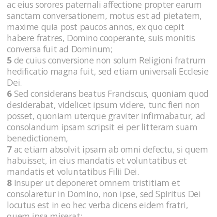
ac eius sorores paternali affectione propter earum
sanctam conversationem, motus est ad pietatem,
maxime quia post paucos annos, ex quo cepit
habere fratres, Domino cooperante, suis monitis
conversa fuit ad Dominum;
5
de cuius conversione non solum Religioni fratrum
hedificatio magna fuit, sed etiam universali Ecclesie
Dei.
6
Sed considerans beatus Franciscus, quoniam quod
desiderabat, videlicet ipsum videre, tunc fieri non
posset, quoniam uterque graviter infirmabatur, ad
consolandum ipsam scripsit ei per litteram suam
benedictionem,
7
ac etiam absolvit ipsam ab omni defectu, si quem
habuisset, in eius mandatis et voluntatibus et
mandatis et voluntatibus Filii Dei.
8
Insuper ut deponeret omnem tristitiam et
consolaretur in Domino, non ipse, sed Spiritus Dei
locutus est in eo hec verba dicens eidem fratri,
quem ipsa miserat: