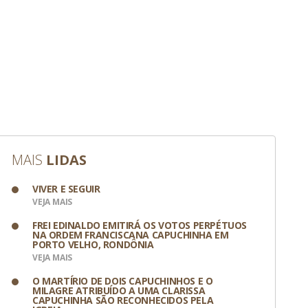
MAIS
LIDAS
VIVER E SEGUIR
VEJA MAIS
FREI EDINALDO EMITIRÁ OS VOTOS PERPÉTUOS
NA ORDEM FRANCISCANA CAPUCHINHA EM
PORTO VELHO, RONDÔNIA
VEJA MAIS
FONTE COLOMBO
F
O MARTÍRIO DE DOIS CAPUCHINHOS E O
COORDENAÇÃO NACIONAL DA PASTORAL
R
MILAGRE ATRIBUÍDO A UMA CLARISSA
DA AIDS REÚNE-SE EM PORTO ALEGRE
R
CAPUCHINHA SÃO RECONHECIDOS PELA