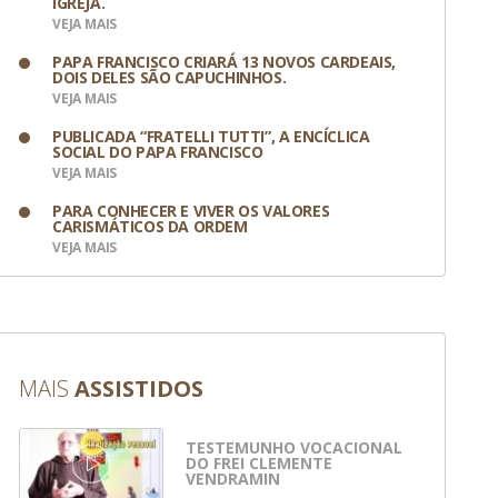
IGREJA.
VEJA MAIS
PAPA FRANCISCO CRIARÁ 13 NOVOS CARDEAIS,
DOIS DELES SÃO CAPUCHINHOS.
VEJA MAIS
PUBLICADA “FRATELLI TUTTI”, A ENCÍCLICA
SOCIAL DO PAPA FRANCISCO
VEJA MAIS
FONTE COLOMBO
F
PARA CONHECER E VIVER OS VALORES
PREVENÇÃO EM HIV NA ROMARIA DOS
CARISMÁTICOS DA ORDEM
NAVEGANTES
I
VEJA MAIS
MAIS
ASSISTIDOS
TESTEMUNHO VOCACIONAL
DO FREI CLEMENTE
VENDRAMIN