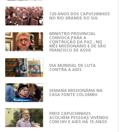
120 ANOS DOS CAPUCHINHOS
NO RIO GRANDE DO SUL
MINISTRO PROVINCIAL
CONVOCA PARA A
CONTRUÇÃO DA PAZ , NO
DIA DE SOLIDARIEDADE, 13 DE AGOSTO, SANTA
MI
MÊS MISSIONÁRIO E DE SÃO
DULCE DOS POBRES
FRANCISCO DE ASSIS
DIA MUNDIAL DE LUTA
CONTRA A AIDS
SEMANA MISSIONÁRIA NA
CASA FONTE COLOMBO
FREIS CAPUCHINHOS
ACOLHEM PESSOAS VIVENDO
COM HIV E AIDS HÁ 15 ANOS
DIA MUNDIAL DE LUTA CONTRA A AIDS
TE