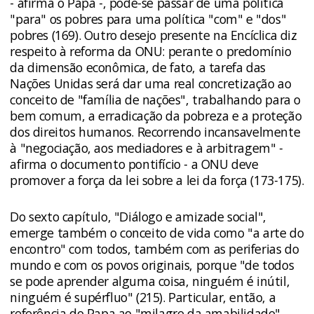
- afirma o Papa -, pode-se passar de uma política
"para" os pobres para uma política "com" e "dos"
pobres (169). Outro desejo presente na Encíclica diz
respeito à reforma da ONU: perante o predomínio
da dimensão econômica, de fato, a tarefa das
Nações Unidas será dar uma real concretização ao
conceito de "família de nações", trabalhando para o
bem comum, a erradicação da pobreza e a proteção
dos direitos humanos. Recorrendo incansavelmente
à "negociação, aos mediadores e à arbitragem" -
afirma o documento pontifício - a ONU deve
promover a força da lei sobre a lei da força (173-175).
Do sexto capítulo, "Diálogo e amizade social",
emerge também o conceito de vida como "a arte do
encontro" com todos, também com as periferias do
mundo e com os povos originais, porque "de todos
se pode aprender alguma coisa, nin­guém é inútil,
ninguém é supérfluo" (215). Particular, então, a
referência do Papa ao "milagre da amabilidade",