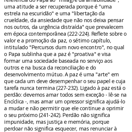
uma atitude a ser recuperada porque é "uma
estrela na escuridão" e uma "libertação da
crueldade, da ansiedade que não nos deixa pensar
nos outros, da urgência distraída" que prevalecem
em época contemporânea (222-224). Reflete sobre o
valor e a promoção da paz, o sétimo capítulo,
intitulado "Percursos dum novo encontro", no qual
o Papa sublinha que a paz é "proativa" e visa
formar uma sociedade baseada no serviço aos
outros e na busca da reconciliação e do
desenvolvimento mútuo. A paz é uma "arte" em
que cada um deve desempenhar o seu papel e cuja
tarefa nunca termina (227-232). Ligado à paz está o
perdão: devemos amar todos sem exceção - lê-se na
Encíclica -, mas amar um opressor significa ajudá-lo
a mudar e não permitir que ele continue a oprimir
o seu próximo (241-242). Perdão não significa
impunidade, mas justiça e memória, porque
perdoar não significa esquecer, mas renunciar à