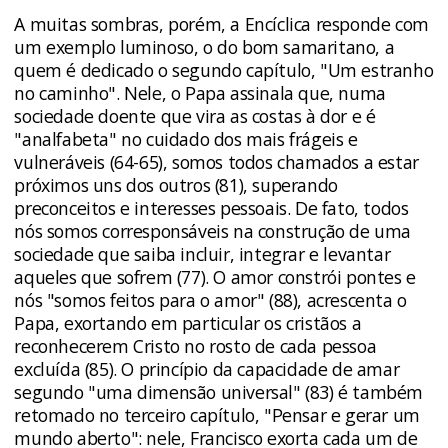
A muitas sombras, porém, a Encíclica responde com
um exemplo luminoso, o do bom samaritano, a
quem é dedicado o segundo capítulo, "Um estranho
no caminho". Nele, o Papa assinala que, numa
sociedade doente que vira as costas à dor e é
"analfabeta" no cuidado dos mais frágeis e
vulneráveis (64-65), somos todos chamados a estar
próximos uns dos outros (81), superando
preconceitos e interesses pessoais. De fato, todos
nós somos corresponsáveis na construção de uma
sociedade que saiba incluir, integrar e levantar
aqueles que sofrem (77). O amor constrói pontes e
nós "somos feitos para o amor" (88), acrescenta o
Papa, exortando em particular os cristãos a
reconhecerem Cristo no rosto de cada pessoa
excluída (85). O princípio da capacidade de amar
segundo "uma dimensão universal" (83) é também
retomado no terceiro capítulo, "Pensar e gerar um
mundo aberto": nele, Francisco exorta cada um de