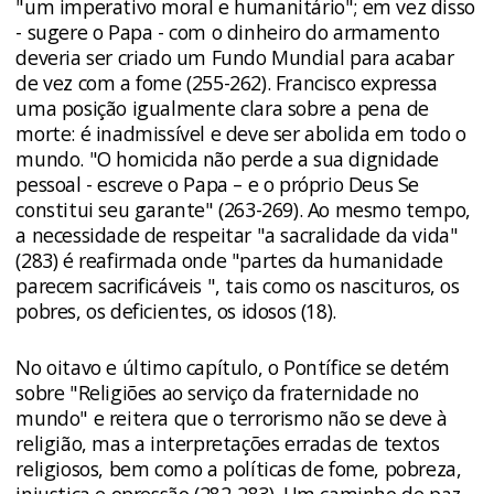
"um imperativo moral e humanitário"; em vez disso
- sugere o Papa - com o dinheiro do armamento
deveria ser criado um Fundo Mundial para acabar
de vez com a fome (255-262). Francisco expressa
uma posição igualmente clara sobre a pena de
morte: é inadmissível e deve ser abolida em todo o
mundo. "O homicida não perde a sua dignidade
pessoal - escreve o Papa – e o próprio Deus Se
constitui seu garante" (263-269). Ao mesmo tempo,
a necessidade de respeitar "a sacralidade da vida"
(283) é reafirmada onde "partes da humanidade
parecem sacrificáveis ", tais como os nascituros, os
pobres, os deficientes, os idosos (18).
No oitavo e último capítulo, o Pontífice se detém
sobre "Religiões ao serviço da fraternidade no
mundo" e reitera que o terrorismo não se deve à
religião, mas a interpretações erradas de textos
religiosos, bem como a políticas de fome, pobreza,