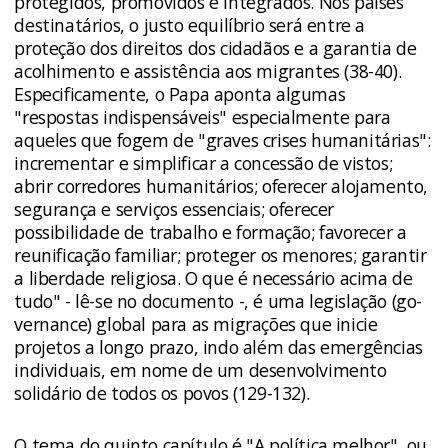
protegidos, promovidos e integrados. Nos países
destinatários, o justo equilíbrio será entre a
proteção dos direitos dos cidadãos e a garantia de
acolhimento e assistência aos migrantes (38-40).
Especificamente, o Papa aponta algumas
"respostas indispensáveis" especialmente para
aqueles que fogem de "graves crises humanitárias":
incrementar e simplificar a concessão de vistos;
abrir corredores humanitários; oferecer alojamento,
segurança e serviços essenciais; oferecer
possibilidade de trabalho e formação; favorecer a
reunificação familiar; proteger os menores; garantir
a liberdade religiosa. O que é necessário acima de
tudo" - lê-se no documento -, é uma legislação (go­
vernance) global para as migrações que inicie
projetos a longo prazo, indo além das emergências
individuais, em nome de um desenvolvimento
solidário de todos os povos (129-132).
O tema do quinto capítulo é "A política melhor", ou