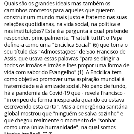
Quais são os grandes ideais mas também os
caminhos concretos para aqueles que querem
construir um mundo mais justo e fraterno nas suas
relações quotidianas, na vida social, na política e
nas instituições? Esta é a pergunta à qual pretende
responder, principalmente, “Fratelli tutti”: o Papa
define-a como uma "Encíclica Social" (6) que toma o
seu título das "Admoestações" de São Francisco de
Assis, que usava essas palavras "para se dirigir a
todos os irmãos e irmãs e lhes propor uma forma de
vida com sabor do Evangelho" (1). A Encíclica tem
como objetivo promover uma aspiração mundial à
fraternidade e à amizade social. No pano de fundo,
há a pandemia da Covid-19 que - revela Francisco -
"irrompeu de forma inesperada quando eu estava
escrevendo esta carta". Mas a emergência sanitária
global mostrou que "ninguém se salva sozinho" e
que chegou realmente o momento de "sonhar
como uma única humanidade", na qual somos