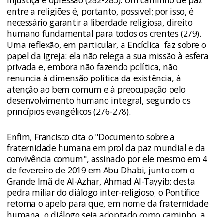
injustiça e opressão (282-283). Um caminho de paz
entre a religiões é, portanto, possível; por isso, é
necessário garantir a liberdade religiosa, direito
humano fundamental para todos os crentes (279).
Uma reflexão, em particular, a Encíclica faz sobre o
papel da Igreja: ela não relega a sua missão à esfera
privada e, embora não fazendo política, não
renuncia à dimensão política da existência, à
atenção ao bem comum e à preocupação pelo
desenvolvimento humano integral, segundo os
princípios evangélicos (276-278).
Enfim, Francisco cita o "Documento sobre a
fraternidade humana em prol da paz mundial e da
convivência comum", assinado por ele mesmo em 4
de fevereiro de 2019 em Abu Dhabi, junto com o
Grande Imã de Al-Azhar, Ahmad Al-Tayyib: desta
pedra miliar do diálogo inter-religioso, o Pontífice
retoma o apelo para que, em nome da fraternidade
humana, o diálogo seja adoptado como caminho, a