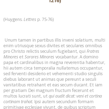
1216)
(Huygens.
Lettres
p. 75‑76)
Unum tamen in partibus illis inveni solatium, multi
enim utriusque sexus divites et seculares omnibus
pro Christo relictis seculum fugiebant, qui
Fratres
Minores
et
Sorores Minores
vocabantur. A domino
papa et cardinalibus in magna reverentia habentur,
hii autem circa temporalia nullatemus occupantur,
sed ferventi desiderio et vehementi studio singulis
diebus laborant ut animas que pereunt a seculi
vanitatibus retrahant et eas secum ducant. Et iam
per gratiam Dei magnum fructum fecerunt et
multos lucrati sunt, ut
qui audit dicat: veni et cortina
cortinam trahat.
Ipsi autem secundum formam
primitivae ecclesiae vivunt, de quibus scriptum