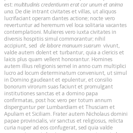
est:
multitudinis credentiunm erat cor unum et anima
una.
De die intrant civitates et villas, ut aliquos
lucrifaciant operam dantes actione; nocte vero
revertuntur ad heremum vel loca solitaria vacantes
contemplationi. Mulieres vero iuxta civitates in
diversis hospitiis simul commorantur; nihil
accipiunt, sed
de labore manuum suarum
vivunt,
valde autem dolent et turbantur, quia a clericis et
laicis plus quam vellent honorantur. Homines
autem illius religionis semel in anno cum multiplici
lucro ad locum determinatum conveniunt, ut simul
in Domino gaudeant et epulentur, et consilio
bonorum virorum suas faciunt et promulgant
institutiones sanctas et a domino papa
confirmatas, post hoc vero per totum annum
disperguntur per Lumbardiam et Thusciam et
Apuliam et Siciliam. Frater autem Nicholaus domini
papae provincialis, vir sanctus et religiosus, relicta
curia nuper ad eos confugerat, sed quia valde