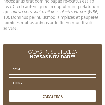
necessarius erat domino papae revocatus est ab
ipso. Credo autem quod in opprobrium prelatorum,
qui
quasi canes sunt muti non valentes latrare
(Is 56,
10), Dominus per huiusmodi simplices et pauperes
homines multas animas ante finem mundi vult
salvare.
CADASTRE-SE E RECEBA
NOSSAS NOVIDADES
CADASTRAR