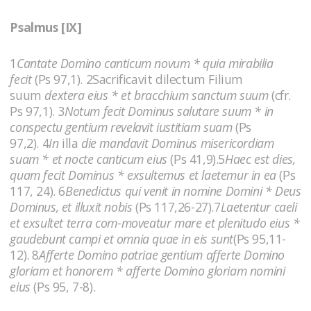
Psalmus [IX]
1
Cantate Domino canticum novum * quia mirabilia
fecit
(Ps 97,1). 2Sacrificavit dilectum Filium
suum
dextera eius * et bracchium sanctum suum
(cfr.
Ps 97,1). 3
Notum fecit Dominus salutare suum * in
conspectu gentium revelavit iustitiam suam
(Ps
97,2). 4
In
illa
die mandavit Dominus misericordiam
suam * et nocte canticum eius
(Ps 41,9).5
Haec est dies,
quam fecit Dominus * exsultemus et laetemur in ea
(Ps
117, 24). 6
Benedictus qui venit in nomine Domini * Deus
Dominus, et illuxit nobis
(Ps 117,26-27).7
Laetentur caeli
et exsultet terra com-moveatur mare et plenitudo eius *
gaudebunt campi et omnia quae in eis sunt
(Ps 95,11-
12). 8
Afferte Domino patriae gentium afferte Domino
gloriam et honorem * afferte Domino gloriam nomini
eius
(Ps 95, 7-8).