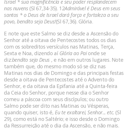
Israel * sua magnificência e seu poder resplandecem
nas nuvens
(Sl 67,34-35). 12
Admirável é Deus em seus
santos * o Deus de Israel dará força e fortaleza a seu
povo, bendito seja Deus!
(Sl 67,36). Glória.
E note que este Salmo se diz desde a Ascensão do
Senhor até a oitava de Pentecostes todos os dias
com os sobreditos versículos nas Matinas, Terça,
Sexta e Noa, dizendo aí
Glória ao Pai
onde se
diz:
bendito seja Deus
, e não em outros lugares. Note
também que, do mesmo modo só se diz nas
Matinas nos dias de Domingo e das principais festas
desde a oitava de Pentecostes até o Advento do
Senhor, e da oitava da Epifania até a Quinta-feira
da Ceia do Senhor, porque nesse dia o Senhor
comeu a páscoa com seus discípulos; ou outro
Salmo pode ser dito nas Matinas ou Vésperas,
quando quiser, isto é,
Eu te exaltarei, Senhor... etc.
(Sl
29), como está no Saltério; e isso desde o Domingo
da Ressurreição até o dia da Ascensão, e não mais.