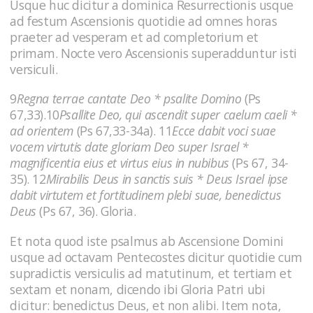
Usque huc dicitur a dominica Resurrectionis usque
ad festum Ascensionis quotidie ad omnes horas
praeter ad vesperam et ad completorium et
primam. Nocte vero Ascensionis superadduntur isti
versiculi.
9
Regna terrae cantate Deo * psalite Domino
(Ps
67,33).10
Psallite Deo, qui ascendit super caelum caeli *
ad orientem
(Ps 67,33-34a). 11
Ecce dabit voci suae
vocem virtutis date gloriam Deo super Israel *
magnificentia eius et virtus eius in nubibus
(Ps 67, 34-
35). 12
Mirabilis Deus in sanctis suis * Deus Israel ipse
dabit virtutem et fortitudinem plebi suae, benedictus
Deus
(Ps 67, 36). Gloria.
Et nota quod iste psalmus ab Ascensione Domini
usque ad octavam Pentecostes dicitur quotidie cum
supradictis versiculis ad matutinum, et tertiam et
sextam et nonam, dicendo ibi Gloria Patri ubi
dicitur: benedictus Deus, et non alibi. Item nota,