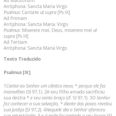
Ad Matutinum
Antiphona: Sancta Maria Virgo
Psalmus:
Cantate
ut supra
[Ps IX]
Ad Primam
Antiphona: Sancta Maria. Virgo
Psalmus:
Miserere mei, Deus, miserere mei
ut
supra
[Ps III]
Ad Tertiam
Antiphona: Sancta Maria Virgo
Texto Traduzido
Psalmus [IX]
1
Cantai ao Senhor um cântico novo, * porque ele fez
maravilhas
(Sl 97,1). 2A seu Filho amado sacrificou
sua destra *
e seu santo braço
(cf. Sl 97,1). 3
O Senhor
fez conhecer a sua salvação, * diante dos povos revelou
sua justiça
(Sl 97,2). 4
Naquele dia o Senhor ofereceu
sua misericórdia, * e à noite foi cantado o seu louvor
(Sl