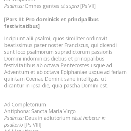
Psalmus:
Omnes gentes
ut supra
[Ps VII]
[Pars III:
Pro dominicis et principalibus
festivitatibus]
Incipiunt alii psalmi, quos similiter ordinavit
beatissimus pater noster Franciscus, qui dicendi
sunt loco psalmorum supradictorum passionis
Domini indominicis diebus et principalibus
festivitatibus ab octava Pentecostes usque ad
Adventum et ab octava Epiphaniae usque ad feriam
quintam Coenae Domini; sane intelligas, ut
dicantur in ipsa die, quia pascha Domini est.
Ad Completorium
Antiphona: Sancta Maria Virgo
Psalmus:
Deus in adiutorium
sicut habetur in
psalterio
[Ps VIII]