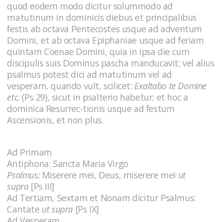
quod eodem modo dicitur solummodo ad
matutinum in dominicis diebus et principalibus
festis ab octava Pentecostes usque ad adventum
Domini, et ab octava Epiphaniae usque ad feriam
quintam Coenae Domini, quia in ipsa die cum
discipulis suis Dominus pascha manducavit; vel alius
psalmus potest dici ad matutinum vel ad
vesperam, quando vult, scilicet:
Exaltabo te Domine
etc.
(Ps 29), sicut in psalterio habetur; et hoc a
dominica Resurrec-tionis usque ad festum
Ascensionis, et non plus.
Ad Primam
Antiphona: Sancta Maria Virgo
Psalmus:
Miserere mei, Deus, miserere mei
ut
supra
[Ps III]
Ad Tertiam, Sextam et Nonam dicitur Psalmus:
Cantate
ut supra
[Ps IX]
Ad Vesperam