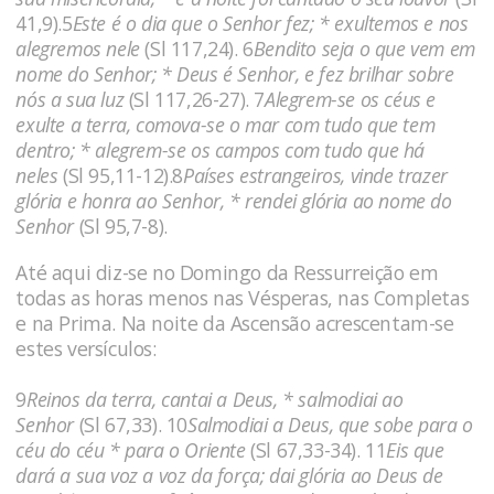
41,9).5
Este é o dia que o Senhor fez; * exultemos e nos
alegremos nele
(Sl 117,24). 6
Bendito seja o que vem em
nome do Senhor; * Deus é Senhor, e fez brilhar sobre
nós a sua luz
(Sl 117,26-27). 7
Alegrem-se os céus e
exulte a terra, comova-se o mar com tudo que tem
dentro; * alegrem-se os campos com tudo que há
neles
(Sl 95,11-12).8
Países estrangeiros, vinde trazer
glória e honra ao Senhor, * rendei glória ao nome do
Senhor
(Sl 95,7-8).
Até aqui diz-se no Domingo da Ressurreição em
todas as horas menos nas Vésperas, nas Completas
e na Prima. Na noite da Ascensão acrescentam-se
estes versículos:
9
Reinos da terra, cantai a Deus, * salmodiai ao
Senhor
(Sl 67,33). 10
Salmodiai a Deus, que sobe para o
céu do céu * para o Oriente
(Sl 67,33-34). 11
Eis que
dará a sua voz a voz da força; dai glória ao Deus de