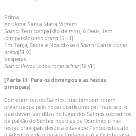
Prima
Antífona: Santa Maria Virgem
Salmo:
Tem compaixão de mim, ó Deus, tem
compaixão
como acima
[Sl III]
Em Terça, Sexta e Noa diz-se o
Salmo:
Cantai
como
acima
[Sl IX]
Vésperas
Salmo:
Povos todos
como acima
[Sl VII]
[Parte III: Para os domingos e as festas
principais]
Começam outros Salmos, que também foram
organizados pelo nosso beatíssimo pai Francisco, e
que devem ser ditos no lugar dos Salmos sobreditos
da paixão do Senhor nos dias de Domingo e nas
festas principais desde a oitava de Pentecostes até
o Advento e da oitavada Epifania até a Quinta-feira