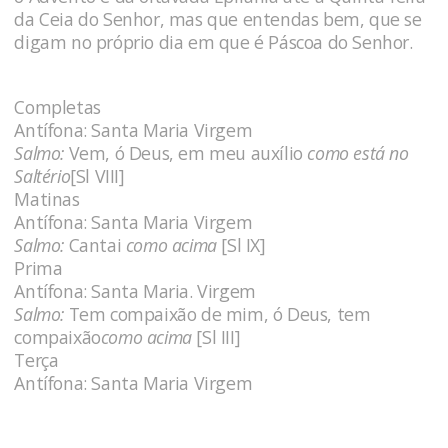
da Ceia do Senhor, mas que entendas bem, que se
digam no próprio dia em que é Páscoa do Senhor.
Completas
Antífona: Santa Maria Virgem
Salmo:
Vem, ó Deus, em meu auxílio
como está no
Saltério
[Sl VIII]
Matinas
Antífona: Santa Maria Virgem
Salmo:
Cantai
como acima
[Sl IX]
Prima
Antífona: Santa Maria. Virgem
Salmo:
Tem compaixão de mim, ó Deus, tem
compaixão
como acima
[Sl III]
Terça
Antífona: Santa Maria Virgem