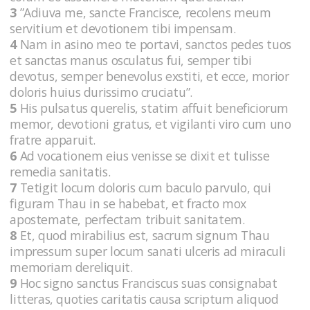
3
”Adiuva me, sancte Francisce, recolens meum
servitium et devotionem tibi impensam.
4
Nam in asino meo te portavi, sanctos pedes tuos
et sanctas manus osculatus fui, semper tibi
devotus, semper benevolus exstiti, et ecce, morior
doloris huius durissimo cruciatu”.
5
His pulsatus querelis, statim affuit beneficiorum
memor, devotioni gratus, et vigilanti viro cum uno
fratre apparuit.
6
Ad vocationem eius venisse se dixit et tulisse
remedia sanitatis.
7
Tetigit locum doloris cum baculo parvulo, qui
figuram Thau in se habebat, et fracto mox
apostemate, perfectam tribuit sanitatem.
8
Et, quod mirabilius est, sacrum signum Thau
impressum super locum sanati ulceris ad miraculi
memoriam dereliquit.
9
Hoc signo sanctus Franciscus suas consignabat
litteras, quoties caritatis causa scriptum aliquod