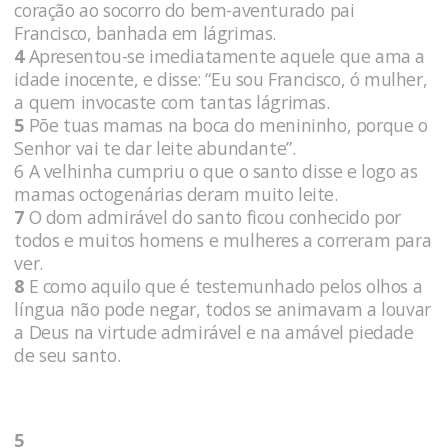
coração ao socorro do bem-aventurado pai
Francisco, banhada em lágrimas.
4
Apresentou-se imediatamente aquele que ama a
idade inocente, e disse: “Eu sou Francisco, ó mulher,
a quem invocaste com tantas lágrimas.
5
Põe tuas mamas na boca do menininho, porque o
Senhor vai te dar leite abundante”.
6 A velhinha cumpriu o que o santo disse e logo as
mamas octogenárias deram muito leite.
7
O dom admirável do santo ficou conhecido por
todos e muitos homens e mulheres a correram para
ver.
8
E como aquilo que é testemunhado pelos olhos a
língua não pode negar, todos se animavam a louvar
a Deus na virtude admirável e na amável piedade
de seu santo.
5