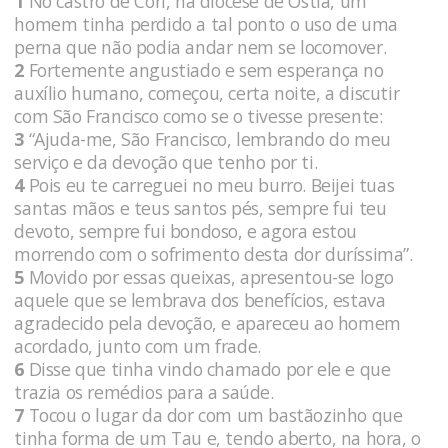
1
No castro de Cori, na diocese de Óstia, um
homem tinha perdido a tal ponto o uso de uma
perna que não podia andar nem se locomover.
2
Fortemente angustiado e sem esperança no
auxílio humano, começou, certa noite, a discutir
com São Francisco como se o tivesse presente:
3
“Ajuda-me, São Francisco, lembrando do meu
serviço e da devoção que tenho por ti.
4
Pois eu te carreguei no meu burro. Beijei tuas
santas mãos e teus santos pés, sempre fui teu
devoto, sempre fui bondoso, e agora estou
morrendo com o sofrimento desta dor duríssima”.
5
Movido por essas queixas, apresentou-se logo
aquele que se lembrava dos benefícios, estava
agradecido pela devoção, e apareceu ao homem
acordado, junto com um frade.
6
Disse que tinha vindo chamado por ele e que
trazia os remédios para a saúde.
7
Tocou o lugar da dor com um bastãozinho que
tinha forma de um Tau e, tendo aberto, na hora, o