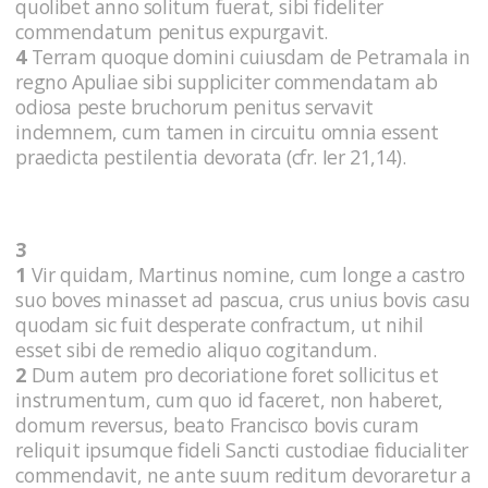
quolibet anno solitum fuerat, sibi fideliter
commendatum penitus expurgavit.
4
Terram quoque domini cuiusdam de Petramala in
regno Apuliae sibi suppliciter commendatam ab
odiosa peste bruchorum penitus servavit
indemnem, cum tamen in circuitu omnia essent
praedicta pestilentia devorata (cfr. Ier 21,14).
3
1
Vir quidam, Martinus nomine, cum longe a castro
suo boves minasset ad pascua, crus unius bovis casu
quodam sic fuit desperate confractum, ut nihil
esset sibi de remedio aliquo cogitandum.
2
Dum autem pro decoriatione foret sollicitus et
instrumentum, cum quo id faceret, non haberet,
domum reversus, beato Francisco bovis curam
reliquit ipsumque fideli Sancti custodiae fiducialiter
commendavit, ne ante suum reditum devoraretur a