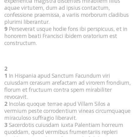
experientia magistra discentes mirabilem illius
aquae virtutem, dum ad ipsius contactum,
confessione praemissa, a variis morborum cladibus
plurimi liberantur.
9
Perseverat usque hodie fons ibi perspicuus, et in
honorem beati Francisci ibidem oratorium est
constructum.
2
1
In Hispania apud Sanctum Facundum viri
cuiusdam cerasum arefactam ad virorem frondium,
florum et fructuum contra spem mirabiliter
revocavit.
2
Incolas quoque terrae apud Villam Silos a
vermium peste corrodentium vineas circumquaque
miraculoso suffragio liberavit.
3
Sacerdotis cuiusdam iuxta Palentiam horreum
quoddam, quod vermibus frumentariis repleri