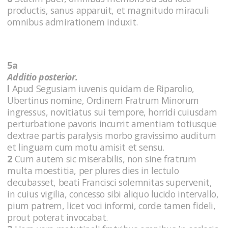
productis, sanus apparuit, et magnitudo miraculi
omnibus admirationem induxit.
5a
Additio posterior.
l
Apud Segusiam iuvenis quidam de Riparolio,
Ubertinus nomine, Ordinem Fratrum Minorum
ingressus, novitiatus sui tempore, horridi cuiusdam
perturbatione pavoris incurrit amentiam totiusque
dextrae partis paralysis morbo gravissimo auditum
et linguam cum motu amisit et sensu.
2
Cum autem sic miserabilis, non sine fratrum
multa moestitia, per plures dies in lectulo
decubasset, beati Francisci solemnitas supervenit,
in cuius vigilia, concesso sibi aliquo lucido intervallo,
pium patrem, licet voci informi, corde tamen fideli,
prout poterat invocabat.