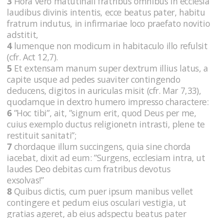
3
Hora vero matutinali fratribus omnibus in ecclesia
laudibus divinis intentis, ecce beatus pater, habitu
fratrum indutus, in infirmariae loco praefato novitio
adstitit,
4
lumenque non modicum in habitaculo illo refulsit
(cfr. Act 12,7).
5
Et extensam manum super dextrum illius latus, a
capite usque ad pedes suaviter contingendo
deducens, digitos in auriculas misit (cfr. Mar 7,33),
quodamque in dextro humero impresso charactere:
6
”Hoc tibi”, ait, ”signum erit, quod Deus per me,
cuius exemplo ductus religionetn intrasti, plene te
restituit sanitati”;
7
chordaque illum succingens, quia sine chorda
iacebat, dixit ad eum: ”Surgens, ecclesiam intra, ut
laudes Deo debitas cum fratribus devotus
exsolvas!”
8
Quibus dictis, cum puer ipsum manibus vellet
contingere et pedum eius osculari vestigia, ut
gratias ageret, ab eius adspectu beatus pater