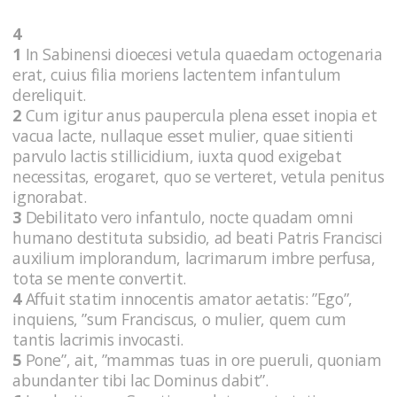
4
1
In Sabinensi dioecesi vetula quaedam octogenaria
erat, cuius filia moriens lactentem infantulum
dereliquit.
2
Cum igitur anus paupercula plena esset inopia et
vacua lacte, nullaque esset mulier, quae sitienti
parvulo lactis stillicidium, iuxta quod exigebat
necessitas, erogaret, quo se verteret, vetula penitus
ignorabat.
3
Debilitato vero infantulo, nocte quadam omni
humano destituta subsidio, ad beati Patris Francisci
auxilium implorandum, lacrimarum imbre perfusa,
tota se mente convertit.
4
Affuit statim innocentis amator aetatis: ”Ego”,
inquiens, ”sum Franciscus, o mulier, quem cum
tantis lacrimis invocasti.
5
Pone”, ait, ”mammas tuas in ore pueruli, quoniam
abundanter tibi lac Dominus dabit”.