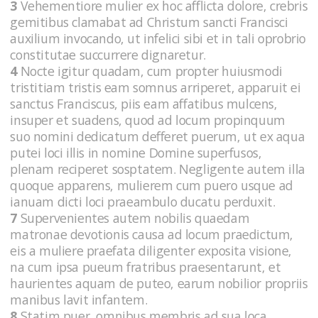
3
Vehementiore mulier ex hoc afflicta dolore, crebris
gemitibus clamabat ad Christum sancti Francisci
auxilium invocando, ut infelici sibi et in tali oprobrio
constitutae succurrere dignaretur.
4
Nocte igitur quadam, cum propter huiusmodi
tristitiam tristis eam somnus arriperet, apparuit ei
sanctus Franciscus, piis eam affatibus mulcens,
insuper et suadens, quod ad locum propinquum
suo nomini dedicatum defferet puerum, ut ex aqua
putei loci illis in nomine Domine superfusos,
plenam reciperet sosptatem. Negligente autem illa
quoque apparens, mulierem cum puero usque ad
ianuam dicti loci praeambulo ducatu perduxit.
7
Supervenientes autem nobilis quaedam
matronae devotionis causa ad locum praedictum,
eis a muliere praefata diligenter exposita visione,
na cum ipsa pueum fratribus praesentarunt, et
haurientes aquam de puteo, earum nobilior propriis
manibus lavit infantem.
8
Statim puer, omnibus membris ad sua loca