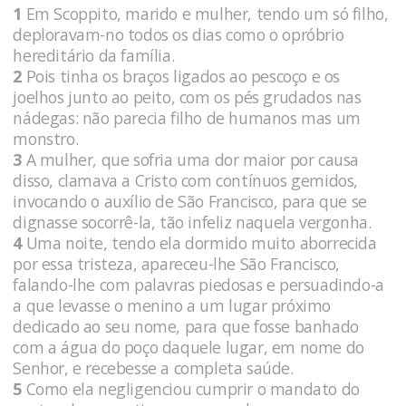
1
Em Scoppito, marido e mulher, tendo um só filho,
deploravam-no todos os dias como o opróbrio
hereditário da família.
2
Pois tinha os braços ligados ao pescoço e os
joelhos junto ao peito, com os pés grudados nas
nádegas: não parecia filho de humanos mas um
monstro.
3
A mulher, que sofria uma dor maior por causa
disso, clamava a Cristo com contínuos gemidos,
invocando o auxílio de São Francisco, para que se
dignasse socorrê-la, tão infeliz naquela vergonha.
4
Uma noite, tendo ela dormido muito aborrecida
por essa tristeza, apareceu-lhe São Francisco,
falando-lhe com palavras piedosas e persuadindo-a
a que levasse o menino a um lugar próximo
dedicado ao seu nome, para que fosse banhado
com a água do poço daquele lugar, em nome do
Senhor, e recebesse a completa saúde.
5
Como ela negligenciou cumprir o mandato do