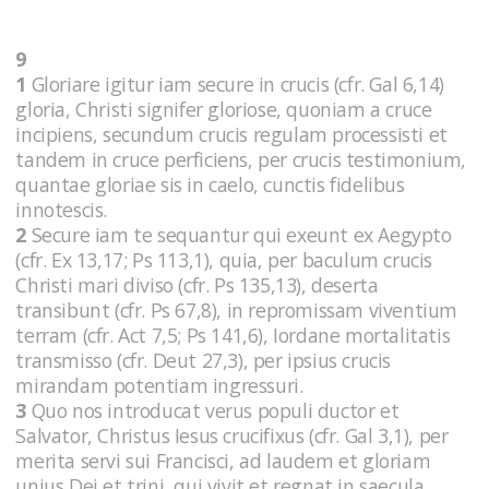
9
1
Gloriare igitur iam secure in crucis (cfr. Gal 6,14)
gloria, Christi signifer gloriose, quoniam a cruce
incipiens, secundum crucis regulam processisti et
tandem in cruce perficiens, per crucis testimonium,
quantae gloriae sis in caelo, cunctis fidelibus
innotescis.
2
Secure iam te sequantur qui exeunt ex Aegypto
(cfr. Ex 13,17; Ps 113,1), quia, per baculum crucis
Christi mari diviso (cfr. Ps 135,13), deserta
transibunt (cfr. Ps 67,8), in repromissam viventium
terram (cfr. Act 7,5; Ps 141,6), Iordane mortalitatis
transmisso (cfr. Deut 27,3), per ipsius crucis
mirandam potentiam ingressuri.
3
Quo nos introducat verus populi ductor et
Salvator, Christus Iesus crucifixus (cfr. Gal 3,1), per
merita servi sui Francisci, ad laudem et gloriam
unius Dei et trini, qui vivit et regnat in saecula