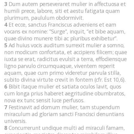
3
Dum autem perseveraret mulier in affectuosa et
humili prece, labore, siti et aestu fatigata quam
plurimum, paululum obdormivit.
4
Et ecce, sanctus Franciscus adveniens et eam
vocans ex nomine: ”Surge”, inquit, ”et bibe aquam,
quae divino munere tibi ac pluribus exhibetur”.
5
Ad huius vocis auditum surrexit mulier a somno,
non modicum confortata, et accipiens filicem; quae
iuxta se erat, radicitus evulsit a terra, effodiensque
ligno parvulo circumquaque, viventem reperit
aquam, quae cum primo videretur parvula stilla,
subito divina virtute crevit in fontem (cfr. Est 10,6).
6
Bibit itaque mulier et satiata oculos lavit, quos
cum longa prius haberet aegritudine obumbratos,
nova ex tunc sensit luce perfusos.
7
Festinavit ad domum mulier, tam stupendum
miraculum ad gloriam sancti Francisci denuntians
universis.
8
Concurrerunt undique multi ad miraculi famam,