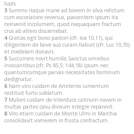
lupis.
3
Summo itaque mane ad bovem in silva relictum
cum excoriatore reversus, pascentem ipsum ita
reinvenit incolumem, quod nequaquam fractum
crus ab altero discernebat.
4
Gratias egit bono pastori (cfr. Ioa 10,11), qui
diligentem de bove suo curam habuit (cfr. Luc 10,35)
et medelam donavit.
5
Succurrere novit humilis Sanctus omnibus
invocantibus (cfr. Ps 85,5; 144,18) ipsum nec
quantumcumque parvas necessitates hominum
dedignatur.
6
Nam viro cuidam de Amiterno iumentum
restituit furto sublatum.
7
Mulieri cuidam de Interduco catinum novam in
multas partes casu divisum integre reparavit.
8
Viro etiam cuidam de Monte Ulmi in Marchia
consolidavit vomerem in frusta confractum.