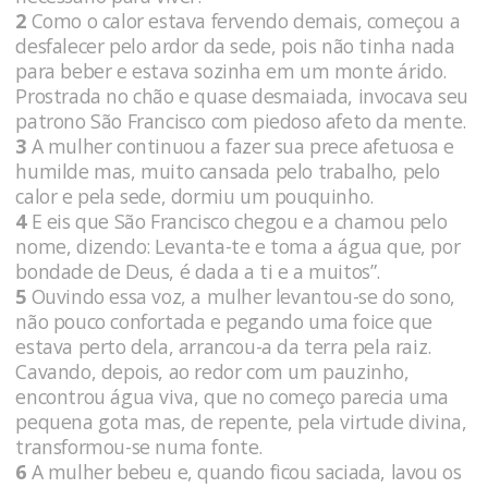
2
Como o calor estava fervendo demais, começou a
desfalecer pelo ardor da sede, pois não tinha nada
para beber e estava sozinha em um monte árido.
Prostrada no chão e quase desmaiada, invocava seu
patrono São Francisco com piedoso afeto da mente.
3
A mulher continuou a fazer sua prece afetuosa e
humilde mas, muito cansada pelo trabalho, pelo
calor e pela sede, dormiu um pouquinho.
4
E eis que São Francisco chegou e a chamou pelo
nome, dizendo: Levanta-te e toma a água que, por
bondade de Deus, é dada a ti e a muitos”.
5
Ouvindo essa voz, a mulher levantou-se do sono,
não pouco confortada e pegando uma foice que
estava perto dela, arrancou-a da terra pela raiz.
Cavando, depois, ao redor com um pauzinho,
encontrou água viva, que no começo parecia uma
pequena gota mas, de repente, pela virtude divina,
transformou-se numa fonte.
6
A mulher bebeu e, quando ficou saciada, lavou os