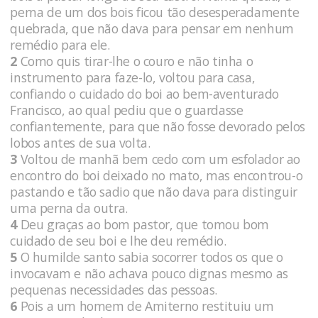
perna de um dos bois ficou tão desesperadamente
quebrada, que não dava para pensar em nenhum
remédio para ele.
2
Como quis tirar-lhe o couro e não tinha o
instrumento para faze-lo, voltou para casa,
confiando o cuidado do boi ao bem-aventurado
Francisco, ao qual pediu que o guardasse
confiantemente, para que não fosse devorado pelos
lobos antes de sua volta.
3
Voltou de manhã bem cedo com um esfolador ao
encontro do boi deixado no mato, mas encontrou-o
pastando e tão sadio que não dava para distinguir
uma perna da outra.
4
Deu graças ao bom pastor, que tomou bom
cuidado de seu boi e lhe deu remédio.
5
O humilde santo sabia socorrer todos os que o
invocavam e não achava pouco dignas mesmo as
pequenas necessidades das pessoas.
6
Pois a um homem de Amiterno restituiu um