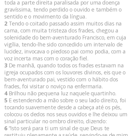
toda a parte direita paralisada por uma doença
gravíssima, tendo perdido o ouvido e também o
sentido e o movimento da língua.
2
Tendo o coitado passado assim muitos dias na
cama, com muita tristeza dos frades, chegou a
solenidade do bem-aventurado Francisco, em cuja
vigília, tendo-lhe sido concedido um intervalo de
lucidez, invocava o piedoso pai como podia, com a
voz incerta mas com o coração fiel.
3
De manhã, quando todos os frades estavam na
igreja ocupados com os louvores divinos, eis que o
bem-aventurado pai, vestido com o hábito dos
frades, foi visitar o noviço na enfermaria.
4
Brilhou não pequena luz naquele quartinho.
5
E estendendo a mão sobre o seu lado direito, foi
tocando suavemente desde a cabeça até os pés,
colocou os dedos nos seus ouvidos e lhe deixou um
sinal particular no ombro direito, dizendo:
6
“Isto será para ti um sinal de que Deus te
restituiu plenamente a saúde, servindo-se de mim,