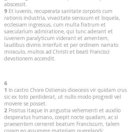
abscessit.
9
Et iuvenis, recuperata sanitate corporis cum
rationis industria, vivacitate sensuum et loquela,
ecclesiam ingressus, cum multa fratrum et
saecularium admiratione, qui tunc aderant et
iuvenem paralyticum viderant et amentem,
laudibus divinis interfuit et per ordinem narrato
miraculo, multos ad Christi et beati Francisci
devotionem accendit.
6
1
In castro Chore Ostiensis dioecesis vir quidam crus
sic ex toto perdiderat, ut nullo modo progredi vel
movere se posset.
2
Positus itaque in angustia vehementi et auxilio
desperatus humano, coepit nocte quadam, ac si
praesentem cerneret beatum Franciscum, talem
coram eo assumere materiam querelandi: