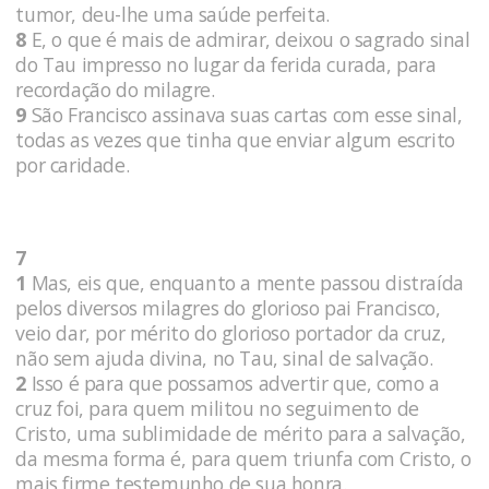
tumor, deu-lhe uma saúde perfeita.
8
E, o que é mais de admirar, deixou o sagrado sinal
do Tau impresso no lugar da ferida curada, para
recordação do milagre.
9
São Francisco assinava suas cartas com esse sinal,
todas as vezes que tinha que enviar algum escrito
por caridade.
7
1
Mas, eis que, enquanto a mente passou distraída
pelos diversos milagres do glorioso pai Francisco,
veio dar, por mérito do glorioso portador da cruz,
não sem ajuda divina, no Tau, sinal de salvação.
2
Isso é para que possamos advertir que, como a
cruz foi, para quem militou no seguimento de
Cristo, uma sublimidade de mérito para a salvação,
da mesma forma é, para quem triunfa com Cristo, o
mais firme testemunho de sua honra.