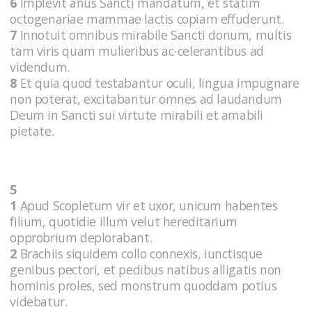
6
Implevit anus Sancti mandatum, et statim
octogenariae mammae lactis copiam effuderunt.
7
Innotuit omnibus mirabile Sancti donum, multis
tam viris quam mulieribus ac-celerantibus ad
videndum.
8
Et quia quod testabantur oculi, lingua impugnare
non poterat, excitabantur omnes ad laudandum
Deum in Sancti sui virtute mirabili et amabili
pietate.
5
1
Apud Scopletum vir et uxor, unicum habentes
filium, quotidie illum velut hereditarium
opprobrium deplorabant.
2
Brachiis siquidem collo connexis, iunctisque
genibus pectori, et pedibus natibus alligatis non
hominis proles, sed monstrum quoddam potius
videbatur.