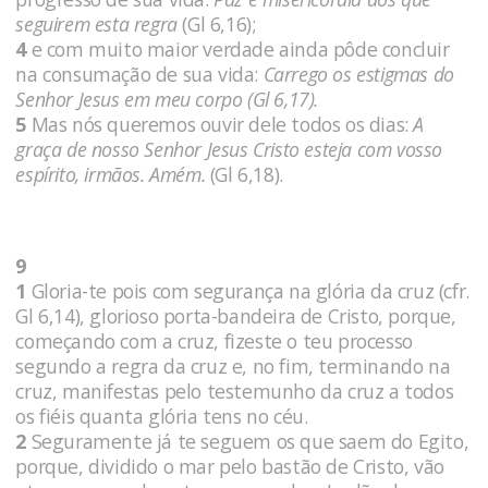
seguirem esta regra
(Gl 6,16);
4
e com muito maior verdade ainda pôde concluir
na consumação de sua vida:
Carrego os estigmas do
Senhor Jesus em meu corpo (Gl 6,17).
5
Mas nós queremos ouvir dele todos os dias:
A
graça de nosso Senhor Jesus Cristo esteja com vosso
espírito, irmãos. Amém.
(Gl 6,18).
9
1
Gloria-te pois com segurança na glória da cruz (cfr.
Gl 6,14), glorioso porta-bandeira de Cristo, porque,
começando com a cruz, fizeste o teu processo
segundo a regra da cruz e, no fim, terminando na
cruz, manifestas pelo testemunho da cruz a todos
os fiéis quanta glória tens no céu.
2
Seguramente já te seguem os que saem do Egito,
porque, dividido o mar pelo bastão de Cristo, vão