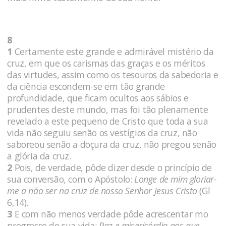
8
1
Certamente este grande e admirável mistério da
cruz, em que os carismas das graças e os méritos
das virtudes, assim como os tesouros da sabedoria e
da ciência escondem-se em tão grande
profundidade, que ficam ocultos aos sábios e
prudentes deste mundo, mas foi tão plenamente
revelado a este pequeno de Cristo que toda a sua
vida não seguiu senão os vestígios da cruz, não
saboreou senão a doçura da cruz, não pregou senão
a glória da cruz.
2
Pois, de verdade, pôde dizer desde o princípio de
sua conversão, com o Apóstolo:
Longe de mim gloriar-
me a não ser na cruz de nosso Senhor Jesus Cristo
(Gl
6,14).
3
E com não menos verdade pôde acrescentar mo
progresso de sua vida:
Paz e misericórdia aos que