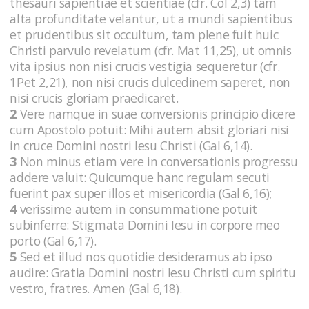
thesauri sapientiae et scientiae (cfr. Col 2,3) tam
alta profunditate velantur, ut a mundi sapientibus
et prudentibus sit occultum, tam plene fuit huic
Christi parvulo revelatum (cfr. Mat 11,25), ut omnis
vita ipsius non nisi crucis vestigia sequeretur (cfr.
1Pet 2,21), non nisi crucis dulcedinem saperet, non
nisi crucis gloriam praedicaret.
2
Vere namque in suae conversionis principio dicere
cum Apostolo potuit: Mihi autem absit gloriari nisi
in cruce Domini nostri Iesu Christi (Gal 6,14).
3
Non minus etiam vere in conversationis progressu
addere valuit: Quicumque hanc regulam secuti
fuerint pax super illos et misericordia (Gal 6,16);
4
verissime autem in consummatione potuit
subinferre: Stigmata Domini Iesu in corpore meo
porto (Gal 6,17).
5
Sed et illud nos quotidie desideramus ab ipso
audire: Gratia Domini nostri Iesu Christi cum spiritu
vestro, fratres. Amen (Gal 6,18).