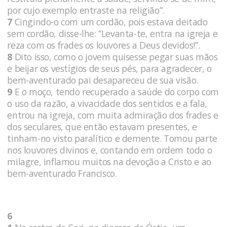
por cujo exemplo entraste na religião”.
7
Cingindo-o com um cordão, pois estava deitado
sem cordão, disse-lhe: “Levanta-te, entra na igreja e
reza com os frades os louvores a Deus devidos!”.
8
Dito isso, como o jovem quisesse pegar suas mãos
e beijar os vestígios de seus pés, para agradecer, o
bem-aventurado pai desapareceu de sua visão.
9
E o moço, tendo recuperado a saúde do corpo com
o uso da razão, a vivacidade dos sentidos e a fala,
entrou na igreja, com muita admiração dos frades e
dos seculares, que então estavam presentes, e
tinham-no visto paralítico e demente. Tomou parte
nos louvores divinos e, contando em ordem todo o
milagre, inflamou muitos na devoção a Cristo e ao
bem-aventurado Francisco.
6