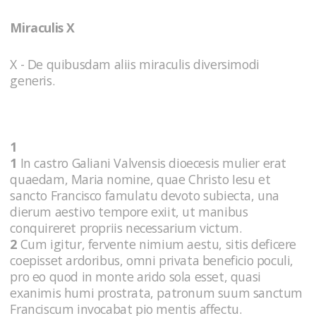
Miraculis X
X - De quibusdam aliis miraculis diversimodi
generis.
1
1
In castro Galiani Valvensis dioecesis mulier erat
quaedam, Maria nomine, quae Christo Iesu et
sancto Francisco famulatu devoto subiecta, una
dierum aestivo tempore exiit, ut manibus
conquireret propriis necessarium victum.
2
Cum igitur, fervente nimium aestu, sitis deficere
coepisset ardoribus, omni privata beneficio poculi,
pro eo quod in monte arido sola esset, quasi
exanimis humi prostrata, patronum suum sanctum
Franciscum invocabat pio mentis affectu.