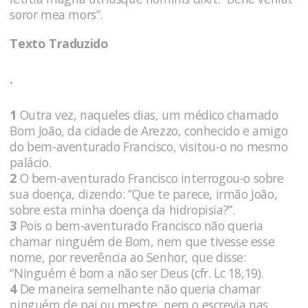
soror mea mors”.
Texto Traduzido
.
1
Outra vez, naqueles dias, um médico chamado
Bom João, da cidade de Arezzo, conhecido e amigo
do bem-aventurado Francisco, visitou-o no mesmo
palácio.
2
O bem-aventurado Francisco interrogou-o sobre
sua doença, dizendo: “Que te parece, irmão João,
sobre esta minha doença da hidropisia?”.
3
Pois o bem-aventurado Francisco não queria
chamar ninguém de Bom, nem que tivesse esse
nome, por reverência ao Senhor, que disse:
“Ninguém é bom a não ser Deus (cfr. Lc 18,19).
4
De maneira semelhante não queria chamar
ninguém de pai ou mestre, nem o escrevia nas