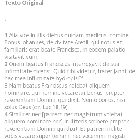
Texto Original
.
1
Alia vice in illis diebus quidam medicus, nomine
Bonus Iohannes, de civitate Aretii, qui notus et
familiaris erat beato Francisco, in eodem palatio
visitavit eum.
2
Quem beatus Franciscus interrogavit de sua
infirmitate dicens: “Quid tibi videtur, frater Janni, de
hac mea infirmitate hydropisi?”.
3
Nam beatus Franciscus nolebat aliquem
nominare, qui nomine vocaretur Bonus, propter
reverentiam Domini, qui dixit: Nemo bonus, nisi
solus Deus (cfr. Luc 18,19).
4
Similiter nec [patrem nec magistrum volebat
aliquem nominare nec] in litteris scribere propter
reverentiam Domini qui dixit: Et patrem nolite
vobis vocare super terram, nec vocemini magistri