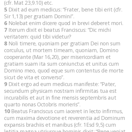
(cfr. Mat 23,9.10) etc.
5
Dixit ad eum medicus: “Frater, bene tibi erit (cfr.
Sir 1,13) per gratiam Domini”.
6
Nolebat enim dicere quod in brevi deberet mori.
7
Iterum dixit ei beatus Franciscus: “Dic michi
veritatem: quid tibi videtur?
8
Noli timere, quoniam per gratiam Dei non sum
corculus, ut mortem timeam, quoniam, Domino
cooperante (Mar 16,20), per misericordiam et
gratiam suam ita sum coniunctus et unitus cum
Domino meo, quod eque sum contentus de morte
sicut de vita et converso”.
9
Dixit ergo ad eum medicus manifeste: “Pater,
secundum physicam nostram infirmitas tua est
incurabilis et aut in fine mensis septembris aut
quarto nonas Octobris morieris”.
10
Beatus Franciscus cum iaceret in lecto infirmus,
cum maxima devotione et reverentia ad Dominum
expansis brachiis et manibus (cfr. 1Esd 9,5) cum
letitia magna utriusque hominis dixit: “Bene veniat