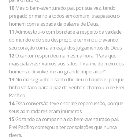
para o futuro.
10
Mas o bem-aventurado pai, por sua vez, tendo
pregado primeiro a todos em comum, traspassou o
homem com a espada da palavra de Deus.
11
Admoestou-o com bondade a respeito da vaidade
do mundo e do seu desprezo, e terminou cravando
seu coração com a ameaça dos julgamentos de Deus.
12
O cantor respondeu na mesma hora: “Para que
mais palavras? Vamos aos fatos. Tira-me do meio dos
homens e devolve-me ao grande imperador!”
13
No dia seguinte o santo lhe deu o hábito e, porque
tinha voltado para a paz do Senhor, chamou-o de Frei
Pacífico.
14
Essa conversão teve enorme repercussão, porque
seus admiradores eram inúmeros.
15
Gozando da companhia do bem-aventurado pai,
Frei Pacífico começou a ter consolações que nunca
tivera.