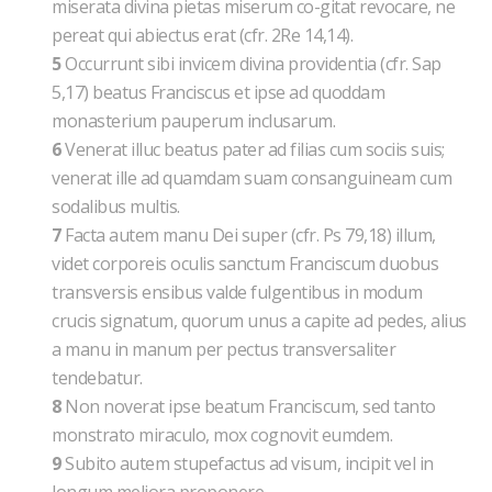
miserata divina pietas miserum co-gitat revocare, ne
pereat qui abiectus erat (cfr. 2Re 14,14).
5
Occurrunt sibi invicem divina providentia (cfr. Sap
5,17) beatus Franciscus et ipse ad quoddam
monasterium pauperum inclusarum.
6
Venerat illuc beatus pater ad filias cum sociis suis;
venerat ille ad quamdam suam consanguineam cum
sodalibus multis.
7
Facta autem manu Dei super (cfr. Ps 79,18) illum,
videt corporeis oculis sanctum Franciscum duobus
transversis ensibus valde fulgentibus in modum
crucis signatum, quorum unus a capite ad pedes, alius
a manu in manum per pectus transversaliter
tendebatur.
8
Non noverat ipse beatum Franciscum, sed tanto
monstrato miraculo, mox cognovit eumdem.
9
Subito autem stupefactus ad visum, incipit vel in