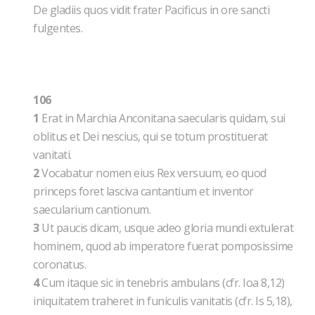
De gladiis quos vidit frater Pacificus in ore sancti
fulgentes.
106
1
Erat in Marchia Anconitana saecularis quidam, sui
oblitus et Dei nescius, qui se totum prostituerat
vanitati.
2
Vocabatur nomen eius Rex versuum, eo quod
princeps foret lasciva cantantium et inventor
saecularium cantionum.
3
Ut paucis dicam, usque adeo gloria mundi extulerat
hominem, quod ab imperatore fuerat pomposissime
coronatus.
4
Cum itaque sic in tenebris ambulans (cfr. Ioa 8,12)
iniquitatem traheret in funiculis vanitatis (cfr. Is 5,18),