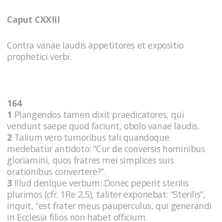
Caput CXXIII
Contra vanae laudis appetitores et expositio
prophetici verbi.
164
1
Plangendos tamen dixit praedicatores, qui
vendunt saepe quod faciunt, obolo vanae laudis.
2
Talium vero tumoribus tali quandoque
medebatur antidoto: “Cur de conversis hominibus
gloriamini, quos fratres mei simplices suis
orationibus convertere?”.
3
Illud denique verbum: Donec peperit sterilis
plurimos (cfr. 1Re 2,5), taliter exponebat: “Sterilis”,
inquit, “est frater meus pauperculus, qui generandi
in Ecclesia filios non habet officium.