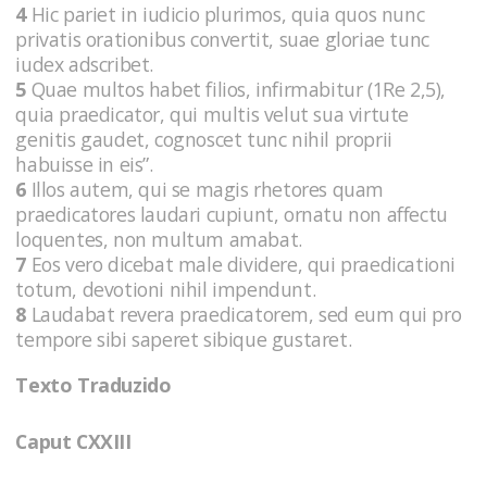
4
Hic pariet in iudicio plurimos, quia quos nunc
privatis orationibus convertit, suae gloriae tunc
iudex adscribet.
5
Quae multos habet filios, infirmabitur (1Re 2,5),
quia praedicator, qui multis velut sua virtute
genitis gaudet, cognoscet tunc nihil proprii
habuisse in eis”.
6
Illos autem, qui se magis rhetores quam
praedicatores laudari cupiunt, ornatu non affectu
loquentes, non multum amabat.
7
Eos vero dicebat male dividere, qui praedicationi
totum, devotioni nihil impendunt.
8
Laudabat revera praedicatorem, sed eum qui pro
tempore sibi saperet sibique gustaret.
Texto Traduzido
Caput CXXIII