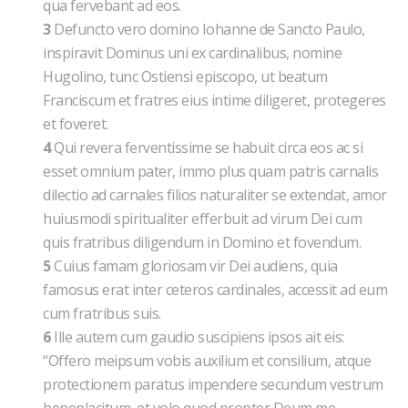
qua fervebant ad eos.
3
Defuncto vero domino Iohanne de Sancto Paulo,
inspiravit Dominus uni ex cardinalibus, nomine
Hugolino, tunc Ostiensi episcopo, ut beatum
Franciscum et fratres eius intime diligeret, protegeres
et foveret.
4
Qui revera ferventissime se habuit circa eos ac si
esset omnium pater, immo plus quam patris carnalis
dilectio ad carnales filios naturaliter se extendat, amor
huiusmodi spiritualiter efferbuit ad virum Dei cum
quis fratribus diligendum in Domino et fovendum.
5
Cuius famam gloriosam vir Dei audiens, quia
famosus erat inter ceteros cardinales, accessit ad eum
cum fratribus suis.
6
Ille autem cum gaudio suscipiens ipsos ait eis:
“Offero meipsum vobis auxilium et consilium, atque
protectionem paratus impendere secundum vestrum