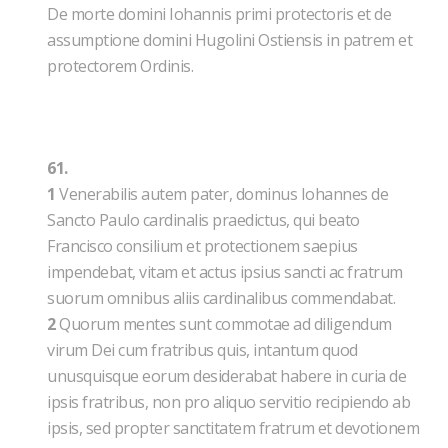
De morte domini Iohannis primi protectoris et de
assumptione domini Hugolini Ostiensis in patrem et
protectorem Ordinis.
61.
1
Venerabilis autem pater, dominus Iohannes de
Sancto Paulo cardinalis praedictus, qui beato
Francisco consilium et protectionem saepius
impendebat, vitam et actus ipsius sancti ac fratrum
suorum omnibus aliis cardinalibus commendabat.
2
Quorum mentes sunt commotae ad diligendum
virum Dei cum fratribus quis, intantum quod
unusquisque eorum desiderabat habere in curia de
ipsis fratribus, non pro aliquo servitio recipiendo ab
ipsis, sed propter sanctitatem fratrum et devotionem