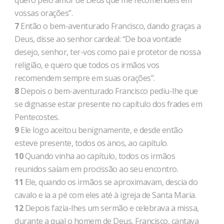
quero pelo amor de Deus que me recomendeis em
vossas orações”.
7
Então o bem-aventurado Francisco, dando graças a
Deus, disse ao senhor cardeal: “De boa vontade
desejo, senhor, ter-vos como pai e protetor de nossa
religião, e quero que todos os irmãos vos
recomendem sempre em suas orações”.
8
Depois o bem-aventurado Francisco pediu-lhe que
se dignasse estar presente no capítulo dos frades em
Pentecostes.
9
Ele logo aceitou benignamente, e desde então
esteve presente, todos os anos, ao capítulo.
10
Quando vinha ao capítulo, todos os irmãos
reunidos saíam em procissão ao seu encontro.
11
Ele, quando os irmãos se aproximavam, descia do
cavalo e ia a pé com eles até à igreja de Santa Maria.
12
Depois fazia-lhes um sermão e celebrava a missa,
durante a qual o homem de Deus, Francisco, cantava