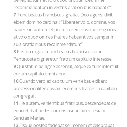
beneplacitum, et volo quod propter Deum me
recommendatum in vestris orationibus habeatis”.
7
Tunc beatus Franciscus, gratias Deo agens, dixit
eidem domino cardinali: “Libenter volo, domine, vos
habere in patrem et protectorem nostrae religionis,
et volo quod omnes fratres habeant vos semper in
suis orationibus recommendatum”.
8
Postea rogavit eum beatus Franciscus ut in
Pentecoste dignaretur fratrum capitulo interesse.
9
Qui statim benigne assensit, atque ex tunc interfuit
eorum capitulo omni anno.
10
Quando vero ad capitulum veniebat, exibant
processionaliter obviam ei omnes fratres in capitulo
congregati.
11
Ille autem, venientibus fratribus, descendebat de
equo et ibat pedes cum eis usque ad ecclesiam
Sanctae Mariae.
12
Eisque postea faciebat sermonem et celebrabat