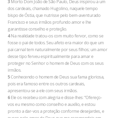
3
Morto Dom João de São Paulo, Deus inspirou a um
dos cardeais, chamado Hugolino, naquele tempo
bispo de Óstia, que nutrisse pelo bem-aventurado
Francisco e seus irmãos profundo amor e lhe
garantisse conselho e proteção.
4
Na realidade tratou-os com muito fervor, como se
fosse o pai de todos. Seu afeto era maior do que um
pai carnal tem naturalmente por seus filhos; um amor
desse tipo ferveu espiritualmente para amar e
proteger no Senhor o homem de Deus com os seus
irmãos.
5
Conhecendo o homem de Deus sua fama gloriosa,
pois era famoso entre os outros cardeais,
apresentou-se a ele com seus irmãos.
6
Ele os recebeu com alegria e disse-lhes: “Ofereço-
vos eu mesmo como conselho e auxílio, e estou
pronto a dar-vos a proteção conforme desejardes, e