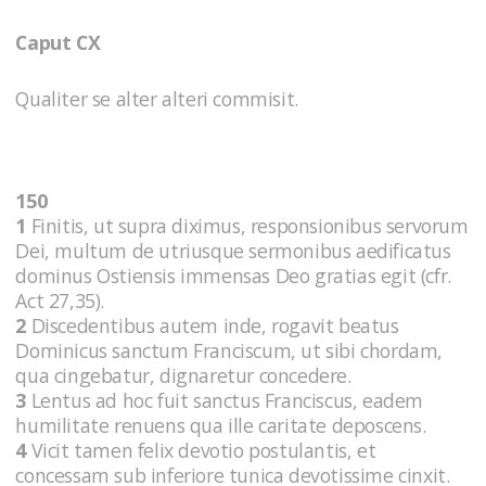
Caput CX
Qualiter se alter alteri commisit.
150
1
Finitis, ut supra diximus, responsionibus servorum
Dei, multum de utriusque sermonibus aedificatus
dominus Ostiensis immensas Deo gratias egit (cfr.
Act 27,35).
2
Discedentibus autem inde, rogavit beatus
Dominicus sanctum Franciscum, ut sibi chordam,
qua cingebatur, dignaretur concedere.
3
Lentus ad hoc fuit sanctus Franciscus, eadem
humilitate renuens qua ille caritate deposcens.
4
Vicit tamen felix devotio postulantis, et
concessam sub inferiore tunica devotissime cinxit.