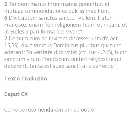
5
Tandem manus inter manus ponuntur, et
mutuae commendationes dulcissimae fiunt.
6
Dixit autem sanctus sancto: “Vellem, frater
Francisce, unam fieri religionem tuam et meam, et
in Ecclesia pari forma nos vivere”.
7
Demum cum ab invicem discesserunt (cfr. Act
15,39), dixit sanctus Dominicus pluribus qui tunc
aderant: “In veritate dico vobis (cfr. Luc 4,245), hunc
sanctum virum Franciscum caeteri religiosi sequi
deberent, tanta est suae sanctitatis perfectio”.
Texto Traduzido
Caput CX
Como se recomendaram um ao outro.