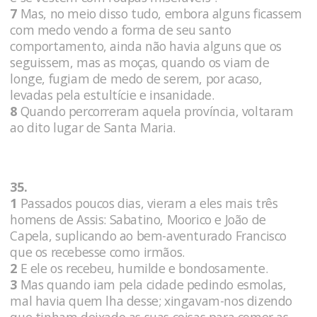
7
Mas, no meio disso tudo, embora alguns ficassem
com medo vendo a forma de seu santo
comportamento, ainda não havia alguns que os
seguissem, mas as moças, quando os viam de
longe, fugiam de medo de serem, por acaso,
levadas pela estultície e insanidade.
8
Quando percorreram aquela província, voltaram
ao dito lugar de Santa Maria.
35.
1
Passados poucos dias, vieram a eles mais três
homens de Assis: Sabatino, Moorico e João de
Capela, suplicando ao bem-aventurado Francisco
que os recebesse como irmãos.
2
E ele os recebeu, humilde e bondosamente.
3
Mas quando iam pela cidade pedindo esmolas,
mal havia quem lha desse; xingavam-nos dizendo