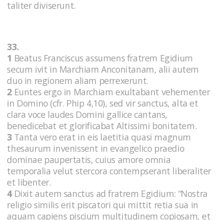
taliter diviserunt.
33.
1
Beatus Franciscus assumens fratrem Egidium
secum ivit in Marchiam Anconitanam, alii autem
duo in regionem aliam perrexerunt.
2
Euntes ergo in Marchiam exultabant vehementer
in Domino (cfr. Phip 4,10), sed vir sanctus, alta et
clara voce laudes Domini gallice cantans,
benedicebat et glorificabat Altissimi bonitatem.
3
Tanta vero erat in eis laetitia quasi magnum
thesaurum invenissent in evangelico praedio
dominae paupertatis, cuius amore omnia
temporalia velut stercora contempserant liberaliter
et libenter.
4
Dixit autem sanctus ad fratrem Egidium: “Nostra
religio similis erit piscatori qui mittit retia sua in
aquam capiens piscium multitudinem copiosam, et