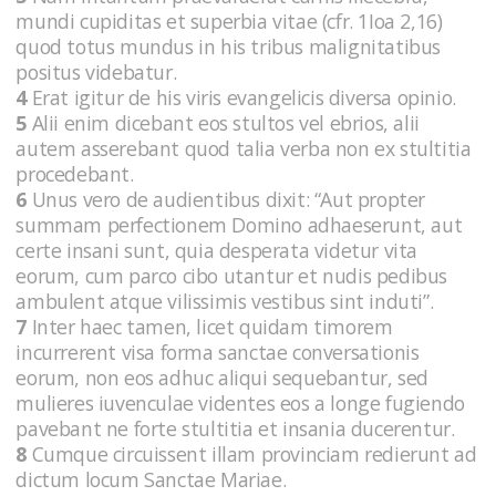
mundi cupiditas et superbia vitae (cfr. 1Ioa 2,16)
quod totus mundus in his tribus malignitatibus
positus videbatur.
4
Erat igitur de his viris evangelicis diversa opinio.
5
Alii enim dicebant eos stultos vel ebrios, alii
autem asserebant quod talia verba non ex stultitia
procedebant.
6
Unus vero de audientibus dixit: “Aut propter
summam perfectionem Domino adhaeserunt, aut
certe insani sunt, quia desperata videtur vita
eorum, cum parco cibo utantur et nudis pedibus
ambulent atque vilissimis vestibus sint induti”.
7
Inter haec tamen, licet quidam timorem
incurrerent visa forma sanctae conversationis
eorum, non eos adhuc aliqui sequebantur, sed
mulieres iuvenculae videntes eos a longe fugiendo
pavebant ne forte stultitia et insania ducerentur.
8
Cumque circuissent illam provinciam redierunt ad
dictum locum Sanctae Mariae.