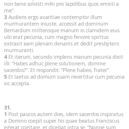
non bene solvisti mihi pro lapidibus quos emisti a
me”.
3
Audiens ergo avaritiae contemptor illum
murmurantem iniuste, accessit ad dominum
Bernardum mittensque manum in clamidem eius
ubi erat pecunia, cum magno fervore spiritus
extraxit eam plenam denariis et dedit presbytero
murmuranti.
4
Et iterum, secundo implens manum pecunia dixit
illi: “Habes adhuc plene solutionem, domine
sacerdos?”. Et respondit: “Plene habeo, frater”.
5
Et laetus ad domum suam revertitur cum pecunia
sic accepta.
31.
1
Post paucos autem dies, idem sacerdos inspiratus
a Domino coepit super his quae beatus Franciscus
egerat cogitare, et dicebat intra se: “Nonne sum