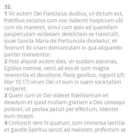
32.
1
Vir autem Dei Franciscus duobus, ut dictum est,
fratribus sociatus cum non haberet hospicium ubi
cum eis maneret, simul cum ipsis ad quamdam
pauperculam ecclesiam derelictam se transtulit,
quae Sancta Maria de Portiuncula dicebatur, et
fecerunt ibi unam domunculam in qua aliquando
pariter morarentur.
2
Post aliquot autem dies, vir quidam assisinas,
Egidius nomine, venit ad eos et cum magna
reverentia et devotione, flexis genibus, rogavit (cfr.
Mar 10,17) virum Dei ut eum in suam societatem
reciperet.
3
Quem cum vir Dei videret fidelissimum et
devotum et quod multam gratiam a Deo consequi
poterat, ut postea patuit per effectum, libenter
eum recepit.
4
Coniuncti vero hi quatuor, cum immensa laetitia
et gaudio Spiritus sancti ad maiorem profectum se