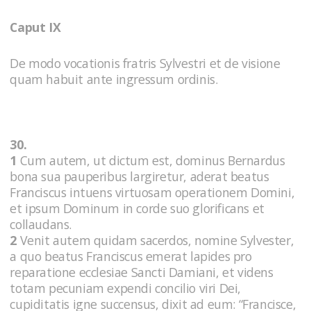
Caput IX
De modo vocationis fratris Sylvestri et de visione
quam habuit ante ingressum ordinis.
30.
1
Cum autem, ut dictum est, dominus Bernardus
bona sua pauperibus largiretur, aderat beatus
Franciscus intuens virtuosam operationem Domini,
et ipsum Dominum in corde suo glorificans et
collaudans.
2
Venit autem quidam sacerdos, nomine Sylvester,
a quo beatus Franciscus emerat lapides pro
reparatione ecclesiae Sancti Damiani, et videns
totam pecuniam expendi concilio viri Dei,
cupiditatis igne succensus, dixit ad eum: “Francisce,