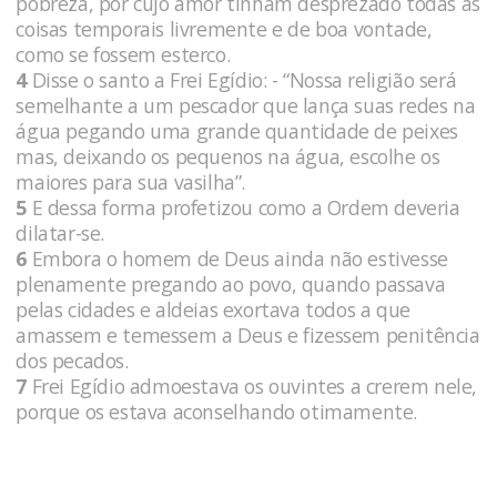
pobreza, por cujo amor tinham desprezado todas as
coisas temporais livremente e de boa vontade,
como se fossem esterco.
4
Disse o santo a Frei Egídio: - “Nossa religião será
semelhante a um pescador que lança suas redes na
água pegando uma grande quantidade de peixes
mas, deixando os pequenos na água, escolhe os
maiores para sua vasilha”.
5
E dessa forma profetizou como a Ordem deveria
dilatar-se.
6
Embora o homem de Deus ainda não estivesse
plenamente pregando ao povo, quando passava
pelas cidades e aldeias exortava todos a que
amassem e temessem a Deus e fizessem penitência
dos pecados.
7
Frei Egídio admoestava os ouvintes a crerem nele,
porque os estava aconselhando otimamente.