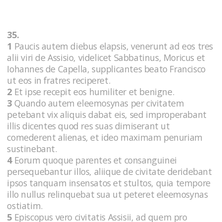
35.
1
Paucis autem diebus elapsis, venerunt ad eos tres
alii viri de Assisio, videlicet Sabbatinus, Moricus et
Iohannes de Capella, supplicantes beato Francisco
ut eos in fratres reciperet.
2
Et ipse recepit eos humiliter et benigne.
3
Quando autem eleemosynas per civitatem
petebant vix aliquis dabat eis, sed improperabant
illis dicentes quod res suas dimiserant ut
comederent alienas, et ideo maximam penuriam
sustinebant.
4
Eorum quoque parentes et consanguinei
persequebantur illos, aliique de civitate deridebant
ipsos tanquam insensatos et stultos, quia tempore
illo nullus relinquebat sua ut peteret eleemosynas
ostiatim.
5
Episcopus vero civitatis Assisii, ad quem pro