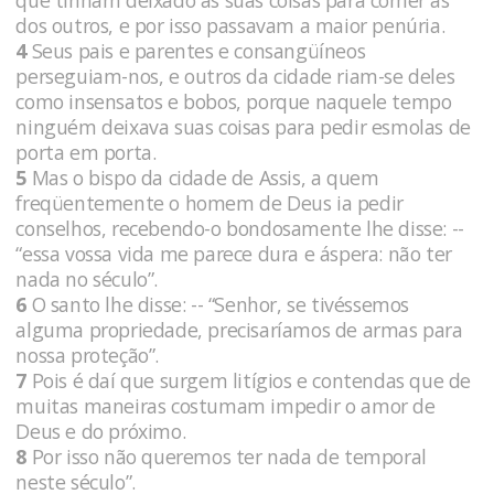
que tinham deixado as suas coisas para comer as
dos outros, e por isso passavam a maior penúria.
4
Seus pais e parentes e consangüíneos
perseguiam-nos, e outros da cidade riam-se deles
como insensatos e bobos, porque naquele tempo
ninguém deixava suas coisas para pedir esmolas de
porta em porta.
5
Mas o bispo da cidade de Assis, a quem
freqüentemente o homem de Deus ia pedir
conselhos, recebendo-o bondosamente lhe disse: --
“essa vossa vida me parece dura e áspera: não ter
nada no século”.
6
O santo lhe disse: -- “Senhor, se tivéssemos
alguma propriedade, precisaríamos de armas para
nossa proteção”.
7
Pois é daí que surgem litígios e contendas que de
muitas maneiras costumam impedir o amor de
Deus e do próximo.
8
Por isso não queremos ter nada de temporal
neste século”.