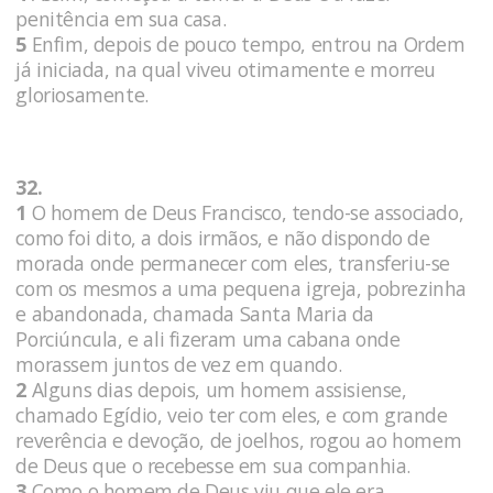
penitência em sua casa.
5
Enfim, depois de pouco tempo, entrou na Ordem
já iniciada, na qual viveu otimamente e morreu
gloriosamente.
32.
1
O homem de Deus Francisco, tendo-se associado,
como foi dito, a dois irmãos, e não dispondo de
morada onde permanecer com eles, transferiu-se
com os mesmos a uma pequena igreja, pobrezinha
e abandonada, chamada Santa Maria da
Porciúncula, e ali fizeram uma cabana onde
morassem juntos de vez em quando.
2
Alguns dias depois, um homem assisiense,
chamado Egídio, veio ter com eles, e com grande
reverência e devoção, de joelhos, rogou ao homem
de Deus que o recebesse em sua companhia.
3
Como o homem de Deus viu que ele era