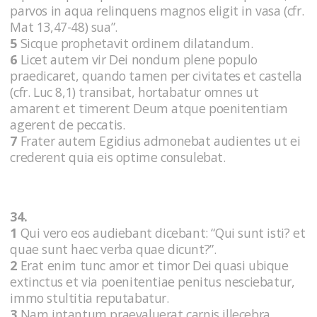
parvos in aqua relinquens magnos eligit in vasa (cfr.
Mat 13,47-48) sua”.
5
Sicque prophetavit ordinem dilatandum.
6
Licet autem vir Dei nondum plene populo
praedicaret, quando tamen per civitates et castella
(cfr. Luc 8,1) transibat, hortabatur omnes ut
amarent et timerent Deum atque poenitentiam
agerent de peccatis.
7
Frater autem Egidius admonebat audientes ut ei
crederent quia eis optime consulebat.
34.
1
Qui vero eos audiebant dicebant: “Qui sunt isti? et
quae sunt haec verba quae dicunt?”.
2
Erat enim tunc amor et timor Dei quasi ubique
extinctus et via poenitentiae penitus nesciebatur,
immo stultitia reputabatur.
3
Nam intantum praevaluerat carnis illecebra,