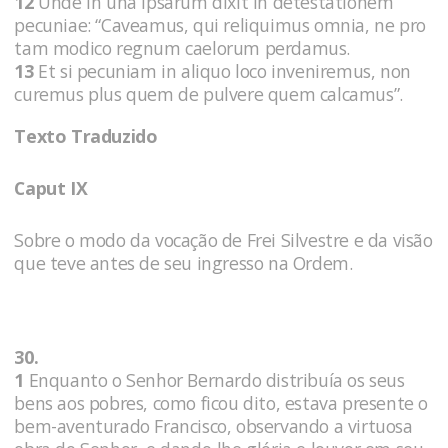
12
Unde in una ipsarum dixit in detestationem
pecuniae: “Caveamus, qui reliquimus omnia, ne pro
tam modico regnum caelorum perdamus.
13
Et si pecuniam in aliquo loco inveniremus, non
curemus plus quem de pulvere quem calcamus”.
Texto Traduzido
Caput IX
Sobre o modo da vocação de Frei Silvestre e da visão
que teve antes de seu ingresso na Ordem.
30.
1
Enquanto o Senhor Bernardo distribuía os seus
bens aos pobres, como ficou dito, estava presente o
bem-aventurado Francisco, observando a virtuosa