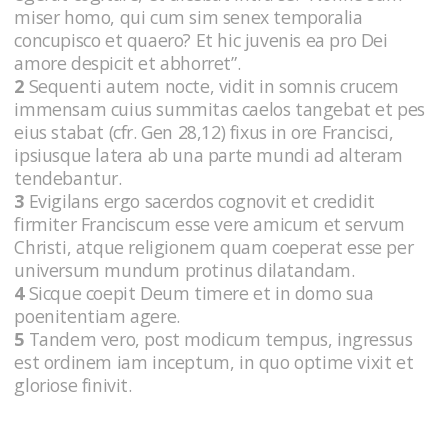
miser homo, qui cum sim senex temporalia
concupisco et quaero? Et hic juvenis ea pro Dei
amore despicit et abhorret”.
2
Sequenti autem nocte, vidit in somnis crucem
immensam cuius summitas caelos tangebat et pes
eius stabat (cfr. Gen 28,12) fixus in ore Francisci,
ipsiusque latera ab una parte mundi ad alteram
tendebantur.
3
Evigilans ergo sacerdos cognovit et credidit
firmiter Franciscum esse vere amicum et servum
Christi, atque religionem quam coeperat esse per
universum mundum protinus dilatandam.
4
Sicque coepit Deum timere et in domo sua
poenitentiam agere.
5
Tandem vero, post modicum tempus, ingressus
est ordinem iam inceptum, in quo optime vixit et
gloriose finivit.