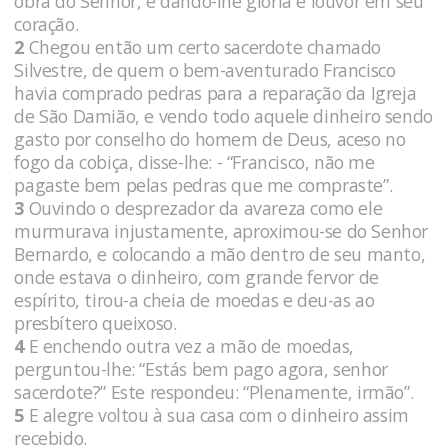
obra do Senhor, e dando-lhe glória e louvor em seu
coração.
2
Chegou então um certo sacerdote chamado
Silvestre, de quem o bem-aventurado Francisco
havia comprado pedras para a reparação da Igreja
de São Damião, e vendo todo aquele dinheiro sendo
gasto por conselho do homem de Deus, aceso no
fogo da cobiça, disse-lhe: - “Francisco, não me
pagaste bem pelas pedras que me compraste”.
3
Ouvindo o desprezador da avareza como ele
murmurava injustamente, aproximou-se do Senhor
Bernardo, e colocando a mão dentro de seu manto,
onde estava o dinheiro, com grande fervor de
espírito, tirou-a cheia de moedas e deu-as ao
presbítero queixoso.
4
E enchendo outra vez a mão de moedas,
perguntou-lhe: “Estás bem pago agora, senhor
sacerdote?” Este respondeu: “Plenamente, irmão”.
5
E alegre voltou à sua casa com o dinheiro assim
recebido.