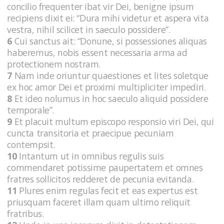
concilio frequenter ibat vir Dei, benigne ipsum
recipiens dixit ei: “Dura mihi videtur et aspera vita
vestra, nihil scilicet in saeculo possidere”.
6
Cui sanctus ait: “Donune, si possessiones aliquas
haberemus, nobis essent necessaria arma ad
protectionem nostram.
7
Nam inde oriuntur quaestiones et lites soletque
ex hoc amor Dei et proximi multipliciter impediri.
8
Et ideo nolumus in hoc saeculo aliquid possidere
temporale”.
9
Et placuit multum episcopo responsio viri Dei, qui
cuncta transitoria et praecipue pecuniam
contempsit.
10
Intantum ut in omnibus regulis suis
commendaret potissime paupertatem et omnes
fratres sollicitos redderet de pecunia evitanda.
11
Plures enim regulas fecit et eas expertus est
priusquam faceret illam quam ultimo reliquit
fratribus.