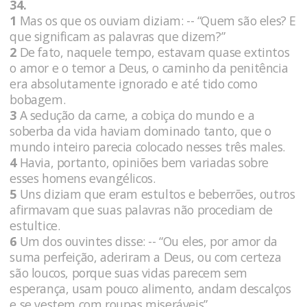
34.
1
Mas os que os ouviam diziam: -- “Quem são eles? E
que significam as palavras que dizem?”
2
De fato, naquele tempo, estavam quase extintos
o amor e o temor a Deus, o caminho da penitência
era absolutamente ignorado e até tido como
bobagem.
3
A sedução da carne, a cobiça do mundo e a
soberba da vida haviam dominado tanto, que o
mundo inteiro parecia colocado nesses três males.
4
Havia, portanto, opiniões bem variadas sobre
esses homens evangélicos.
5
Uns diziam que eram estultos e beberrões, outros
afirmavam que suas palavras não procediam de
estultice.
6
Um dos ouvintes disse: -- “Ou eles, por amor da
suma perfeição, aderiram a Deus, ou com certeza
são loucos, porque suas vidas parecem sem
esperança, usam pouco alimento, andam descalços
e se vestem com roupas miseráveis”.