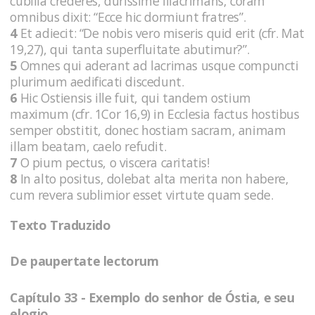
cubilia crederes, durissime illacrimans, coram
omnibus dixit: “Ecce hic dormiunt fratres”.
4
Et adiecit: “De nobis vero miseris quid erit (cfr. Mat
19,27), qui tanta superfluitate abutimur?”.
5
Omnes qui aderant ad lacrimas usque compuncti
plurimum aedificati discedunt.
6
Hic Ostiensis ille fuit, qui tandem ostium
maximum (cfr. 1Cor 16,9) in Ecclesia factus hostibus
semper obstitit, donec hostiam sacram, animam
illam beatam, caelo refudit.
7
O pium pectus, o viscera caritatis!
8
In alto positus, dolebat alta merita non habere,
cum revera sublimior esset virtute quam sede.
Texto Traduzido
De paupertate lectorum
Capítulo 33 - Exemplo do senhor de Óstia, e seu
elogio.