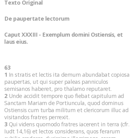
Texto Original
De paupertate lectorum
Caput XXXIII - Exemplum domini Ostiensis, et
laus eius.
63
1
In stratis et lectis ita demum abundabat copiosa
paupertas, ut qui super paleas panniculos
semisanos haberet, pro thalamo reputaret.
2
Unde accidit tempore quo fiebat capitulum ad
Sanctam Mariam de Portiuncula, quod dominus
Ostiensis cum turba militum et clericorum illuc ad
visitandos fratres perrexit.
3
Qui videns quomodo fratres iacerent in terra (cfr.
Iudt 14,16) et lectos considerans, quos ferarum