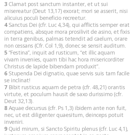
3
Clamat post sanctum instanter, et ut sui
misereatur (Deut 13,17) exorat; mori se asserit, nisi
alicuius poculi beneficio recreetur.
4
Sanctus Dei (cfr. Luc 4,34), qui afflictis semper erat
compatiens, absque mora prosilivit de asino, et fixis
in terra genibus, palmas tetendit ad caelum, orare
non cessans (Cfr. Col 1,9), donec se sensit auditum.
5
“Festina”, inquit ad rusticum, “et illic aquam
vivam invenies, quam tibi hac hora misericorditer
Christus de lapide bibendam produxit”.
6
Stupenda Dei dignatio, quae servis suis tam facile
se inclinat!
7
Bibit rusticus aquam de petra (cfr. 48,21) orantis
virtute, et poculum hausit de saxo durissimo (cfr.
Deut 32,13).
8
Aquae decursus (cfr. Ps 1,3) ibidem ante non fuit,
nec, ut est diligenter quaesitum, deinceps potuit
inveniri.
9
Quid mirum, si Sancto Spiritu plenus (cfr. Luc 4,1),