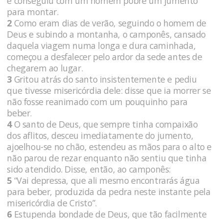
e conseguiu com um homem pobre um jumento
para montar.
2
Como eram dias de verão, seguindo o homem de
Deus e subindo a montanha, o camponês, cansado
daquela viagem numa longa e dura caminhada,
começou a desfalecer pelo ardor da sede antes de
chegarem ao lugar.
3
Gritou atrás do santo insistentemente e pediu
que tivesse misericórdia dele: disse que ia morrer se
não fosse reanimado com um pouquinho para
beber.
4
O santo de Deus, que sempre tinha compaixão
dos aflitos, desceu imediatamente do jumento,
ajoelhou-se no chão, estendeu as mãos para o alto e
não parou de rezar enquanto não sentiu que tinha
sido atendido. Disse, então, ao camponês:
5
“Vai depressa, que ali mesmo encontrarás água
para beber, produzida da pedra neste instante pela
misericórdia de Cristo”.
6
Estupenda bondade de Deus, que tão facilmente