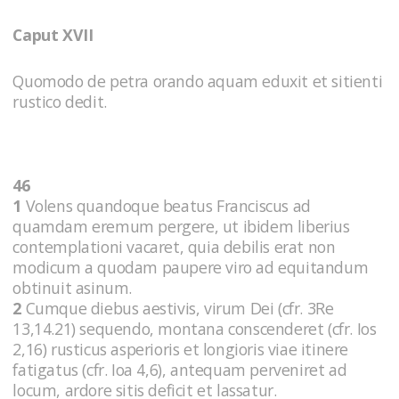
Caput XVII
Quomodo de petra orando aquam eduxit et sitienti
rustico dedit.
46
1
Volens quandoque beatus Franciscus ad
quamdam eremum pergere, ut ibidem liberius
contemplationi vacaret, quia debilis erat non
modicum a quodam paupere viro ad equitandum
obtinuit asinum.
2
Cumque diebus aestivis, virum Dei (cfr. 3Re
13,14.21) sequendo, montana conscenderet (cfr. Ios
2,16) rusticus asperioris et longioris viae itinere
fatigatus (cfr. Ioa 4,6), antequam perveniret ad
locum, ardore sitis deficit et lassatur.