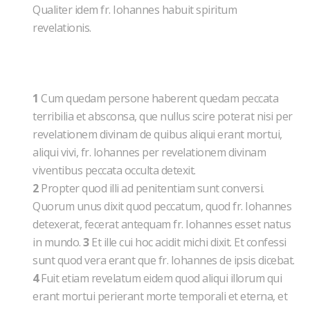
Qualiter idem fr. Iohannes habuit spiritum
revelationis.
1
Cum quedam persone haberent quedam peccata
terribilia et absconsa, que nullus scire poterat nisi per
revelationem divinam de quibus aliqui erant mortui,
aliqui vivi, fr. Iohannes per revelationem divinam
viventibus peccata occulta detexit.
2
Propter quod illi ad penitentiam sunt conversi.
Quorum unus dixit quod peccatum, quod fr. Iohannes
detexerat, fecerat antequam fr. Iohannes esset natus
in mundo.
3
Et ille cui hoc acidit michi dixit. Et confessi
sunt quod vera erant que fr. Iohannes de ipsis dicebat.
4
Fuit etiam revelatum eidem quod aliqui illorum qui
erant mortui perierant morte temporali et eterna, et