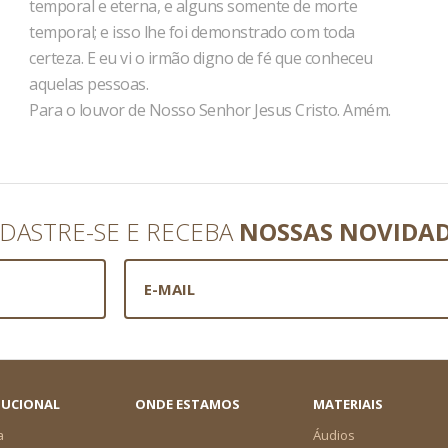
temporal e eter­na, e alguns somente de morte
temporal; e isso lhe foi demonstra­do com toda
certeza. E eu vi o irmão digno de fé que conheceu
aquelas pessoas.
Para o louvor de Nosso Senhor Jesus Cristo. Amém.
DASTRE-SE E RECEBA
NOSSAS NOVIDA
TUCIONAL
ONDE ESTAMOS
MATERIAIS
a
Áudios