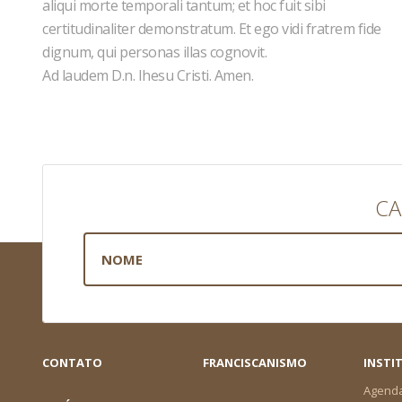
aliqui morte temporali tantum; et hoc fuit sibi
certitudinaliter demonstratum. Et ego vidi fratrem fide
dignum, qui personas illas cognovit.
Ad laudem D.n. Ihesu Cristi. Amen.
CA
CONTATO
FRANCISCANISMO
INSTI
Agend