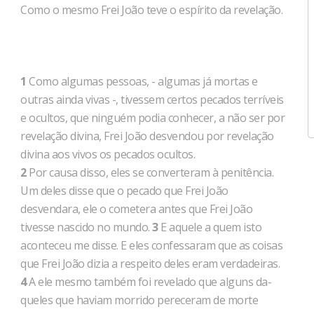
Como o mesmo Frei João teve o espírito da revelação.
1
Como algumas pessoas, - algumas já mortas e
outras ainda vivas -, tivessem certos pecados terríveis
e ocultos, que ninguém podia conhecer, a não ser por
revela­ção divina, Frei João desvendou por revelação
divina aos vivos os pecados ocultos.
2
Por causa disso, eles se converteram à penitência.
Um deles disse que o pecado que Frei João
desvendara, ele o cometera an­tes que Frei João
tivesse nascido no mundo.
3
E aquele a quem isto
aconteceu me disse. E eles confessaram que as coisas
que Frei João dizia a respeito deles eram verdadeiras.
4
A ele mesmo também foi revelado que alguns da­
queles que haviam morrido pereceram de morte