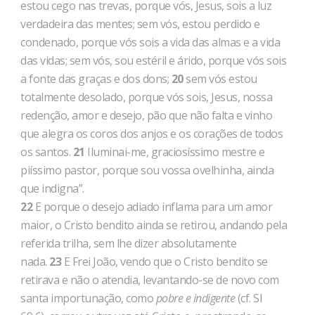
estou cego nas trevas, porque vós, Jesus, sois a luz
verdadeira das mentes; sem vós, estou perdido e
condenado, porque vós sois a vida das almas e a vida
das vidas; sem vós, sou estéril e árido, porque vós sois
a fonte das gra­ças e dos dons;
20
sem vós estou
totalmente desolado, porque vós sois, Jesus, nossa
redenção, amor e desejo, pão que não falta e vi­nho
que alegra os coros dos anjos e os corações de todos
os santos.
21
Iluminai-me, graciosíssimo mestre e
piíssimo pastor, porque sou vossa ovelhinha, ainda
que indigna”.
22
E porque o desejo adiado inflama para um amor
maior, o Cristo bendito ainda se retirou, andando pela
referida trilha, sem lhe dizer absolutamente
nada.
23
E Frei João, vendo que o Cris­to bendito se
retirava e não o atendia, levantando-se de novo com
santa importunação, como
pobre e indigente
(cf. SI