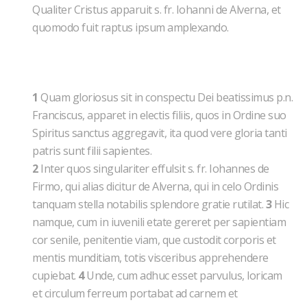
Qualiter Cristus apparuit s. fr. Iohanni de Alver­na, et
quomodo fuit raptus ipsum amplexando.
1
Quam gloriosus sit in conspectu Dei beatissimus p.n.
Franciscus, apparet in electis filiis, quos in Ordine suo
Spiritus sanctus aggregavit, ita quod vere gloria tanti
patris sunt filii sapientes.
2
Inter quos singulariter effulsit s. fr. Iohannes de
Firmo, qui alias dicitur de Alverna, qui in celo Ordinis
tanquam stella notabilis splendore gratie rutilat.
3
Hic
namque, cum in iuvenili etate gereret per sapientiam
cor senile, penitentie viam, que custodit corporis et
mentis munditiam, totis visceribus apprehendere
cupiebat.
4
Unde, cum adhuc esset parvulus, loricam
et circulum ferreum portabat ad carnem et