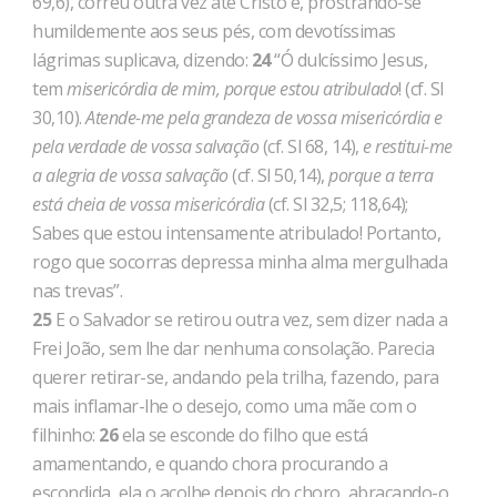
69,6), correu outra vez até Cristo e, prostrando-se
humildemente aos seus pés, com devotíssimas
lágrimas suplicava, dizendo:
24
“Ó dulcís­simo Jesus,
tem
misericórdia de mim, porque estou atribulado
! (cf. Sl
30,10).
Atende-me pela grandeza de vossa misericórdia e
pela verdade de vossa salvação
(cf. Sl 68, 14),
e restitui-me
a ale­gria de vossa salvação
(cf. Sl 50,14),
porque a terra
está cheia de vossa misericórdia
(cf. Sl 32,5; 118,64);
Sabes que estou intensamente atribulado! Portanto,
rogo que socorras depressa minha alma mergulhada
nas trevas”.
25
E o Salvador se retirou outra vez, sem dizer nada a
Frei João, sem lhe dar nenhuma consolação. Parecia
querer retirar-se, andando pela trilha, fazendo, para
mais inflamar-lhe o desejo, como uma mãe com o
filhinho:
26
ela se esconde do filho que está
amamentando, e quando chora procurando a
escondida, ela o acolhe depois do choro, abraçando-o