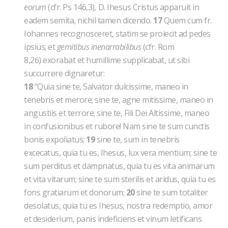
eorum
(cfr. Ps 146,3)
,
D. Ihesus Cristus apparuit in
eadem semita, nichil tamen dicendo.
17
Quem cum fr.
Iohannes recognosceret, statim se proiecit ad pedes
ipsius; et
gemitibus inenarrabilibus
(cfr. Rom
8,26)
exorabat et humillime supplicabat, ut sibi
succurrere dignaretur:
18
“Quia sine te, Salvator dulcissime, maneo in
tenebris et merore; sine te, agne mitissime, maneo in
angustiis et terrore; sine te, Fili Dei Altissime, maneo
in confusionibus et rubore! Nam sine te sum cunctis
bonis expoliatus;
19
sine te, sum in tenebris
excecatus, quia tu es, Ihesus, lux vera mentium; sine te
sum perditus et dampnatus, quia tu es vita animarum
et vita vitarum; sine te sum sterilis et aridus, quia tu es
fons gratiarum et donorum;
20
sine te sum totaliter
desolatus, quia tu es Ihesus, nostra redemptio, amor
et desiderium, panis indeficiens et vinum letificans