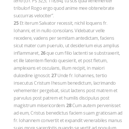
terra
(cfr. Ps 32,5; 118,64)
,
tu scis quia vehementer
tribulor! Rogo ergo quod anime mee obtenebrate
succurras velociter”.
25
Et iterum Salvator recessit, nichil loquens fr.
Iohanni, et in nullo consolans. Videbatur velle
recedere, vadens per semitam antedictam, faciens
sicut mater cum puerulo, ut desiderium eius amplius
inflammaret,
26
que cum filio lactenti se substraxerit,
et ille latentem flendo quesierit, et post fletum,
amplexans et osculans, illum recipit, in maiori
dulcedine ignoscit.
27
Unde fr. Iohannes, tertio
insecutus Cristum Ihesum benedictum, lacrimando
vehementer pergebat, sicut lactens post matrem et
parvulus post patrem et humilis discipulus post
magistrum misericordem.
28
Cum autem pervenisset
ad eum, Cristus benedictus faciem suam gratiosam ad
fr. Iohannem convertit et expandit venerabiles manus
suas more sacerdotis quando se vertit ad populum.