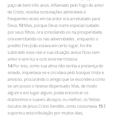
paço de bem três anos, inflamado pelo fogo do amor
de Cristo, recebia consolações admiráveis e
freqüentes vezes em tal ardor era arreba­tado para
Deus.
13
Mas, porque Deus nutre especial cuidado
por seus filhos, ora consolando-os na prosperidade,
ora exercitando-os nas adversidades , enquanto o
predito Frei João estava em certo lugar, foi-lhe
subtraído esse raio e sua situação acesa: ficou sem
amor e sem luz e com enorme tristeza
14
Por isso, como sua alma não sentia a presença do
amado, inquietava-se e circulava pelo bosque; triste e
ansioso, procurando o amigo que se escondera como
se um pouco o tivesse dispensado. Mas, de modo
algum e em lugar algum, podia encontrar os
dulcíssimos e suaves abraços, ou melhor, os felizes
ósculos de Jesus Cristo bendito, como costumava.
15
E
suportou esta tribula­ção por muitos dias,