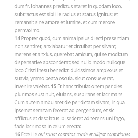
dum fr. Iohannes predictus staret in quodam loco,
subtractus est sibi ille radius et status ignitus; et
remansit sine amore et lumine, et cum merore
permaximo.
14
Propter quod, cum anima ipsius dilecti presentiam
non sentiret, anxiabatur et circuibat per silvam;
merens et anxius, querebat amicum, qui se modicum
dispensative absconderat; sed nullo modo nulloque
loco Cristi Ihesu benedicti dulcissimos amplexus et
suavia, ymmo beata oscula, sicut consueverat,
invenire valebat.
15
Et hanc tribulationem per dies
plurimos sustinuit, eiulans, suspirans et lacrimans.
Cum autem ambularet die per dictam silvam, in qua
ipsemet semitam fecerat ad pergendum, et sic
afflictus et desolatus ibi sederet adherens uni fago,
facie lacrimosa in celum erecta:
16
Ecce ille
qui sanat contritos corde et alligat contritiones