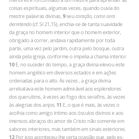
meno­res e foi confiado a um mestre para aprender as
coisas espirituais, algumas vezes, quando ouvia do
mestre palavras divinas,
9
seu
coração, como cera
derretendo
(cf. Sl 21,15), enchia-se de tanta suavidade
da graça no homem interior que o homem exterior,
obrigado a correr, andava rapidamente por toda
parte, uma vez pelo jardim, outra pelo bosque, outra
ainda pela igreja, conforme o impelia a chama interior.
10
E, no suceder do tempo, a graça divina elevou este
homem angélico em diversos estados e em ações
ordenadas para o alto. Às vezes , a graça divina
arrebatava este homem admirá­vel aos esplendores
dos querubins, à vezes ao fogo dos serafins, às vezes
às alegrias dos anjos.
11
E, o que é mais, às vezes o
acolhia como amigo íntimo aos ós­culos divinos e aos
imensos abraços do amor de Cristo não so­mente em
sabores interiores, mas também em sinais exteriores.
12
Por isso aconteceu-lhe certa ocasião que, pelo es­