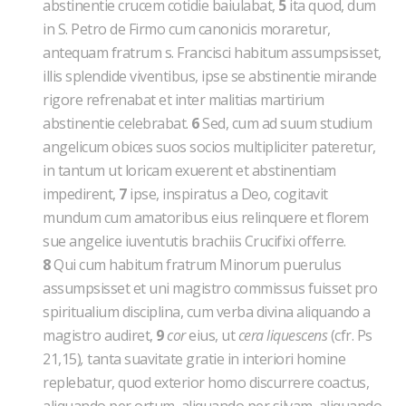
abstinentie crucem cotidie baiulabat,
5
ita quod, dum
in S. Petro de Firmo cum canonicis moraretur,
antequam fratrum s. Francisci habitum assumpsisset,
illis splendide viventibus, ipse se abstinentie mirande
rigore refrenabat et inter malitias martirium
abstinentie celebrabat.
6
Sed, cum ad suum studium
angelicum obices suos socios multipliciter pateretur,
in tantum ut loricam exuerent et abstinentiam
impedirent,
7
ipse, inspiratus a Deo, cogitavit
mundum cum amatoribus eius relinquere et florem
sue angelice iuventutis brachiis Crucifixi offerre.
8
Qui cum habitum fratrum Minorum puerulus
assumpsisset et uni magistro commissus fuisset pro
spiritualium disciplina, cum verba divina aliquando a
magistro audiret,
9
cor
eius, ut
cera liquescens
(cfr. Ps
21,15)
,
tanta suavitate gratie in interiori homine
replebatur, quod exterior homo discurrere coactus,