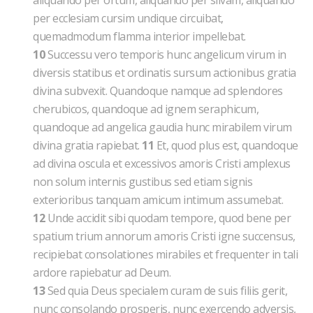
aliquando per ortum, aliquando per silvam, aliquando
per ecclesiam cursim undique circuibat,
quemadmodum flamma interior impellebat.
10
Successu vero temporis hunc angelicum virum in
diversis statibus et ordinatis sursum actionibus gratia
divina subvexit. Quandoque namque ad splendores
cherubicos, quandoque ad ignem seraphicum,
quandoque ad angelica gaudia hunc mirabilem virum
divina gratia rapiebat.
11
Et, quod plus est, quandoque
ad divina oscula et excessivos amoris Cristi amplexus
non solum internis gustibus sed etiam signis
exterioribus tanquam amicum intimum assumebat.
12
Unde accidit sibi quodam tempore, quod bene per
spatium trium annorum amoris Cristi igne succensus,
recipiebat consolationes mirabiles et frequenter in tali
ardore rapiebatur ad Deum.
13
Sed quia Deus specialem curam de suis filiis gerit,
nunc consolando prosperis, nunc exercendo adversis,