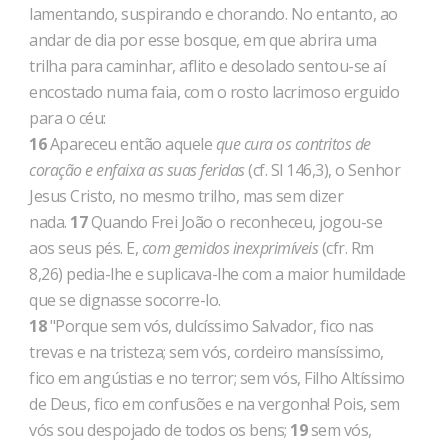
lamentando, suspirando e chorando. No en­tanto, ao
andar de dia por esse bosque, em que abrira uma
trilha para caminhar, aflito e desolado sentou-se aí
encostado numa faia, com o rosto lacrimoso erguido
para o céu:
16
Apareceu então aquele
que cura os contritos de
coração e enfaixa as suas feridas
(cf. Sl 146,3), o Senhor
Jesus Cristo, no mesmo trilho, mas sem dizer
nada.
17
Quando Frei João o reconheceu, jogou-se
aos seus pés. E,
com gemidos inexprimíveis
(cfr. Rm
8,26) pedia-lhe e suplicava-lhe com a maior humildade
que se dignasse socorre-lo.
18
"Porque sem vós, dulcíssimo Salvador, fico nas
trevas e na tristeza; sem vós, cordeiro mansíssimo,
fico em angústias e no terror; sem vós, Filho Altíssimo
de Deus, fico em confusões e na vergonha! Pois, sem
vós sou despojado de todos os bens;
19
sem vós,