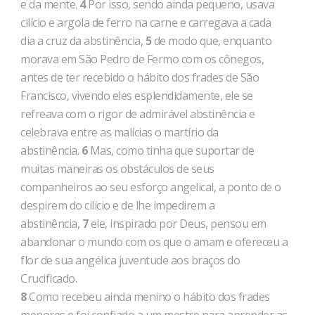
e da mente.
4
Por isso, sendo ainda pequeno, usava
cilício e argola de ferro na carne e car­regava a cada
dia a cruz da abstinência,
5
de modo que, enquanto
morava em São Pedro de Fermo com os cônegos,
antes de ter re­cebido o hábito dos frades de São
Francisco, vivendo eles es­plendidamente, ele se
refreava com o rigor de admirável abstinên­cia e
celebrava entre as malícias o martírio da
abstinência.
6
Mas, como tinha que suportar de
muitas maneiras os obstáculos de seus
companheiros ao seu esforço angelical, a ponto de o
des­pirem do cilício e de lhe impedirem a
abstinência,
7
ele, inspirado por Deus, pensou em
abandonar o mundo com os que o amam e ofe­receu a
flor de sua angélica juventude aos braços do
Crucificado.
8
Como recebeu ainda menino o hábito dos frades