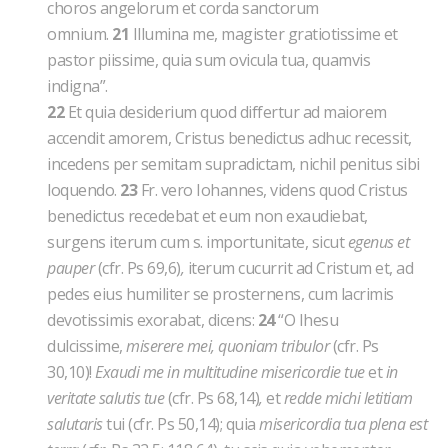
choros angelorum et corda sanctorum
omnium.
21
Illumina me, magister gratiotissime et
pastor piissime, quia sum ovicula tua, quamvis
indigna”.
22
Et quia desiderium quod differtur ad maiorem
accendit amorem, Cristus benedictus adhuc recessit,
incedens per semitam supradictam, nichil penitus sibi
loquendo.
23
Fr. vero Iohannes, videns quod Cristus
benedictus recedebat et eum non exaudiebat,
surgens iterum cum s. importunitate, sicut
egenus et
pauper
(cfr. Ps 69,6)
,
iterum cucurrit ad Cristum et, ad
pedes eius humiliter se prosternens, cum lacrimis
devotissimis exorabat, dicens:
24
“O Ihesu
dulcissime,
miserere mei, quoniam tribulor
(cfr. Ps
30,10)!
Exaudi me in multitudine misericordie tue
et
in
veritate salutis tue
(cfr. Ps 68,14)
,
et
redde michi letitiam
salutaris
tui (cfr. Ps 50,14); quia
misericordia tua plena est