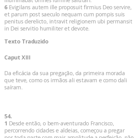
6
Evigilans autem ille proposuit firmius Deo servire,
et parum post saeculo nequam cum pompis suis
penitus derelicto, intravit religionem ubi permansit
in Dei servitio humiliter et devote.
Texto Traduzido
Caput XIII
Da eficácia da sua pregação, da primeira morada
que teve, como os irmãos ali estavam e como dali
saíram.
54.
1
Desde então, o bem-aventurado Francisco,
percorrendo cidades e aldeias, começou a pregar
por toda parte com mais amplitude a perfeição, não