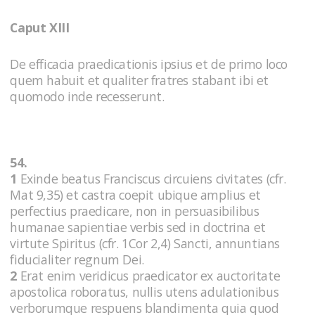
Caput XIII
De efficacia praedicationis ipsius et de primo loco
quem habuit et qualiter fratres stabant ibi et
quomodo inde recesserunt.
54.
1
Exinde beatus Franciscus circuiens civitates (cfr.
Mat 9,35) et castra coepit ubique amplius et
perfectius praedicare, non in persuasibilibus
humanae sapientiae verbis sed in doctrina et
virtute Spiritus (cfr. 1Cor 2,4) Sancti, annuntians
fiducialiter regnum Dei.
2
Erat enim veridicus praedicator ex auctoritate
apostolica roboratus, nullis utens adulationibus
verborumque respuens blandimenta quia quod