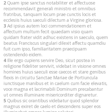
2
Quam ipse sanctus notabiliter et affectuose
recommendavit generali ministro et omnibus
fratribus, tanquam locum prae cunctis locis et
ecclesiis huius saeculi dilectum a Virgine gloriosa.
3
Ad ipsius autem loci commendationem et
affectum multum fecit quaedam visio quam
quidam frater vidit adhuc existens in saeculo, quem
beatus Franciscus singulari dilexit affectu quamdiu
fuit cum ipso, familiaritatem praecipuam
ostendendo eidem.
4
Ille ergo cupiens servire Deo, sicut postea in
religione fideliter servivit, videbat in visione omnes
homines huius saeculi esse caecos et stare genibus
flexis in circuitu Sanctae Mariae de Portiuncula
iunctisque manibus et in caelum cum facie elevatis,
voce magna et lacrimabili Dominum precabantur
ut omnes illuminare misericorditer dignaretur.
5
Quibus sic orantibus videbatur quod splendor
magnus exiret de caelo et descendens super eos
illuminabat omnes lumine salutari.