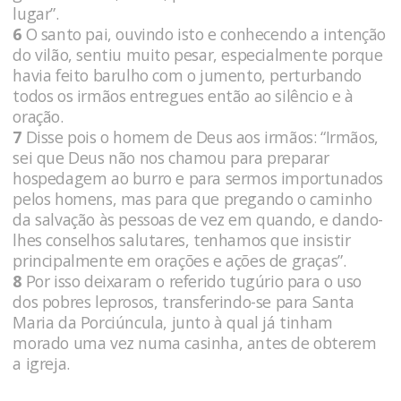
lugar”.
6
O santo pai, ouvindo isto e conhecendo a intenção
do vilão, sentiu muito pesar, especialmente porque
havia feito barulho com o jumento, perturbando
todos os irmãos entregues então ao silêncio e à
oração.
7
Disse pois o homem de Deus aos irmãos: “Irmãos,
sei que Deus não nos chamou para preparar
hospedagem ao burro e para sermos importunados
pelos homens, mas para que pregando o caminho
da salvação às pessoas de vez em quando, e dando-
lhes conselhos salutares, tenhamos que insistir
principalmente em orações e ações de graças”.
8
Por isso deixaram o referido tugúrio para o uso
dos pobres leprosos, transferindo-se para Santa
Maria da Porciúncula, junto à qual já tinham
morado uma vez numa casinha, antes de obterem
a igreja.