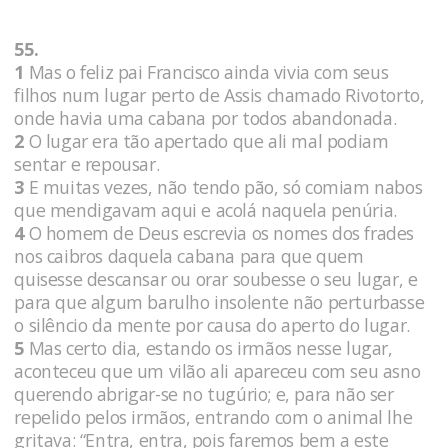
55.
1
Mas o feliz pai Francisco ainda vivia com seus
filhos num lugar perto de Assis chamado Rivotorto,
onde havia uma cabana por todos abandonada.
2
O lugar era tão apertado que ali mal podiam
sentar e repousar.
3
E muitas vezes, não tendo pão, só comiam nabos
que mendigavam aqui e acolá naquela penúria.
4
O homem de Deus escrevia os nomes dos frades
nos caibros daquela cabana para que quem
quisesse descansar ou orar soubesse o seu lugar, e
para que algum barulho insolente não perturbasse
o silêncio da mente por causa do aperto do lugar.
5
Mas certo dia, estando os irmãos nesse lugar,
aconteceu que um vilão ali apareceu com seu asno
querendo abrigar-se no tugúrio; e, para não ser
repelido pelos irmãos, entrando com o animal lhe
gritava: “Entra, entra, pois faremos bem a este