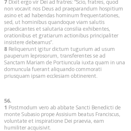
7
Dixit ergo vir Dei ad fratres: “Scio, fratres, quod
non vocavit nos Deus ad praeparandum hospitium
asino et ad habendas hominum frequentationes,
sed, ut hominibus quandoque viam salutis
praedicantes et salutaria consilia exhibentes,
orationibus et gratiarum actionibus principaliter
insistere debeamus”.
8
Reliquerunt igitur dictum tugurium ad usum
pauperum leprosorum, transferentes se ad
Sanctam Mariam de Portiuncula iuxta quam in una
domuncula fuerant aliquando commorati
priusquam ipsam ecclesiam obtinerent.
56.
1
Postmodum vero ab abbate Sancti Benedicti de
monte Subasio prope Assisium beatus Franciscus,
voluntate et inspiratione Dei praevia, eam
humiliter acquisivit.