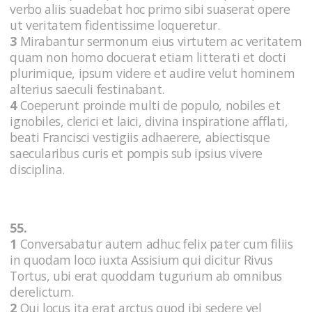
verbo aliis suadebat hoc primo sibi suaserat opere
ut veritatem fidentissime loqueretur.
3
Mirabantur sermonum eius virtutem ac veritatem
quam non homo docuerat etiam litterati et docti
plurimique, ipsum videre et audire velut hominem
alterius saeculi festinabant.
4
Coeperunt proinde multi de populo, nobiles et
ignobiles, clerici et laici, divina inspiratione afflati,
beati Francisci vestigiis adhaerere, abiectisque
saecularibus curis et pompis sub ipsius vivere
disciplina.
55.
1
Conversabatur autem adhuc felix pater cum filiis
in quodam loco iuxta Assisium qui dicitur Rivus
Tortus, ubi erat quoddam tugurium ab omnibus
derelictum.
2
Qui locus ita erat arctus quod ibi sedere vel