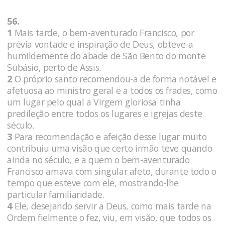
56.
1
Mais tarde, o bem-aventurado Francisco, por
prévia vontade e inspiração de Deus, obteve-a
humildemente do abade de São Bento do monte
Subásio, perto de Assis.
2
O próprio santo recomendou-a de forma notável e
afetuosa ao ministro geral e a todos os frades, como
um lugar pelo qual a Virgem gloriosa tinha
predileção entre todos os lugares e igrejas deste
século.
3
Para recomendação e afeição desse lugar muito
contribuiu uma visão que certo irmão teve quando
ainda no século, e a quem o bem-aventurado
Francisco amava com singular afeto, durante todo o
tempo que esteve com ele, mostrando-lhe
particular familiaridade.
4
Ele, desejando servir a Deus, como mais tarde na
Ordem fielmente o fez, viu, em visão, que todos os