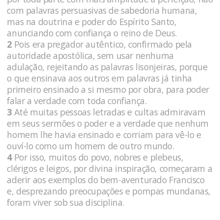
com palavras persuasivas de sabedoria humana,
mas na doutrina e poder do Espírito Santo,
anunciando com confiança o reino de Deus.
2
Pois era pregador autêntico, confirmado pela
autoridade apostólica, sem usar nenhuma
adulação, rejeitando as palavras lisonjeiras, porque
o que ensinava aos outros em palavras já tinha
primeiro ensinado a si mesmo por obra, para poder
falar a verdade com toda confiança.
3
Até muitas pessoas letradas e cultas admiravam
em seus sermões o poder e a verdade que nenhum
homem lhe havia ensinado e corriam para vê-lo e
ouví-lo como um homem de outro mundo.
4
Por isso, muitos do povo, nobres e plebeus,
clérigos e leigos, por divina inspiração, começaram a
aderir aos exemplos do bem-aventurado Francisco
e, desprezando preocupações e pompas mundanas,
foram viver sob sua disciplina.