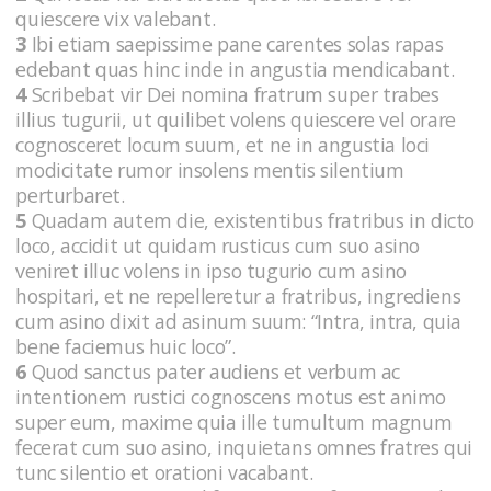
quiescere vix valebant.
3
Ibi etiam saepissime pane carentes solas rapas
edebant quas hinc inde in angustia mendicabant.
4
Scribebat vir Dei nomina fratrum super trabes
illius tugurii, ut quilibet volens quiescere vel orare
cognosceret locum suum, et ne in angustia loci
modicitate rumor insolens mentis silentium
perturbaret.
5
Quadam autem die, existentibus fratribus in dicto
loco, accidit ut quidam rusticus cum suo asino
veniret illuc volens in ipso tugurio cum asino
hospitari, et ne repelleretur a fratribus, ingrediens
cum asino dixit ad asinum suum: “Intra, intra, quia
bene faciemus huic loco”.
6
Quod sanctus pater audiens et verbum ac
intentionem rustici cognoscens motus est animo
super eum, maxime quia ille tumultum magnum
fecerat cum suo asino, inquietans omnes fratres qui
tunc silentio et orationi vacabant.