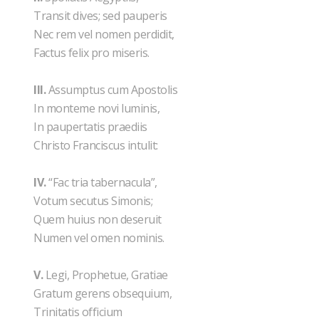
Transit dives; sed pauperis
Nec rem vel nomen perdidit,
Factus felix pro miseris.
III.
Assumptus cum Apostolis
In monteme novi luminis,
In paupertatis praediis
Christo Franciscus intulit:
IV.
“Fac tria tabernacula”,
Votum secutus Simonis;
Quem huius non deseruit
Numen vel omen nominis.
V.
Legi, Prophetue, Gratiae
Gratum gerens obsequium,
Trinitatis officium