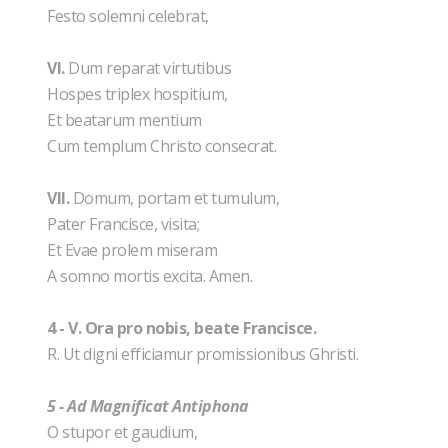
Festo solemni celebrat,
VI.
Dum reparat virtutibus
Hospes triplex hospitium,
Et beatarum mentium
Cum templum Christo consecrat.
VII.
Domum, portam et tumulum,
Pater Francisce, visita;
Et Evae prolem miseram
A somno mortis excita. Amen.
4 - V. Ora pro nobis, beate Francisce.
R. Ut digni efficiamur promissionibus Ghristi.
5 -
Ad Magnificat Antiphona
O stupor et gaudium,