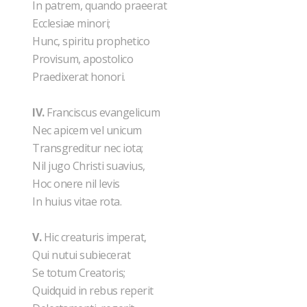
In patrem, quando praeerat
Ecclesiae minori;
Hunc, spiritu prophetico
Provisum, apostolico
Praedixerat honori.
IV.
Franciscus evangelicum
Nec apicem vel unicum
Transgreditur nec iota;
Nil jugo Christi suavius,
Hoc onere nil levis
In huius vitae rota.
V.
Hic creaturis imperat,
Qui nutui subiecerat
Se totum Creatoris;
Quidquid in rebus reperit