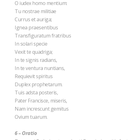
O iudex homo mentium:
Tu nostrae militiae
Currus et auriga;
Ignea praesentibus
Transfiguratum fratribus
In solari specie
Vexit te quadriga;
In te signis radians,
In te ventura nuntians,
Requievit spiritus
Duplex prophetarum.
Tuis adsta posteris,
Pater Francisce, miseris,
Nam increscunt gemitus
Ovium tuarum.
6 – Oratio