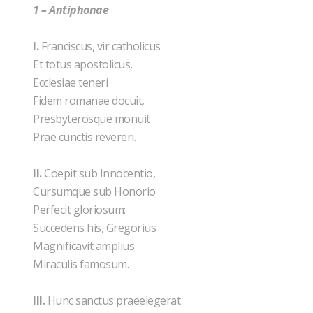
1 – Antiphonae
I.
Franciscus, vir catholicus
Et totus apostolicus,
Ecclesiae teneri
Fidem romanae docuit,
Presbyterosque monuit
Prae cunctis revereri.
II.
Coepit sub Innocentio,
Cursumque sub Honorio
Perfecit gloriosum;
Succedens his, Gregorius
Magnificavit amplius
Miraculis famosum.
III.
Hunc sanctus praeelegerat