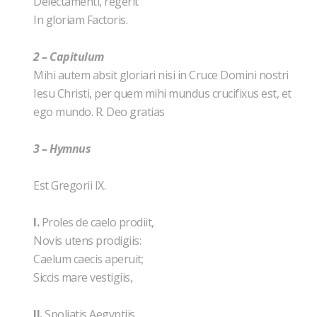
Delectamenti, regerit
In gloriam Factoris.
2 – Capitulum
Mihi autem absit gloriari nisi in Cruce Domini nostri
Iesu Christi, per quem mihi mundus crucifixus est, et
ego mundo. R. Deo gratias
3 – Hymnus
Est Gregorii IX.
I.
Proles de caelo prodiit,
Novis utens prodigiis:
Caelum caecis aperuit;
Siccis mare vestigiis,
II.
Spoliatis Aegyptiis,