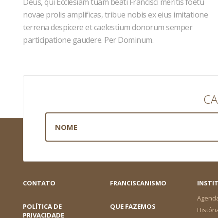
Deus, qui Ecclesiam tuam beati Francisci meritis foetu
novae prolis amplificas, tribue nobis ex eius imitatione
terrena despicere et caelestium donorum semper
participatione gaudere. Per Dominum.
CA
CONTATO
FRANCISCANISMO
INSTI
Agend
POLÍTICA DE
QUE FAZEMOS
Históri
PRIVACIDADE