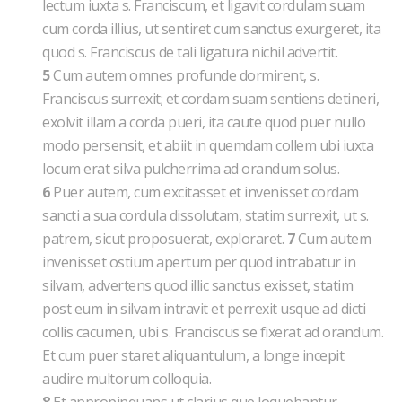
lectum iuxta s. Franciscum, et ligavit cordulam suam
cum corda illius, ut sentiret cum sanctus exurgeret, ita
quod s. Franciscus de tali ligatura nichil advertit.
5
Cum autem omnes profunde dormirent, s.
Franciscus surrexit; et cordam suam sentiens detineri,
exolvit illam a corda pueri, ita caute quod puer nullo
modo persensit, et abiit in quemdam collem ubi iuxta
locum erat silva pulcherrima ad orandum solus.
6
Puer autem, cum excitasset et invenisset cordam
sancti a sua cordula dissolutam, statim surrexit, ut s.
patrem, sicut proposuerat, exploraret.
7
Cum autem
invenisset ostium apertum per quod intrabatur in
silvam, advertens quod illic sanctus exisset, statim
post eum in silvam intravit et perrexit usque ad dicti
collis cacumen, ubi s. Franciscus se fixerat ad orandum.
Et cum puer staret aliquantulum, a longe incepit
audire multorum colloquia.