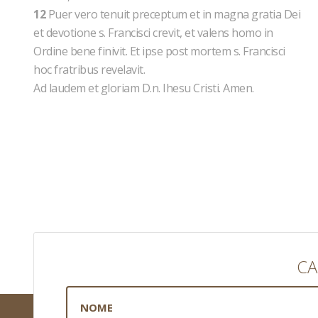
12
Puer vero tenuit preceptum et in magna gratia Dei
et devotione s. Francisci crevit, et valens homo in
Ordine bene finivit. Et ipse post mortem s. Francisci
hoc fratribus revelavit.
Ad laudem et gloriam D.n. Ihesu Cristi. Amen.
CA