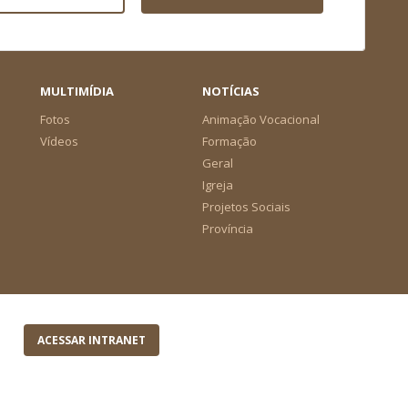
MULTIMÍDIA
NOTÍCIAS
Fotos
Animação Vocacional
Vídeos
Formação
Geral
Igreja
Projetos Sociais
Província
ACESSAR INTRANET