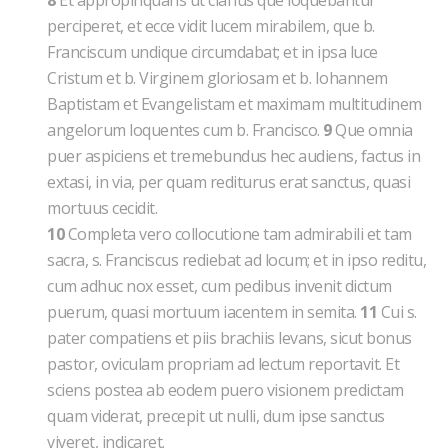
8
Et appropinquans ut clarius que loquebantur
perciperet, et ecce vidit lucem mirabilem, que b.
Franciscum undique circumdabat; et in ipsa luce
Cristum et b. Virginem gloriosam et b. Iohannem
Baptistam et Evangelistam et maximam multitudinem
angelorum loquentes cum b. Francisco.
9
Que omnia
puer aspiciens et tremebundus hec audiens, factus in
extasi, in via, per quam rediturus erat sanctus, quasi
mortuus cecidit.
10
Completa vero collocutione tam admirabili et tam
sacra, s. Franciscus rediebat ad locum; et in ipso reditu,
cum adhuc nox esset, cum pedibus invenit dictum
puerum, quasi mortuum iacentem in semita.
11
Cui s.
pater compatiens et piis brachiis levans, sicut bonus
pastor, oviculam propriam ad lectum reportavit. Et
sciens postea ab eodem puero visionem predictam
quam viderat, precepit ut nulli, dum ipse sanctus
viveret, indicaret.