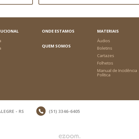
TUCIONAL
ONDE ESTAMOS
MATERIAIS
a
Áudios
QUEM SOMOS
a
Boletins
Cartazes
Folhetos
Manual de Incidência
Política
LEGRE - RS
(51) 3346-6405