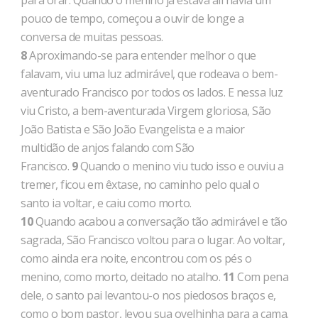
para orar. Quando o menino já estava ali havia um
pouco de tempo, começou a ouvir de longe a
conversa de muitas pessoas.
8
Aproximando-se para entender melhor o que
falavam, viu uma luz admirável, que rodeava o bem-
aventurado Francisco por todos os lados. E nessa luz
viu Cristo, a bem-aventurada Virgem gloriosa, São
João Batista e São João Evangelista e a maior
multidão de anjos falando com São
Francisco.
9
Quando o menino viu tudo isso e ouviu a
tremer, ficou em êxtase, no caminho pelo qual o
santo ia voltar, e caiu como morto.
10
Quando acabou a conversação tão admirável e tão
sagrada, São Francisco voltou para o lugar. Ao voltar,
como ainda era noite, encontrou com os pés o
menino, como morto, deitado no atalho.
11
Com pena
dele, o santo pai levantou-o nos piedosos braços e,
como o bom pastor, levou sua ovelhinha para a cama.