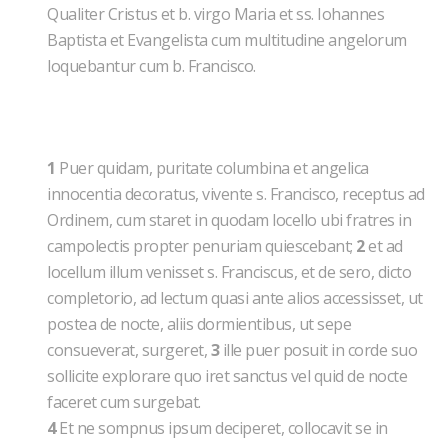
Qualiter Cristus et b. virgo Maria et ss. Iohannes
Baptista et Evangelista cum multitudine angelorum
loquebantur cum b. Francisco.
1
Puer quidam, puritate columbina et angelica
innocentia decoratus, vivente s. Francisco, receptus ad
Ordinem, cum staret in quodam locello ubi fratres in
campolectis propter penuriam quiescebant;
2
et ad
locellum illum venisset s. Franciscus, et de sero, dicto
completorio, ad lectum quasi ante alios accessisset, ut
postea de nocte, aliis dormientibus, ut sepe
consueverat, surgeret,
3
ille puer posuit in corde suo
sollicite explorare quo iret sanctus vel quid de nocte
faceret cum surgebat.
4
Et ne sompnus ipsum deciperet, collocavit se in