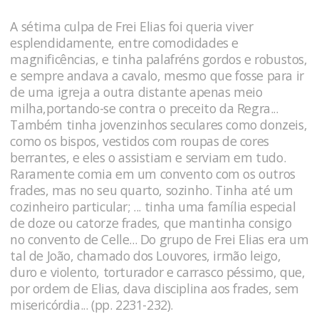
A sétima culpa de Frei Elias foi queria viver
esplendidamente, entre comodidades e
magnificências, e tinha palafréns gordos e robustos,
e sempre andava a cavalo, mesmo que fosse para ir
de uma igreja a outra distante apenas meio
milha,portando-se contra o preceito da Regra...
Também tinha jovenzinhos seculares como donzeis,
como os bispos, vestidos com roupas de cores
berrantes, e eles o assistiam e serviam em tudo.
Raramente comia em um convento com os outros
frades, mas no seu quarto, sozinho. Tinha até um
cozinheiro particular; ... tinha uma família especial
de doze ou catorze frades, que mantinha consigo
no convento de Celle... Do grupo de Frei Elias era um
tal de João, chamado dos Louvores, irmão leigo,
duro e violento, torturador e carrasco péssimo, que,
por ordem de Elias, dava disciplina aos frades, sem
misericórdia... (pp. 2231-232).