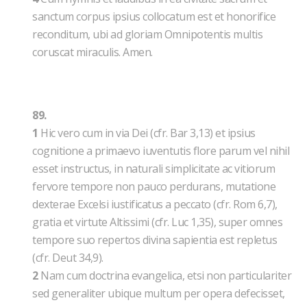
sanctum corpus ipsius collocatum est et honorifice
reconditum, ubi ad gloriam Omnipotentis multis
coruscat miraculis. Amen.
89.
1
Hic vero cum in via Dei (cfr. Bar 3,13) et ipsius
cognitione a primaevo iuventutis flore parum vel nihil
esset instructus, in naturali simplicitate ac vitiorum
fervore tempore non pauco perdurans, mutatione
dexterae Excelsi iustificatus a peccato (cfr. Rom 6,7),
gratia et virtute Altissimi (cfr. Luc 1,35), super omnes
tempore suo repertos divina sapientia est repletus
(cfr. Deut 34,9).
2
Nam cum doctrina evangelica, etsi non particulariter
sed generaliter ubique multum per opera defecisset,