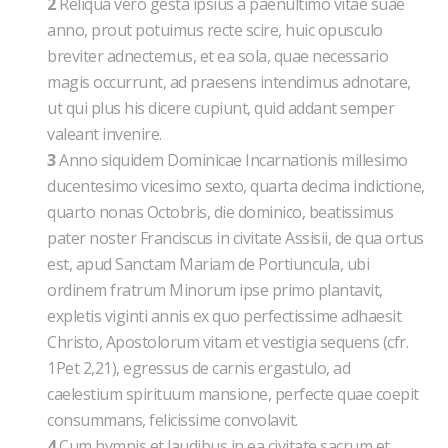
2
Reliqua vero gesta ipsius a paenultimo vitae suae
anno, prout potuimus recte scire, huic opusculo
breviter adnectemus, et ea sola, quae necessario
magis occurrunt, ad praesens intendimus adnotare,
ut qui plus his dicere cupiunt, quid addant semper
valeant invenire.
3
Anno siquidem Dominicae Incarnationis millesimo
ducentesimo vicesimo sexto, quarta decima indictione,
quarto nonas Octobris, die dominico, beatissimus
pater noster Franciscus in civitate Assisii, de qua ortus
est, apud Sanctam Mariam de Portiuncula, ubi
ordinem fratrum Minorum ipse primo plantavit,
expletis viginti annis ex quo perfectissime adhaesit
Christo, Apostolorum vitam et vestigia sequens (cfr.
1Pet 2,21), egressus de carnis ergastulo, ad
caelestium spirituum mansione, perfecte quae coepit
consummans, felicissime convolavit.
4
Cum hymnis et laudibus in ea civitate sacrum et