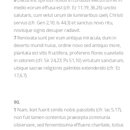
6
Datus est spiritus novus in cordibus electorum et in
medio eorum effusa est (cfr. Ez 11,19; 36,26) unctio
salutaris, cum velut unum de luminaribus caeli, Christi
servus (cfr. Gen 2,10; Is 44,3) et sanctus novo ritu,
novisque signis desuper radiavit.
7
Renovata sunt per eum antiqua miracula, dum in
deserto mundi huius, ordine novo sed antiquo more,
plantata est vitis fructifera, proferens flores suavitatis
in odorem (cfr. Sir 24,23; Ps 51,10) virtutum sanctarum,
ubique sacrae religionis palmites extendendo (cfr. Ez
17,6.7).
90.
1
Nam, licet fuerit similis nobis passibilis (cfr. Iac 5,17),
non fuit tamen contentus praecepta communia
observare, sed ferventissima effluens charitate, totius