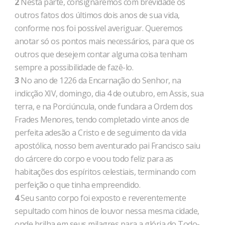
2
Nesta parte, consignaremos com brevidade os
outros fatos dos últimos dois anos de sua vida,
conforme nos foi possível averiguar. Queremos
anotar só os pontos mais necessários, para que os
outros que desejem contar alguma coisa tenham
sempre a possibilidade de fazê-lo.
3
No ano de 1226 da Encarnação do Senhor, na
indicção XIV, domingo, dia 4 de outubro, em Assis, sua
terra, e na Porciúncula, onde fundara a Ordem dos
Frades Menores, tendo completado vinte anos de
perfeita adesão a Cristo e de seguimento da vida
apostólica, nosso bem aventurado pai Francisco saiu
do cárcere do corpo e voou todo feliz para as
habitações dos espíritos celestiais, terminando com
perfeição o que tinha empreendido.
4
Seu santo corpo foi exposto e reverentemente
sepultado com hinos de louvor nessa mesma cidade,
onde brilha em seus milagres para a glória do Todo-