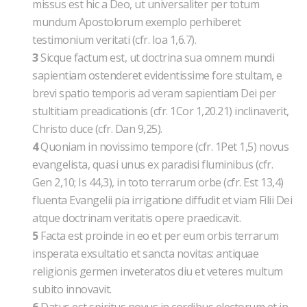
missus est hic a Deo, ut universaliter per totum
mundum Apostolorum exemplo perhiberet
testimonium veritati (cfr. Ioa 1,6.7).
3
Sicque factum est, ut doctrina sua omnem mundi
sapientiam ostenderet evidentissime fore stultam, e
brevi spatio temporis ad veram sapientiam Dei per
stultitiam preadicationis (cfr. 1Cor 1,20.21) inclinaverit,
Christo duce (cfr. Dan 9,25).
4
Quoniam in novissimo tempore (cfr. 1Pet 1,5) novus
evangelista, quasi unus ex paradisi fluminibus (cfr.
Gen 2,10; Is 44,3), in toto terrarum orbe (cfr. Est 13,4)
fluenta Evangelii pia irrigatione diffudit et viam Filii Dei
atque doctrinam veritatis opere praedicavit.
5
Facta est proinde in eo et per eum orbis terrarum
insperata exsultatio et sancta novitas: antiquae
religionis germen inveteratos diu et veteres multum
subito innovavit.