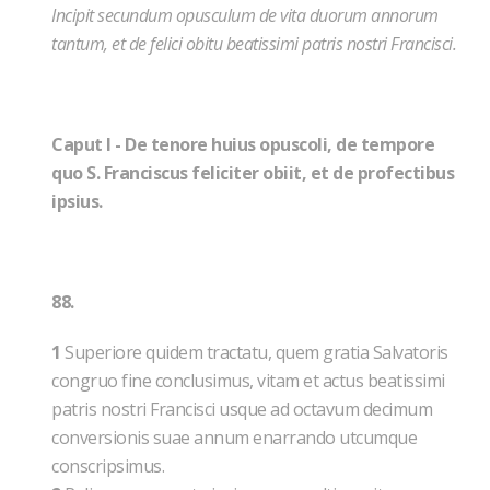
Incipit secundum opusculum de vita duorum annorum
tantum, et de felici obitu beatissimi patris nostri Francisci.
Caput I - De tenore huius opuscoli, de tempore
quo S. Franciscus feliciter obiit, et de profectibus
ipsius.
88.
1
Superiore quidem tractatu, quem gratia Salvatoris
congruo fine conclusimus, vitam et actus beatissimi
patris nostri Francisci usque ad octavum decimum
conversionis suae annum enarrando utcumque
conscripsimus.