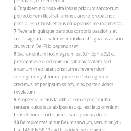
postulant, consequentur.
6
Et quidem gloriosa vita ipsius priorum sanctorum
perfectionem illustrat lumine clariore: probat hoc
passio Iesu Christi et eius crux plenissime manifestat.
7
Revera in quinque partibus corporis passionis et
crucis signaculo pater venerabilis est signatus ac si in
cruce cum Dei Filio pependisset.
8
Sacramentum hoc magnum est (cfr. Eph 5,32) et
prerogativae dilectionis indicat maiestatem; sed
arcanum in eo latet consilium et reverendum
contegitur mysterium, quod soli Deo cognitum
credimus, et per ipsum sanctum ex parte cuidam
revelatum.
9
Propterea in eius laudibus non expedit multa
tentare, cuius laus ab Ipso est, qui est laus omnium,
fons et honor fortissimus, dans praemia lucis.
10
Benedicentes igitur Deum sanctum, verum et (cfr.
Luc 14,53; Is 58,13), ad historiam recurramus.