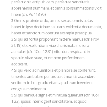
perfectionis arripuit viam, perfectae sanctitatis
apprehendit summam, et omnis consummationis vidit
finem (cfr. Ps 118,96).
2
Omnis proinde ordo, omnis sexus, omnis aetas
habet in ipso doctrinae salutaris evidentia documenta,
habet et sanctorum operum exempla praecipua.
3
Si qui ad fortia proponunt mittere manus (cfr. Prov
31,19) et excellentioris viae charismata meliora
aemulari (cfr. 1Cor 12,31) nituntur, respiciant in
speculo vitae suae, et omnem perfectionem
addiscent.
4
Si qui vero ad humiliora et planiora se conferunt,
timentes ambulare per ardua et montis ascendere
verticem: in hoc gradu etiam apud eum invenient
congrua monimenta.
5
Si qui denique signa et miracula quaerunt (cfr. 1Cor
1,22), ipsius interrogent sanctitatem, et quod