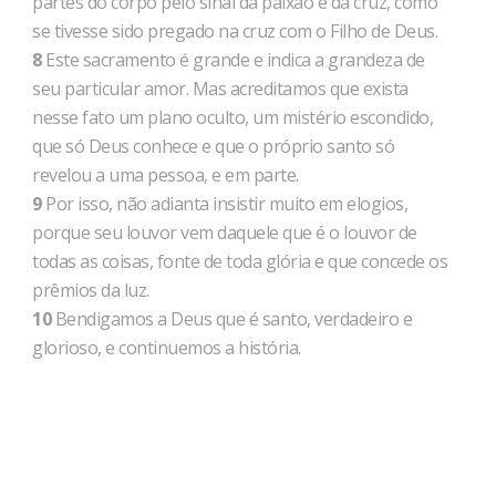
partes do corpo pelo sinal da paixão e da cruz, como
se tivesse sido pregado na cruz com o Filho de Deus.
8
Este sacramento é grande e indica a grandeza de
seu particular amor. Mas acreditamos que exista
nesse fato um plano oculto, um mistério escondido,
que só Deus conhece e que o próprio santo só
revelou a uma pessoa, e em parte.
9
Por isso, não adianta insistir muito em elogios,
porque seu louvor vem daquele que é o louvor de
todas as coisas, fonte de toda glória e que concede os
prêmios da luz.
10
Bendigamos a Deus que é santo, verdadeiro e
glorioso, e continuemos a história.