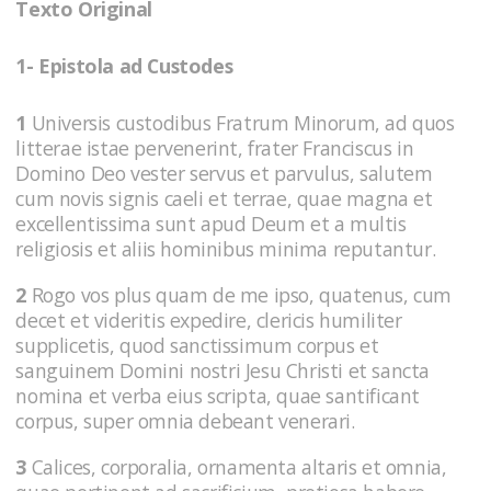
Texto Original
1- Epistola ad Custodes
1
Universis custodibus Fratrum Minorum, ad quos
litterae istae pervenerint, frater Franciscus in
Domino Deo vester servus et parvulus, salutem
cum novis signis caeli et terrae, quae magna et
excellentissima sunt apud Deum et a multis
religiosis et aliis hominibus minima reputantur.
2
Rogo vos plus quam de me ipso, quatenus, cum
decet et videritis expedire, clericis humiliter
supplicetis, quod sanctissimum corpus et
sanguinem Domini nostri Jesu Christi et sancta
nomina et verba eius scripta, quae santificant
corpus, super omnia debeant venerari.
3
Calices, corporalia, ornamenta altaris et omnia,