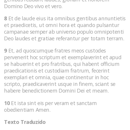
Domino Deo vivo et vero.
8
Et de laude eius ita omnibus gentibus annuntietis
et praedicetis, ut omni hora et quando pulsantur
campanae semper ab universo populo omnipotenti
Deo laudes et gratiae referantur per totam terram.
9
Et, ad quoscumque fratres meos custodes
pervenerit hoc scriptum et exemplaverint et apud
se habuerint et pro fratribus, qui habent officium
praedicationis et custodiam fratrum, fecerint
exemplari et omnia, quae continentur in hoc
scripto, praedicaverint usque in finem, sciant se
habere benedictionem Domini Dei et meam.
10
Et ista sint eis per veram et sanctam
obedientiam Amen.
Texto Traduzido