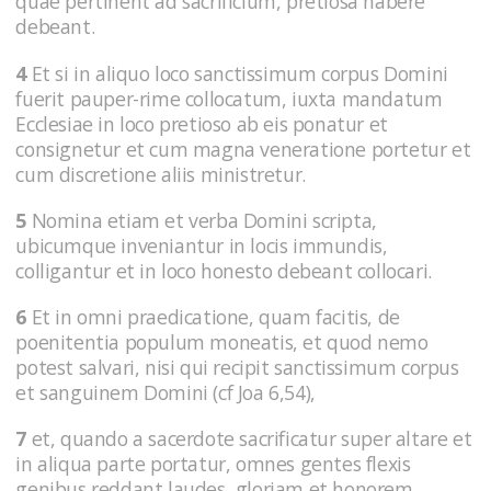
quae pertinent ad sacrificium, pretiosa habere
debeant.
4
Et si in aliquo loco sanctissimum corpus Domini
fuerit pauper-rime collocatum, iuxta mandatum
Ecclesiae in loco pretioso ab eis ponatur et
consignetur et cum magna veneratione portetur et
cum discretione aliis ministretur.
5
Nomina etiam et verba Domini scripta,
ubicumque inveniantur in locis immundis,
colligantur et in loco honesto debeant collocari.
6
Et in omni praedicatione, quam facitis, de
poenitentia populum moneatis, et quod nemo
potest salvari, nisi qui recipit sanctissimum corpus
et sanguinem Domini (cf Joa 6,54),
7
et, quando a sacerdote sacrificatur super altare et
in aliqua parte portatur, omnes gentes flexis
genibus reddant laudes, gloriam et honorem