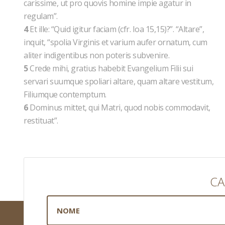
carissime, ut pro quovis homine impie agatur in
regulam”.
4
Et ille: “Quid igitur faciam (cfr. Ioa 15,15)?”. “Altare”,
inquit, “spolia Virginis et varium aufer ornatum, cum
aliter indigentibus non poteris subvenire.
5
Crede mihi, gratius habebit Evangelium Filii sui
servari suumque spoliari altare, quam altare vestitum,
Filiumque contemptum.
6
Dominus mittet, qui Matri, quod nobis commodavit,
restituat”.
CA