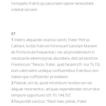
Increpatio fratris qui pecuniam specie necessitatis
volebat servare.
67
1
Videns aliquando vicarius sancti, frater Petrus
Cathani, turbis fratrum forensium Sanctam Mariam
de Portiuncula frequentari, nec ad providendum in
necessariis eleemosynas abundare, dixit ad sanctum
Franciscum: “Nescio, frater, quid faciam (cfr. Ioa 15,15),
dum catervatim undique confluentibus fratribus non
habeo quo sufficienter provideam.
2
Placeat, oro te, quod intrantium novitiorum res
aliquae reserventur, ad quas expendendas recurratur
tempore opportuno (cfr. Ps 144,15)”.
3
Respondit sanctus: “Absit haec pietas, frater