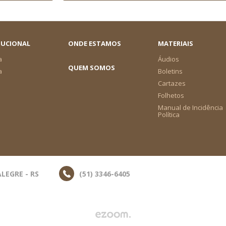
TUCIONAL
ONDE ESTAMOS
MATERIAIS
a
Áudios
QUEM SOMOS
a
Boletins
Cartazes
Folhetos
Manual de Incidência
Política
LEGRE - RS
(51) 3346-6405