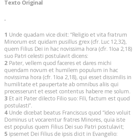
Texto Original
.
1
Unde quadam vice dixit: “Religio et vita fratrum
Minorum est quidam pusillus grex (cfr. Luc 12,32),
quem Filius Dei in hac novissima hora (cfr. 1Ioa 2,18)
suo Patri celesti postulavit dicens:
2
Pater, vellem quod faceres et dares michi
quendam novum et humilem populum in hac
novissima hora (cfr. 1Ioa 2,18), qui esset dissimilis in
humilitate et paupertate ab omnibus aliis qui
precesserunt et esset contentus habere me solum.
3
Et ait Pater dilecto Filio suo: Fili, factum est quod
postulasti”.
4
Unde dicebat beatus Franciscus quod “ideo voluit
Dominus ut vocarentur fratres Minores, quia iste
est populus quem Filius Dei suo Patri postulavit;
5
ipsemet Dei Filius de ipsis dicit in Evangelio: