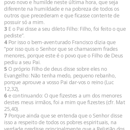
povo novo e humilde neste última hora, que seja
diferente na humildade e na pobreza de todos os
outros que precederam e que ficasse contente de
possuir só a mim.
3
E o Pai disse a seu dileto Filho: Filho, foi feito o que
pediste”.
4
Por isso o bem-aventurado Francisco dizia que
“por isso quis o Senhor que se chamassem frades
menores, porque este é o povo que o Filho de Deus
pediu a seu Pai.
5
O próprio Filho de deus disse sobre eles no
Evangelho: Não tenha medo, pequeno rebanho,
porque aprouve a vosso Pai dar-vos o reino (Luc
12,32),
6
e continuando: O que fizestes a um dos menores
destes meus irmãos, foi a mim que fizestes (cfr. Mat
25,40).
7
Porque ainda que se entenda que o Senhor disse
isso a respeito de todos os pobres espirituais, na
verdade predisse principalmente que a Religião dos