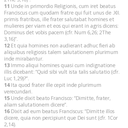
11
Unde in primordio Religionis, cum iret beatus
Franciscus cum quodam fratre qui fuit unus de .XII.
primis fratribus, ille frater salutabat homines et
mulieres per viam et eos qui erant in agris dicens:
Dominus det vobis pacem (cfr. Num 6,26; 2The
3,16)”.
12
Et quia homines non audierant adhuc fieri ab
aliquibus religiosis talem salutationem plurimum
inde mirabantur.
13
Immo aliqui homines quasi cum indignatione
illis dicebant: “Quid sibi vult ista talis salutatio (cfr.
Luc 1,29)?”.
14
Ita quod frater ille cepit inde plurimum
verecundari.
15
Unde dixit beato Francisco: “Dimitte, frater,
aliam salutationem dicere”.
16
Dixit ad eum beatus Franciscus: “Dimitte illos
dicere, quia non percipiunt que Dei sunt (cfr. 1Cor
2,14).