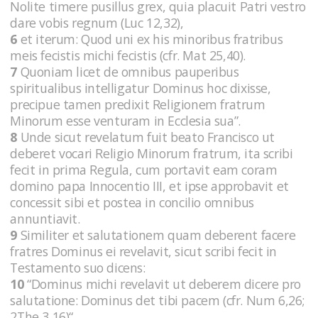
Nolite timere pusillus grex, quia placuit Patri vestro
dare vobis regnum (Luc 12,32),
6
et iterum: Quod uni ex his minoribus fratribus
meis fecistis michi fecistis (cfr. Mat 25,40).
7
Quoniam licet de omnibus pauperibus
spiritualibus intelligatur Dominus hoc dixisse,
precipue tamen predixit Religionem fratrum
Minorum esse venturam in Ecclesia sua”.
8
Unde sicut revelatum fuit beato Francisco ut
deberet vocari Religio Minorum fratrum, ita scribi
fecit in prima Regula, cum portavit eam coram
domino papa Innocentio III, et ipse approbavit et
concessit sibi et postea in concilio omnibus
annuntiavit.
9
Similiter et salutationem quam deberent facere
fratres Dominus ei revelavit, sicut scribi fecit in
Testamento suo dicens:
10
“Dominus michi revelavit ut deberem dicere pro
salutatione: Dominus det tibi pacem (cfr. Num 6,26;
2The 3,16)“.