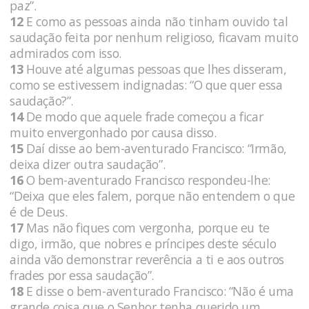
paz”.
12
E como as pessoas ainda não tinham ouvido tal
saudação feita por nenhum religioso, ficavam muito
admirados com isso.
13
Houve até algumas pessoas que lhes disseram,
como se estivessem indignadas: “O que quer essa
saudação?”.
14
De modo que aquele frade começou a ficar
muito envergonhado por causa disso.
15
Daí disse ao bem-aventurado Francisco: “Irmão,
deixa dizer outra saudação”.
16
O bem-aventurado Francisco respondeu-lhe:
“Deixa que eles falem, porque não entendem o que
é de Deus.
17
Mas não fiques com vergonha, porque eu te
digo, irmão, que nobres e príncipes deste século
ainda vão demonstrar reverência a ti e aos outros
frades por essa saudação”.
18
E disse o bem-aventurado Francisco: “Não é uma
grande coisa que o Senhor tenha querido um