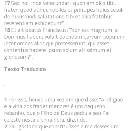
17
Sed noli inde verecundari, quoniam dico tibi,
frater, quod adhuc nobiles et principes huius seculi
de huiusmodi salutatione tibi et aliis fratribus
reverentiam exhibebunt”.
18
Et ait beatus Franciscus: “Non est magnum, si
Dominus habere voluit quendam parvum populum
inter omnes alios qui precesserunt, qui esset
contentus habere ipsum solum altissimum et
gloriosum?”.
Texto Traduzido
.
1
Por isso, houve uma vez em que disse: “A religião
e a vida dos frades menores é um pequeno
rebanho, que o Filho de Deus pediu a seu Pai
celeste nesta última hora, dizendo:
2
Pai, gostaria que constituísses e me desses um