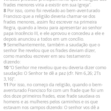
frades menores viria a existir em sua Igreja”.
8
Por isso, como foi revelado ao bem-aventurado
Francisco que a religião deveria chamar-se dos
frades menores, assim fez escrever na primeira
Regra, quando a levou para apresentar ao senhor
papa Inocêncio III, e ele aprovou e concedeu a ele e
depois anunciou a todos em um concílio.
9
Semelhantemente, também a saudação que o
senhor lhe revelou que os frades deviam dizer,
como mandou escrever em seu testamento
dizendo:
10
“O Senhor me revelou que eu deveria dizer como
saudação: O Senhor te dê a paz (cfr. Nm 6,26; 2Ts
3,16)“.
11
Por isso, no começo da religião, quando o bem-
aventurado Francisco foi com um frade que foi um
dos doze primeiros frades, esse frade saudava os
homens e as mulheres pelos caminhos e os que
estavam nos campos dizendo: O senhor vos dê a