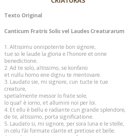
CRIATURAS
Texto Original
Canticum Fratris Solis vel Laudes Creaturarum
1. Altissimu onnipotente bon signore,
tue so le laude la gloria e l'honore et onne
benedictione.
2. Ad te solo, altissimo, se konfano
et nullu homo ene dignu te mentovare.
3. Laudato sie, mi signore, cun tucte le tue
creature,
spetialmente messor lo frate sole,
lo qual' è iorno, et allumini noi per loi.
4. Et ellu è bellu e radiante cun grande splendore,
de te, altissimo, porta significatione.
5. Laudato si, mi signore, per sora luna e le stelle,
in celu l'ài formate clarite et pretiose et belle.