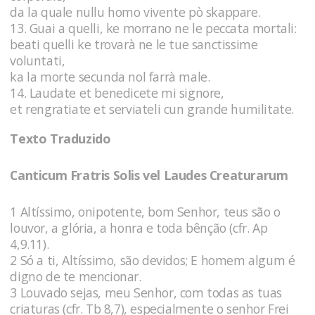
da la quale nullu homo vivente pò skappare.
13. Guai a quelli, ke morrano ne le peccata mortali:
beati quelli ke trovarà ne le tue sanctissime
voluntati,
ka la morte secunda nol farrà male.
14. Laudate et benedicete mi signore,
et rengratiate et serviateli cun grande humilitate.
Texto Traduzido
Canticum Fratris Solis vel Laudes Creaturarum
1 Altíssimo, onipotente, bom Senhor, teus são o
louvor, a glória, a honra e toda bênção (cfr. Ap
4,9.11).
2 Só a ti, Altíssimo, são devidos; E homem algum é
digno de te mencionar.
3 Louvado sejas, meu Senhor, com todas as tuas
criaturas (cfr. Tb 8,7), especialmente o senhor Frei