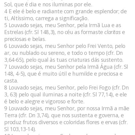
Sol, que é dia e nos iluminas por ele.
4 E ele é belo e radiante com grande esplendor; de
ti, Altíssimo, carrega a significação.
5 Louvado sejas, meu Senhor, pela Irmã Lua e as
Estrelas (cfr. Sl 148,3), no céu as formaste
claritas
e
preciosas e belas.
6 Louvado sejas, meu Senhor pelo Frei Vento, pelo
ar, ou nublado ou sereno, e todo o tempo (cfr. Dn
3,64-65), pelo qual às tuas criaturas dás sustento.
7 Louvado sejas, meu Senhor pela Irmã Água (cfr. Sl
148, 4-5), que é muito útil e humilde e preciosa e
casta.
8 Louvado sejas, meu Senhor, pelo Frei Fogo (cfr. Dn
3, 63) pelo qual iluminas a noite (cfr. Sl 77,14), e ele
é belo e alegre e vigoroso e forte.
9 Louvado sejas, meu Senhor, por nossa Irmã a mãe
Terra (cfr. Dn 3,74), que nos sustenta e governa, e
produz frutos diversos e coloridas flores e ervas (cfr.
Sl 103,13-14).