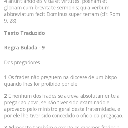
4
anuntiando eis vitia et virtutes, poenam et
gloriam cum brevitate sermonis; quia verbum
abbreviatum fecit Dominus super terram (cfr. Rom
9, 28).
Texto Traduzido
Regra Bulada - 9
Dos pregadores
1
Os frades não preguem na diocese de um bispo
quando lhes for proibido por ele.
2
E nenhum dos frades se atreva absolutamente a
pregar ao povo, se não tiver sido examinado e
aprovado pelo ministro geral desta fraternidade, e
por ele lhe tiver sido concedido o ofício da pregação.
3
Admoesto também e exorto os mesmos frades a