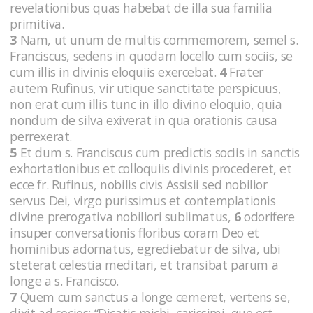
revelationibus quas habebat de illa sua familia
primitiva.
3
Nam, ut unum de multis commemorem, semel s.
Franciscus, sedens in quodam locello cum sociis, se
cum illis in divinis eloquiis exercebat.
4
Frater
autem Rufinus, vir utique sanctitate perspicuus,
non erat cum illis tunc in illo divino eloquio, quia
nondum de silva exiverat in qua orationis causa
perrexerat.
5
Et dum s. Franciscus cum predictis sociis in sanctis
exhortationibus et colloquiis divinis procederet, et
ecce fr. Rufinus, nobilis civis Assisii sed nobilior
servus Dei, virgo purissimus et contemplationis
divine prerogativa nobiliori sublimatus,
6
odorifere
insuper conversationis floribus coram Deo et
hominibus adornatus, egrediebatur de silva, ubi
steterat celestia meditari, et transibat parum a
longe a s. Francisco.
7
Quem cum sanctus a longe cerneret, vertens se,
dixit ad socios: “Dicatis michi, carissimi, que est