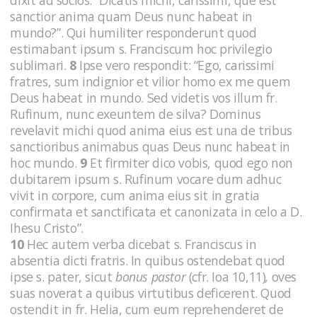
sanctior anima quam Deus nunc habeat in
mundo?”. Qui humiliter responderunt quod
estimabant ipsum s. Franciscum hoc privilegio
sublimari.
8
Ipse vero respondit: “Ego, carissimi
fratres, sum indignior et vilior homo ex me quem
Deus habeat in mundo. Sed videtis vos illum fr.
Rufinum, nunc exeuntem de silva? Dominus
revelavit michi quod anima eius est una de tribus
sanctioribus animabus quas Deus nunc habeat in
hoc mundo.
9
Et firmiter dico vobis, quod ego non
dubitarem ipsum s. Rufinum vocare dum adhuc
vivit in corpore, cum anima eius sit in gratia
confirmata et sanctificata et canonizata in celo a D.
Ihesu Cristo”.
10
Hec autem verba dicebat s. Franciscus in
absentia dicti fratris. In quibus ostendebat quod
ipse s. pater, sicut
bonus pastor
(cfr. Ioa 10,11)
,
oves
suas noverat a quibus virtutibus deficerent. Quod
ostendit in fr. Helia, cum eum reprehenderet de