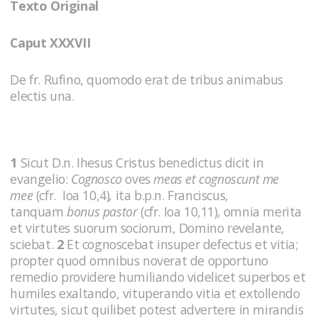
Texto Original
Caput XXXVII
De fr. Rufino, quomodo erat de tribus animabus
electis una.
1
Sicut D.n. Ihesus Cristus benedictus dicit in
evangelio:
Cognosco
oves
meas et cognoscunt me
mee
(cfr. Ioa 10,4)
,
ita b.p.n. Franciscus,
tanquam
bonus pastor
(cfr. Ioa 10,11)
,
omnia merita
et virtutes suorum sociorum, Domino revelante,
sciebat.
2
Et cognoscebat insuper defectus et vitia;
propter quod omnibus noverat de opportuno
remedio providere humiliando videlicet superbos et
humiles exaltando, vituperando vitia et extollendo
virtutes, sicut quilibet potest advertere in mirandis