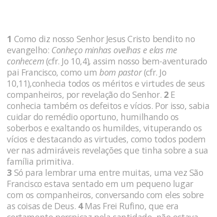
1
Como diz nosso Senhor Jesus Cristo bendito no
evangelho:
Conheço minhas ovelhas e elas me
conhecem
(cfr. Jo 10,4)
,
assim nosso bem-aventurado
pai Francisco, como um
bom pastor
(cfr. Jo
10,11)
,
conhecia todos os méritos e virtudes de seus
companheiros, por revelação do Senhor.
2
E
conhecia também os defeitos e vícios. Por isso, sabia
cuidar do remédio oportuno, humilhando os
soberbos e exaltando os humildes, vituperando os
vícios e destacando as virtudes, como todos podem
ver nas admiráveis revelações que tinha sobre a sua
família primitiva.
3
Só para lembrar uma entre muitas, uma vez São
Francisco estava sentado em um pequeno lugar
com os companheiros, conversando com eles sobre
as coisas de Deus.
4
Mas Frei Rufino, que era
certamente perspicaz pela santidade, não estava