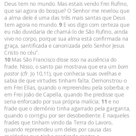
Deus tem no mundo. Mas estais vendo Frei Rufino,
que sai agora do bosque? O Senhor me revelou que
a alma dele é uma das três mais santas que Deus
tem agora no mundo.
9
E vos digo com certeza que
eu não duvidaria de chamá-lo de São Rufino, ainda
vivo no corpo, porque sua alma está confirmada na
graça, santificada e canonizada pelo Senhor Jesus
Cristo no céu”.
10
Mas São Francisco disse isso na ausência do
frade. Nisso, o santo pai mostrava que era um
bom
pastor
(cfr. Jo 10,11)
,
que conhecia suas ovelhas e
sabia de que virtudes tinham falta. Demonstrou-o
em Frei Elias, quando o repreendeu pela soberba; e
em Frei João de Capella, quando lhe predisse que
seria enforcado por sua própria malícia;
11
e no
frade que o demônio tinha agarrado pela garganta,
quando o corrigiu por ser desobediente. E naqueles
frades que tinham vindo da Terra do Lavoro,
quando repreendeu um deles por causa das