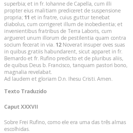
superbia; et in fr. Iohanne de Capella, cum illi
propter eius malitiam prediceret de suspensione
propria;
11
et in fratre, cuius guttur tenebat
diabolus, cum corrigeret illum de inobedientia; et
invenientibus fratribus de Terra Laboris, cum
argueret unum illorum de pestilentia quam contra
socium fecerat in via.
12
Noverat insuper oves suas
in quibus gratiis habundarent, sicut apparet in fr.
Bernardo et fr. Rufino predicto et de pluribus aliis,
de quibus Deus b. Francisco, tanquam pastori bono,
magnalia revelabat.
Ad laudem et gloriam D.n. Ihesu Cristi. Amen.
Texto Traduzido
Caput XXXVII
Sobre Frei Rufino, como ele era uma das três almas
escolhidas.