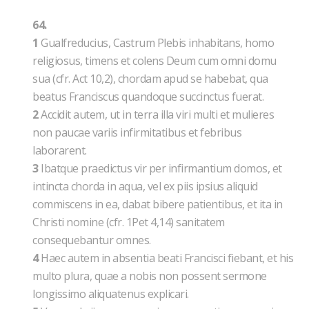
64.
1
Gualfreducius, Castrum Plebis inhabitans, homo
religiosus, timens et colens Deum cum omni domu
sua (cfr. Act 10,2), chordam apud se habebat, qua
beatus Franciscus quandoque succinctus fuerat.
2
Accidit autem, ut in terra illa viri multi et mulieres
non paucae variis infirmitatibus et febribus
laborarent.
3
Ibatque praedictus vir per infirmantium domos, et
intincta chorda in aqua, vel ex piis ipsius aliquid
commiscens in ea, dabat bibere patientibus, et ita in
Christi nomine (cfr. 1Pet 4,14) sanitatem
consequebantur omnes.
4
Haec autem in absentia beati Francisci fiebant, et his
multo plura, quae a nobis non possent sermone
longissimo aliquatenus explicari.