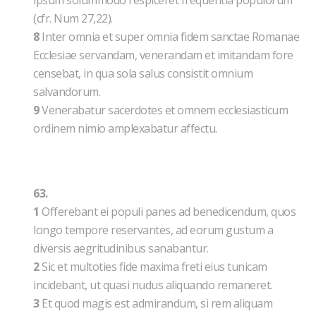
ipsum solummodo respiceret frequentia populorum
(cfr. Num 27,22).
8
Inter omnia et super omnia fidem sanctae Romanae
Ecclesiae servandam, venerandam et imitandam fore
censebat, in qua sola salus consistit omnium
salvandorum.
9
Venerabatur sacerdotes et omnem ecclesiasticum
ordinem nimio amplexabatur affectu.
63.
1
Offerebant ei populi panes ad benedicendum, quos
longo tempore reservantes, ad eorum gustum a
diversis aegritudinibus sanabantur.
2
Sic et multoties fide maxima freti eius tunicam
incidebant, ut quasi nudus aliquando remaneret.
3
Et quod magis est admirandum, si rem aliquam