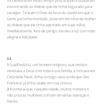
11
Demoraram muito tempo procurando e acabaram
encontrando as rédeas que ele tinha segurado para
cavalgar. Tiraram o freio da boca do cavalo em que o
santo pai tinha montado, puseram em cima da mulher
as rédeas que ele tinha apertado em suas mãos.
Imediatamente, livre de perigo, ela deu à luz com toda
alegria e felicidade.
64.
1
Gualfredúcio, um homem religioso, que temia e
venerava a Deus com toda a sua família, e morava em
Città della Pieve, tinha consigo uma corda que São
Francisco já tinha usado em sua cintura.
2
Acontecia que, naquela cidade, muitos homens e
não poucas mulheres sofriam de várias doenças e
febres.