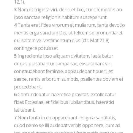
12,1).
3
Nam et triginta viri, clerici et laici, tunc temporis ab
ipso sanctae religionis habitum susceperunt.
4
Tanta erat fides virorum et mulierum, tanta devotio
mentis erga sanctum Dei, ut felicem se pronuntiaret
qui saltem vel vestimentum eius (cfr. Mat 21,8)
contingere potuisset.
5
Ingrediente ipso aliquam civitatem, laetabatur
clerus, pulsabantur campanae, exsultabant viri,
congaudebant feminae, applaudebant pueri, et
saepe, ramis arborum sumptis, psallentes obviam ei
procedebant.
6
Confundebatur haeretica pravitas, extollebatur
fides Ecclesiae, et fidelibus iubilantibus, haeretici
latitabant.
7
Nam tanta in eo apparebant insignia santitatis,
quod nemo se illi audebat verbis opponere, cum ad