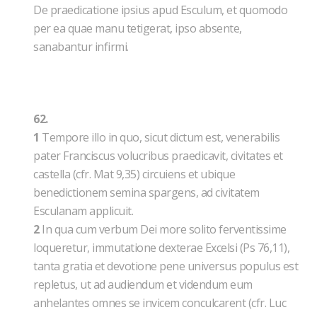
De praedicatione ipsius apud Esculum, et quomodo
per ea quae manu tetigerat, ipso absente,
sanabantur infirmi.
62.
1
Tempore illo in quo, sicut dictum est, venerabilis
pater Franciscus volucribus praedicavit, civitates et
castella (cfr. Mat 9,35) circuiens et ubique
benedictionem semina spargens, ad civitatem
Esculanam applicuit.
2
In qua cum verbum Dei more solito ferventissime
loqueretur, immutatione dexterae Excelsi (Ps 76,11),
tanta gratia et devotione pene universus populus est
repletus, ut ad audiendum et videndum eum
anhelantes omnes se invicem conculcarent (cfr. Luc