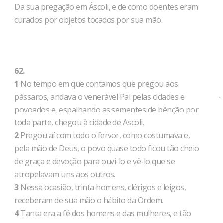
Da sua pregação em Áscoli, e de como doentes eram
curados por objetos tocados por sua mão.
62.
1
No tempo em que contamos que pregou aos
pássaros, andava o venerável Pai pelas cidades e
povoados e, espalhando as sementes de bênção por
toda parte, chegou à cidade de Ascoli.
2
Pregou aí com todo o fervor, como costumava e,
pela mão de Deus, o povo quase todo ficou tão cheio
de graça e devoção para ouvi-lo e vê-lo que se
atropelavam uns aos outros.
3
Nessa ocasião, trinta homens, clérigos e leigos,
receberam de sua mão o hábito da Ordem.
4
Tanta era a fé dos homens e das mulheres, e tão