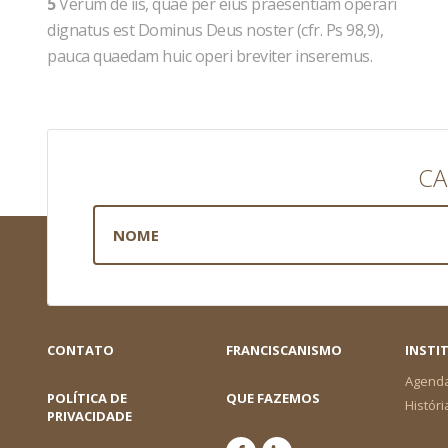
5
Verum de iis, quae per eius praesentiam operari
dignatus est Dominus Deus noster (cfr. Ps 98,9),
pauca quaedam huic operi breviter inseremus.
CA
CONTATO
FRANCISCANISMO
INSTI
Agend
POLÍTICA DE
QUE FAZEMOS
Históri
PRIVACIDADE