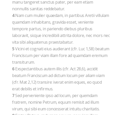
manu tangeret sanctus pater, per eam etiam
nonnullis sanitas reddebatur.
4
Nam cum mulier quaedam, in partibus Aretii villulam
quamdam inhabitans, gravida esset, veniente
tempore partus, in pariendo diebus pluribus
laboravit, sicque incredibili attrita dolore, nec mors nec
vita sibi aliquatenus praestabatur.
5
Vicini et cognati eius audierant (cfr. Luc 1,58) beatum
Franciscum per viam illam fore ad quamdam eremum
transiturum.
6
Exspectantibus autem illis (cfr. Act 28,6), accidit
beatum Franciscum ad dictum locum per aliam viam
(cfr. Mat 2,12) transire: iverat enim eques, eo quod
erat debilis et infirmus.
7
Sed perveniente ipso ad locum, per quemdam
fratrem, nomine Petrum, equum remisit ad illum
virum, qui sibi eum concesserat intuitu charitatis.