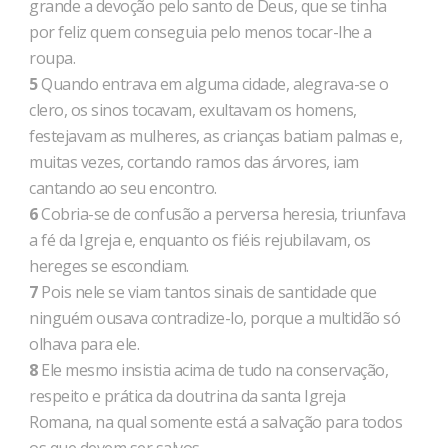
grande a devoção pelo santo de Deus, que se tinha
por feliz quem conseguia pelo menos tocar-lhe a
roupa.
5
Quando entrava em alguma cidade, alegrava-se o
clero, os sinos tocavam, exultavam os homens,
festejavam as mulheres, as crianças batiam palmas e,
muitas vezes, cortando ramos das árvores, iam
cantando ao seu encontro.
6
Cobria-se de confusão a perversa heresia, triunfava
a fé da Igreja e, enquanto os fiéis rejubilavam, os
hereges se escondiam.
7
Pois nele se viam tantos sinais de santidade que
ninguém ousava contradize-lo, porque a multidão só
olhava para ele.
8
Ele mesmo insistia acima de tudo na conservação,
respeito e prática da doutrina da santa Igreja
Romana, na qual somente está a salvação para todos