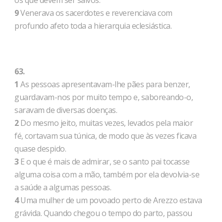
os que devem ser salvos.
9
Venerava os sacerdotes e reverenciava com
profundo afeto toda a hierarquia eclesiástica.
63.
1
As pessoas apresentavam-lhe pães para benzer,
guardavam-nos por muito tempo e, saboreando-o,
saravam de diversas doenças.
2
Do mesmo jeito, muitas vezes, levados pela maior
fé, cortavam sua túnica, de modo que às vezes ficava
quase despido.
3
E o que é mais de admirar, se o santo pai tocasse
alguma coisa com a mão, também por ela devolvia-se
a saúde a algumas pessoas.
4
Uma mulher de um povoado perto de Arezzo estava
grávida. Quando chegou o tempo do parto, passou