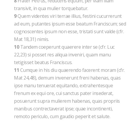
8
Frater Petrus, reducens equum, per viam illam
transivit, in qua mulier torquebatur.
9
Quem videntes viri terrae illius, festini cucurrerunt
ad eum, putantes ipsum esse beatum Franciscum; sed
cognoscentes ipsum non esse, tristati sunt valde (cfr.
Mat 18,31) nimis.
10
Tandem coeperunt quaerere inter se (cfr. Luc
22,23) si posset res aliqua inveniri, quam manu
tetigisset beatus Franciscus.
11
Cumque in his diu quaerendo facerent moram (cfr.
Mat 24,48), demum invenerunt freni habenas, quas
ipse manu tenuerat equitando, extrahentesque
frenum ex equi ore, cui sanctus pater insederat,
posuerunt supra mulierem habenas, quas propriis
manibus contrectaverat ipse; quae incontinenti,
remoto periculo, cum gaudio peperit et salute.