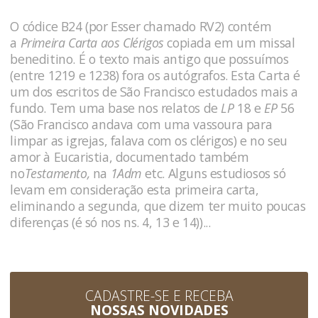
O códice B24 (por Esser chamado RV2) contém
a
Primeira Carta aos Clérigos
copiada em um missal
beneditino. É o texto mais antigo que possuímos
(entre 1219 e 1238) fora os autógrafos. Esta Carta é
um dos escritos de São Francisco estudados mais a
fundo. Tem uma base nos relatos de
LP
18 e
EP
56
(São Francisco andava com uma vassoura para
limpar as igrejas, falava com os clérigos) e no seu
amor à Eucaristia, documentado também
no
Testamento,
na
1Adm
etc. Alguns estudiosos só
levam em consideração esta primeira carta,
eliminando a segunda, que dizem ter muito poucas
diferenças (é só nos ns. 4, 13 e 14))...
CADASTRE-SE E RECEBA
NOSSAS NOVIDADES