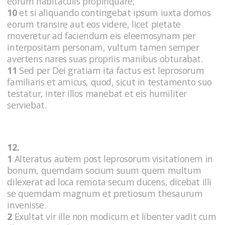
eorum habitaculis propinquare,
10
et si aliquando contingebat ipsum iuxta domos
eorum transire aut eos videre, licet pietate
moveretur ad faciendum eis eleemosynam per
interpositam personam, vultum tamen semper
avertens nares suas propriis manibus obturabat.
11
Sed per Dei gratiam ita factus est leprosorum
familiaris et amicus, quod, sicut in testamento suo
testatur, inter illos manebat et eis humiliter
serviebat.
12.
1
Alteratus autem post leprosorum visitationem in
bonum, quemdam socium suum quem multum
dilexerat ad loca remota secum ducens, dicebat illi
se quemdam magnum et pretiosum thesaurum
invenisse.
2
Exultat vir ille non modicum et libenter vadit cum