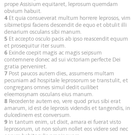
prope Assisium equitaret, leprosum quemdam
obvium habuit.
4
Et quia consueverat multum horrere leprosos, vim
sibimetipsi faciens descendit de equo et obtulit illi
denarium osculans sibi manum.
5
Et accepto osculo pacis ab ipso reascendit equum
et prosequitur iter suum.
6
Exinde coepit magis ac magis seipsum
contemnere donec ad sui victoriam perfecte Dei
gratia perveniret.
7
Post paucos autem dies, assumens multam
pecuniam ad hospitale leprosorum se transtulit, et
congregans omnes simul dedit cuilibet
eleemosynam osculans eius manum.
8
Recedente autem eo, vere quod prius sibi erat
amarum, id est de leprosis videndis et tangendis, in
dulcedinem est conversum.
9
In tantum enim, ut dixit, amara ei fuerat visto
leprosorum, ut non solum nollet eos videre sed nec