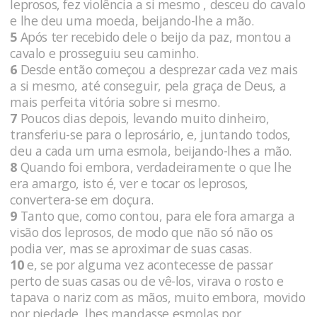
leprosos, fez violência a si mesmo , desceu do cavalo
e lhe deu uma moeda, beijando-lhe a mão.
5
Após ter recebido dele o beijo da paz, montou a
cavalo e prosseguiu seu caminho.
6
Desde então começou a desprezar cada vez mais
a si mesmo, até conseguir, pela graça de Deus, a
mais perfeita vitória sobre si mesmo.
7
Poucos dias depois, levando muito dinheiro,
transferiu-se para o leprosário, e, juntando todos,
deu a cada um uma esmola, beijando-lhes a mão.
8
Quando foi embora, verdadeiramente o que lhe
era amargo, isto é, ver e tocar os leprosos,
convertera-se em doçura.
9
Tanto que, como contou, para ele fora amarga a
visão dos leprosos, de modo que não só não os
podia ver, mas se aproximar de suas casas.
10
e, se por alguma vez acontecesse de passar
perto de suas casas ou de vê-los, virava o rosto e
tapava o nariz com as mãos, muito embora, movido
por piedade, lhes mandasse esmolas por