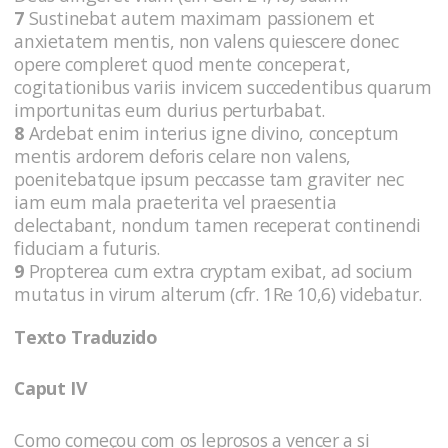
7
Sustinebat autem maximam passionem et
anxietatem mentis, non valens quiescere donec
opere compleret quod mente conceperat,
cogitationibus variis invicem succedentibus quarum
importunitas eum durius perturbabat.
8
Ardebat enim interius igne divino, conceptum
mentis ardorem deforis celare non valens,
poenitebatque ipsum peccasse tam graviter nec
iam eum mala praeterita vel praesentia
delectabant, nondum tamen receperat continendi
fiduciam a futuris.
9
Propterea cum extra cryptam exibat, ad socium
mutatus in virum alterum (cfr. 1Re 10,6) videbatur.
Texto Traduzido
Caput IV
Como começou com os leprosos a vencer a si