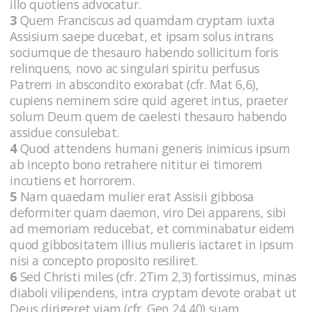
illo quotiens advocatur.
3
Quem Franciscus ad quamdam cryptam iuxta
Assisium saepe ducebat, et ipsam solus intrans
sociumque de thesauro habendo sollicitum foris
relinquens, novo ac singulari spiritu perfusus
Patrem in abscondito exorabat (cfr. Mat 6,6),
cupiens neminem scire quid ageret intus, praeter
solum Deum quem de caelesti thesauro habendo
assidue consulebat.
4
Quod attendens humani generis inimicus ipsum
ab incepto bono retrahere nititur ei timorem
incutiens et horrorem.
5
Nam quaedam mulier erat Assisii gibbosa
deformiter quam daemon, viro Dei apparens, sibi
ad memoriam reducebat, et comminabatur eidem
quod gibbositatem illius mulieris iactaret in ipsum
nisi a concepto proposito resiliret.
6
Sed Christi miles (cfr. 2Tim 2,3) fortissimus, minas
diaboli vilipendens, intra cryptam devote orabat ut
Deus dirigeret viam (cfr. Gen 24,40) suam.