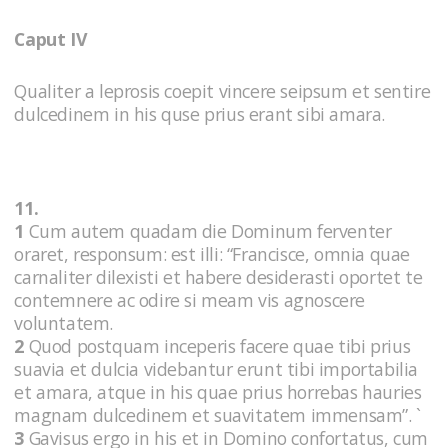
Caput IV
Qualiter a leprosis coepit vincere seipsum et sentire
dulcedinem in his quse prius erant sibi amara.
11.
1
Cum autem quadam die Dominum ferventer
oraret, responsum: est illi: “Francisce, omnia quae
carnaliter dilexisti et habere desiderasti oportet te
contemnere ac odire si meam vis agnoscere
voluntatem.
2
Quod postquam inceperis facere quae tibi prius
suavia et dulcia videbantur erunt tibi importabilia
et amara, atque in his quae prius horrebas hauries
magnam dulcedinem et suavitatem immensam”. `
3
Gavisus ergo in his et in Domino confortatus, cum