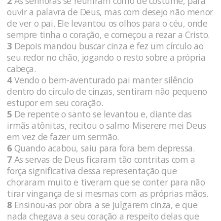
2
As senhoras se reuniram como de costume, para
ouvir a palavra de Deus, mas com desejo não menor
de ver o pai. Ele levantou os olhos para o céu, onde
sempre tinha o coração, e começou a rezar a Cristo.
3
Depois mandou buscar cinza e fez um círculo ao
seu redor no chão, jogando o resto sobre a própria
cabeça.
4
Vendo o bem-aventurado pai manter silêncio
dentro do círculo de cinzas, sentiram não pequeno
estupor em seu coração.
5
De repente o santo se levantou e, diante das
irmãs atônitas, recitou o salmo Miserere mei Deus
em vez de fazer um sermão.
6
Quando acabou, saiu para fora bem depressa.
7
As servas de Deus ficaram tão contritas com a
força significativa dessa representação que
choraram muito e tiveram que se conter para não
tirar vingança de si mesmas com as próprias mãos.
8
Ensinou-as por obra a se julgarem cinza, e que
nada chegava a seu coração a respeito delas que