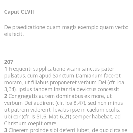
Caput CLVII
De praedicatione quam magis exemplo quam verbo
eis fecit.
207
1
Frequenti supplicatione vicarii sanctus pater
pulsatus, cum apud Sanctum Damianum faceret
moram, ut filiabus proponeret verbum Dei (cfr. Ioa
3,34), ipsius tandem instantia devictus concessit.
2
Congregatis autem dominabus ex more, ut
verbum Dei audirent (cfr. Ioa 8,47), sed non minus
ut patrem viderent, levatis ipse in caelum oculis,
ubi cor (cfr. Is 51,6; Mat 6,21) semper habebat, ad
Christum coepit orare.
3
Cinerem proinde sibi deferri iubet, de quo circa se