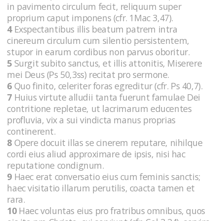
in pavimento circulum fecit, reliquum super
proprium caput imponens (cfr. 1Mac 3,47).
4
Exspectantibus illis beatum patrem intra
cinereum circulum cum silentio persistentem,
stupor in earum cordibus non parvus oboritur.
5
Surgit subito sanctus, et illis attonitis, Miserere
mei Deus (Ps 50,3ss) recitat pro sermone.
6
Quo finito, celeriter foras egreditur (cfr. Ps 40,7).
7
Huius virtute alludii tanta fuerunt famulae Dei
contritione repletae, ut lacrimarum educentes
profluvia, vix a sui vindicta manus proprias
continerent.
8
Opere docuit illas se cinerem reputare, nihilque
cordi eius aliud approximare de ipsis, nisi hac
reputatione condignum.
9
Haec erat conversatio eius cum feminis sanctis;
haec visitatio illarum perutilis, coacta tamen et
rara.
10
Haec voluntas eius pro fratribus omnibus, quos