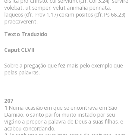
eis ita pro Christo, cui serviunt (cfr. Col 3,24), servire
volebat, ut semper, velut animalia pennata,
laqueos (cfr. Prov 1,17) coram positos (cfr. Ps 68,23)
praecaverent.
Texto Traduzido
Caput CLVII
Sobre a pregação que fez mais pelo exemplo que
pelas palavras.
207
1
Numa ocasião em que se encontrava em São
Damião, o santo pai foi muito instado por seu
vigário a propor a palavra de Deus a suas filhas, e
acabou concordando.