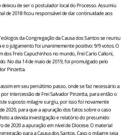
deixou de ser o postulador local do Processo. Assumiu
nal de 2018 ficou responsável de dar continuidade aos
Teólogos da Congregação da Causa dos Santos se reuniu
ta e o julgamento foi unanimemente positivo: 9/9 votos. O
m dos Freis Capuchinhos no mundo, Frei Carlo Calloni,
ado. No dia 14 de maio de 2019, foi promulgado pelo
dor Pinzetta.
 assim em seu penúltimo passo, onde se faz necessário a
 por intercessão de Frei Salvador Pinzetta, para então o
 Este suposto milagre surgiu, por isso foi novamente
 de 2020, para que a apuração dos fatos sobre o caso
 feito a devida investigação e relatório do presumido
o de 2020 a apuração em nível de Diocese. O material
ongregação para a Causa dos Santos. Caso o milagre seja