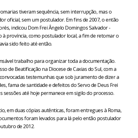
 romarias tiveram sequência, sem interrupção, mas o
or oficial, sem um postulador. Em fins de 2007, o então
Morés, indicou Dom Frei Ângelo Domingos Salvador -
à província, como postulador local, a fim de retomar o
ia sido feito até então.
ansável trabalho para organizar toda a documentação.
esso de Beatificação na Diocese de Caxias do Sul, com a
m convocadas testemunhas que sob juramento de dizer a
des, fama de santidade e defeitos do Servo de Deus Frei
as sessões até hoje permanece em sigilo do processo.
tio, em duas cópias autênticas, foram entregues à Roma,
ocumentos foram levados para lá pelo então postulador
outubro de 2012.