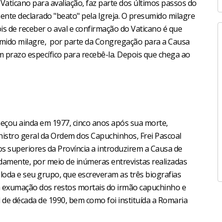
 Vaticano para avaliação, faz parte dos últimos passos do
mente declarado "beato" pela Igreja. O presumido milagre
is de receber o aval e confirmação do Vaticano é que
umido milagre, por parte da Congregação para a Causa
m prazo específico para recebê-la. Depois que chega ao
omeçou ainda em 1977, cinco anos após sua morte,
inistro geral da Ordem dos Capuchinhos, Frei Pascoal
aos superiores da Província a introduzirem a Causa de
pidamente, por meio de inúmeras entrevistas realizadas
Coloda e seu grupo, que escreveram as três biografias
 a exumação dos restos mortais do irmão capuchinho e
l de década de 1990, bem como foi instituída a Romaria