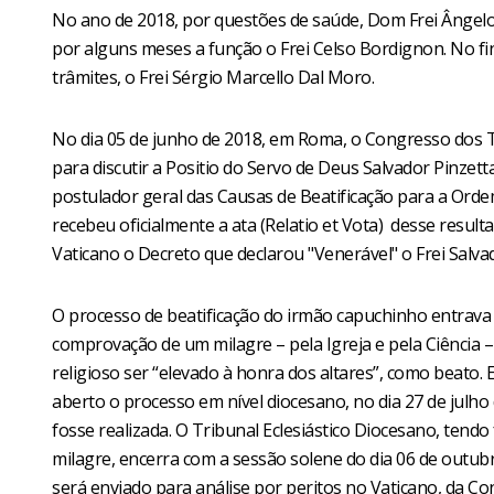
No ano de 2018, por questões de saúde, Dom Frei Ângelo 
por alguns meses a função o Frei Celso Bordignon. No fi
trâmites, o Frei Sérgio Marcello Dal Moro.
No dia 05 de junho de 2018, em Roma, o Congresso dos 
para discutir a Positio do Servo de Deus Salvador Pinzet
postulador geral das Causas de Beatificação para a Orde
recebeu oficialmente a ata (Relatio et Vota) desse result
Vaticano o Decreto que declarou "Venerável" o Frei Salva
O processo de beatificação do irmão capuchinho entrava
comprovação de um milagre – pela Igreja e pela Ciência –
religioso ser “elevado à honra dos altares”, como beato.
aberto o processo em nível diocesano, no dia 27 de julho
fosse realizada. O Tribunal Eclesiástico Diocesano, tendo
milagre, encerra com a sessão solene do dia 06 de outubr
será enviado para análise por peritos no Vaticano, da C