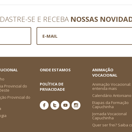
DASTRE-SE E RECEBA
NOSSAS NOVIDA
TUCIONAL
ONDE ESTAMOS
ANIMAÇÃO
VOCACIONAL
ho
POLÍTICA DE
Animação Vocacional:
a Provincial do
entenda mais
PRIVACIDADE
-Oeste
Calendário Antoniano
ção Provincial do
Etapas da Formação
Capuchinha
a
Jornada Vocacional
ogia
Capuchinha
Quer ser frei? Saiba 