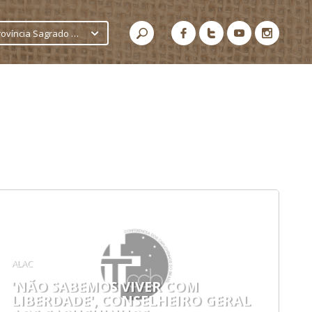
Província Sagrado Coração de Jesus
ALAC
'NÃO SABEMOS VIVER COM
LIBERDADE', CONSELHEIRO GERAL