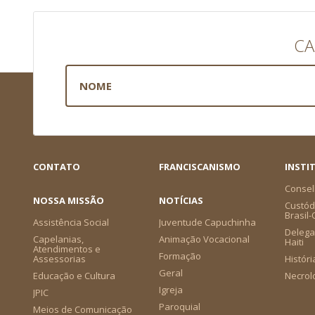
CA
CONTATO
FRANCISCANISMO
INSTI
Consel
NOSSA MISSÃO
NOTÍCIAS
Custódi
Brasil
Assistência Social
Juventude Capuchinha
Delega
Capelanias,
Animação Vocacional
Haiti
Atendimentos e
Formação
Assessorias
Históri
Geral
Educação e Cultura
Necrol
Igreja
JPIC
Paroquial
Meios de Comunicação