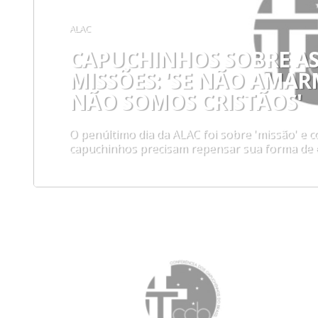
ALAC
CAPUCHINHOS SOBRE A
MISSÕES: 'SE NÃO AMA
NÃO SOMOS CRISTÃOS'
O penúltimo dia da ALAC foi sobre 'missão' e 
capuchinhos precisam repensar sua forma de 