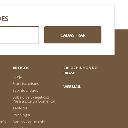
DES
CADASTRAR
ARTIGOS
CAPUCHINHOS DO
BRASIL
Igreja
Franciscanismo
WEBMAIL
Espiritualidade
Subsídios Exegéticos
Para a Liturgia Dominical
Teologia
Psicologia
como
Santos Capuchinhos