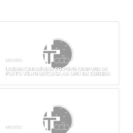
MISSÕES
LIDERANÇA INDÍGENA DO POVO KARIPUNA DE
PORTO VELHO DISCURSA NA ONU EM GENEBRA
MISSÕES