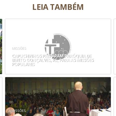
LEIA TAMBÉM
MISSÕES
CAPUCHINHOS PREPARAM PARÓQUIA DE
BENTO GONÇALVES, RS, PARA AS MISSÕES
POPULARES
MISSÕES