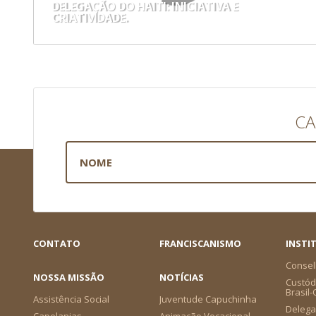
DELEGAÇÃO DO HAITI: INICIATIVA E
CRIATIVIDADE.
CA
CONTATO
FRANCISCANISMO
INSTI
Consel
NOSSA MISSÃO
NOTÍCIAS
Custódi
Brasil
Assistência Social
Juventude Capuchinha
Delega