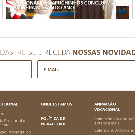
MISSIONÁRIOS CAPUCHINHOS CONCLUEM A
PRIMEIRA MISSÃO DO ANO
DASTRE-SE E RECEBA
NOSSAS NOVIDA
TUCIONAL
ONDE ESTAMOS
ANIMAÇÃO
VOCACIONAL
ho
POLÍTICA DE
Animação Vocacional:
a Provincial do
entenda mais
PRIVACIDADE
-Oeste
Calendário Antoniano
ção Provincial do