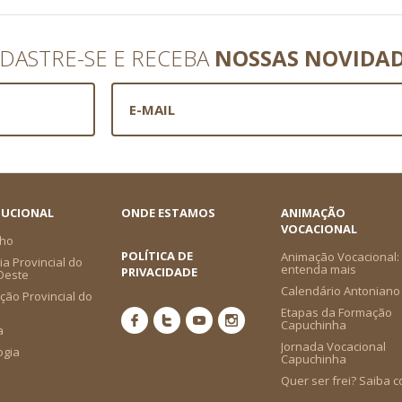
DASTRE-SE E RECEBA
NOSSAS NOVIDA
TUCIONAL
ONDE ESTAMOS
ANIMAÇÃO
VOCACIONAL
ho
POLÍTICA DE
Animação Vocacional:
a Provincial do
entenda mais
PRIVACIDADE
-Oeste
Calendário Antoniano
ção Provincial do
Etapas da Formação
Capuchinha
a
Jornada Vocacional
ogia
Capuchinha
Quer ser frei? Saiba 