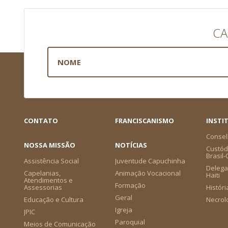
CA
CONTATO
FRANCISCANISMO
INSTI
Consel
NOSSA MISSÃO
NOTÍCIAS
Custódi
Brasil
Assistência Social
Juventude Capuchinha
Delega
Capelanias,
Animação Vocacional
Haiti
Atendimentos e
Formação
Assessorias
Históri
Geral
Educação e Cultura
Necrol
Igreja
JPIC
Paroquial
Meios de Comunicação