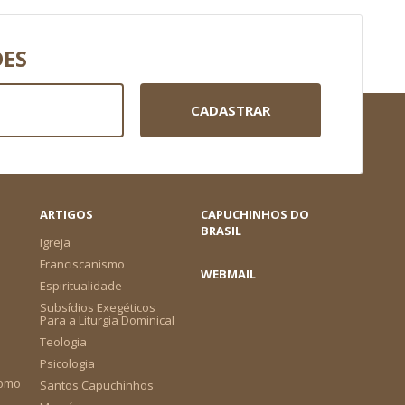
DES
CADASTRAR
ARTIGOS
CAPUCHINHOS DO
BRASIL
Igreja
Franciscanismo
WEBMAIL
Espiritualidade
Subsídios Exegéticos
Para a Liturgia Dominical
Teologia
Psicologia
como
Santos Capuchinhos