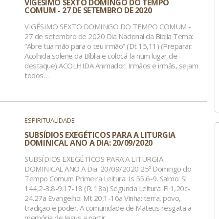
VIGÉSIMO SEXTO DOMINGO DO TEMPO
COMUM - 27 DE SETEMBRO DE 2020
VIGÉSIMO SEXTO DOMINGO DO TEMPO COMUM -
27 de setembro de 2020 Dia Nacional da Bíblia Tema:
“Abre tua mão para o teu irmão” (Dt 15,11) (Preparar:
Acolhida solene da Bíblia e colocá-la num lugar de
destaque) ACOLHIDA Animador: Irmãos e irmãs, sejam
todos…
ESPIRITUALIDADE
SUBSÍDIOS EXEGÉTICOS PARA A LITURGIA
DOMINICAL ANO A DIA: 20/09/2020
SUBSÍDIOS EXEGÉTICOS PARA A LITURGIA
DOMINICAL ANO A Dia: 20/09/2020 25º Domingo do
Tempo Comum Primeira Leitura: Is 55,6-9. Salmo: Sl
144,2-3.8-9.17-18 (R. 18a) Segunda Leitura: Fl 1,20c-
24.27a Evangelho: Mt 20,1-16a Vinha: terra, povo,
tradição e poder. A comunidade de Mateus resgata a
memória de Jesus a partir…