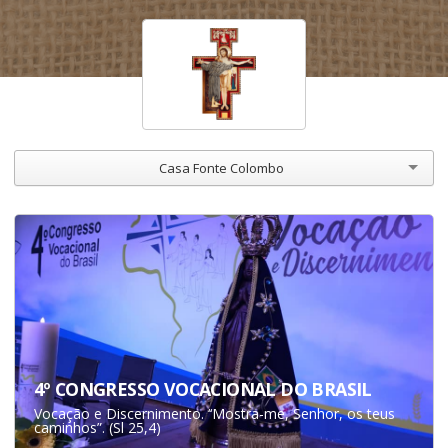
Casa Fonte Colombo
4º CONGRESSO VOCACIONAL DO BRASIL
Vocação e Discernimento. ‘‘Mostra-me, Senhor, os teus
caminhos”. (Sl 25,4)