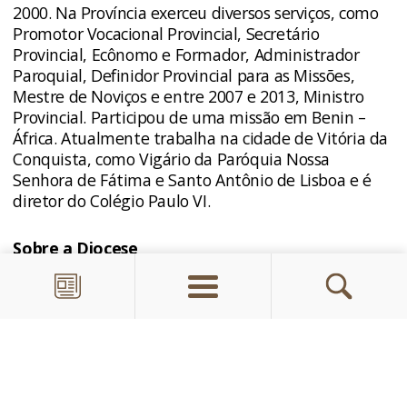
2000. Na Província exerceu diversos serviços, como
Promotor Vocacional Provincial, Secretário
Provincial, Ecônomo e Formador, Administrador
Paroquial, Definidor Provincial para as Missões,
Mestre de Noviços e entre 2007 e 2013, Ministro
Provincial. Participou de uma missão em Benin –
África. Atualmente trabalha na cidade de Vitória da
Conquista, como Vigário da Paróquia Nossa
Senhora de Fátima e Santo Antônio de Lisboa e é
diretor do Colégio Paulo VI.
Sobre a Diocese
Segundo informações do site da Diocese de Grajaú,
a Prelazia de São José de Grajaú foi criada em 10 de
fevereiro 1922 pela Bula “
Rationi congruit
” do Papa
Pio XI, desmembrada da então Diocese de São Luís
do Maranhão. Foi confiada pela Santa Sé aos
cuidados da Ordem dos Frades Menores