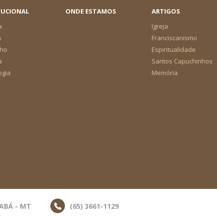
TUCIONAL
ONDE ESTAMOS
ARTIGOS
a
Igreja
s
Franciscanismo
ho
Espiritualidade
a
Santos Capuchinhos
ogia
Memória
IABÁ - MT
(65) 3661-1129