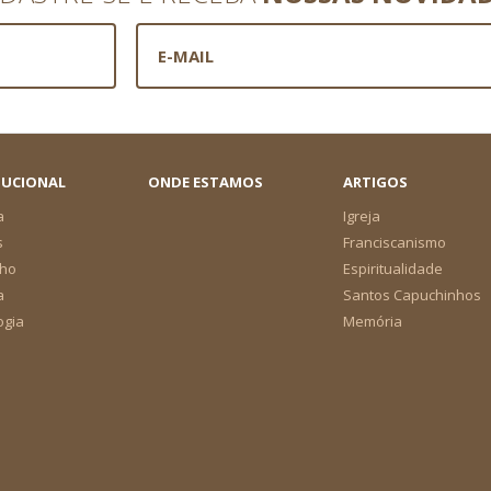
TUCIONAL
ONDE ESTAMOS
ARTIGOS
a
Igreja
s
Franciscanismo
ho
Espiritualidade
a
Santos Capuchinhos
ogia
Memória