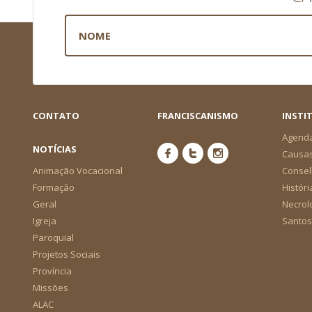
CONTATO
FRANCISCANISMO
INSTI
Agend
NOTÍCIAS
Causa
Animação Vocacional
Consel
Formação
Históri
Geral
Necrol
Igreja
Santos
Paroquial
Projetos Sociais
Província
Missões
ALAC