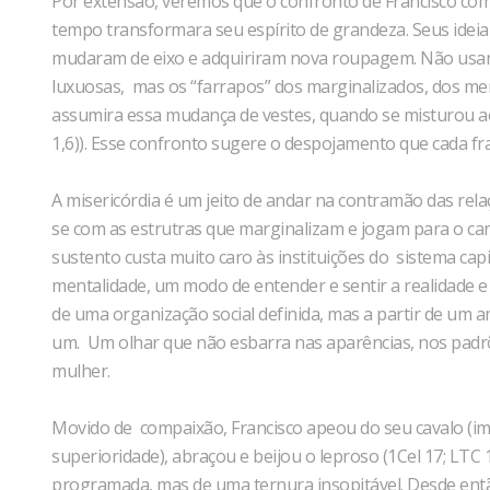
Por extensão, veremos que o confronto de Francisco com a
tempo transformara seu espírito de grandeza. Seus ideiai
mudaram de eixo e adquiriram nova roupagem. Não usará m
luxuosas, mas os “farrapos” dos marginalizados, dos men
assumira essa mudança de vestes, quando se misturou ao
1,6)). Esse confronto sugere o despojamento que cada fran
A misericórdia é um jeito de andar na contramão das rel
se com as estrutras que marginalizam e jogam para o can
sustento custa muito caro às instituições do sistema capi
mentalidade, um modo de entender e sentir a realidade 
de uma organização social definida, mas a partir de um
um. Um olhar que não esbarra nas aparências, nos padr
mulher.
Movido de compaixão, Francisco apeou do seu cavalo (i
superioridade), abraçou e beijou o leproso (1Cel 17; LTC 
programada, mas de uma ternura insopitável. Desde ent