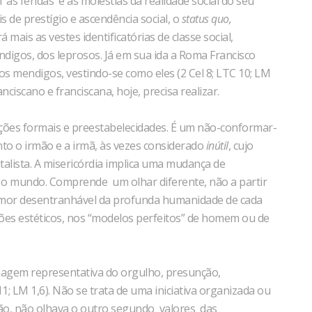
s feridas e as moléstias da realidade social do seu
s de prestígio e ascendência social, o
status quo,
ais as vestes identificatórias de classe social,
digos, dos leprosos. Já em sua ida a Roma Francisco
s mendigos, vestindo-se como eles (2 Cel 8; LTC 10; LM
ciscano e franciscana, hoje, precisa realizar.
ações formais e preestabelecidades. É um não-conformar-
to o irmão e a irmã, às vezes considerado
inútil
, cujo
talista. A misericórdia implica uma mudança de
e o mundo. Comprende um olhar diferente, não a partir
 amor desentranhável da profunda humanidade de cada
ões estéticos, nos “modelos perfeitos” de homem ou de
magem representativa do orgulho, presunção,
11; LM 1,6). Não se trata de uma iniciativa organizada ou
ão, não olhava o outro segundo valores das