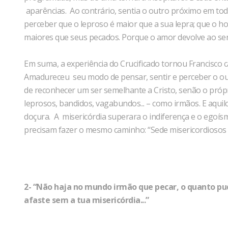
aparências. Ao contrário, sentia o outro próximo em toda
perceber que o leproso é maior que a sua lepra; que o h
maiores que seus pecados. Porque o amor devolve ao ser
Em suma, a experiência do Crucificado tornou Francisco
Amadureceu seu modo de pensar, sentir e perceber o ou
de reconhecer um ser semelhante a Cristo, senão o própri
leprosos, bandidos, vagabundos... – como irmãos. E aqui
doçura. A misericórdia superara o indiferença e o egoísm
precisam fazer o mesmo caminho: “Sede misericordiosos co
2- “Não haja no mundo irmão que pecar, o quanto pude
afaste sem a tua misericórdia...”