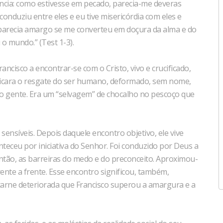
tência: como estivesse em pecado, parecia-me deveras
nduziu entre eles e eu tive misericórdia com eles e
 parecia amargo se me converteu em doçura da alma e do
o mundo.” (Test 1-3).
ancisco a encontrar-se com o Cristo, vivo e crucificado,
ficara o resgate do ser humano, deformado, sem nome,
do gente. Era um “selvagem” de chocalho no pescoço que
ensíveis. Depois daquele encontro objetivo, ele vive
teceu por iniciativa do Senhor. Foi conduzido por Deus a
então, as barreiras do medo e do preconceito. Aproximou-
ente a frente. Esse encontro significou, também,
carne deteriorada que Francisco superou a amargura e a