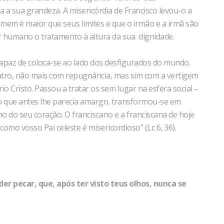
 a sua grandeza. A misericórdia de Francisco levou-o a
omem é maior que seus limites e que o irmão e a irmã são
 humano o tratamento à altura da sua dignidade.
 capaz de coloca-se ao lado dos desfigurados do mundo.
tro, não mais com repugnância, mas sim com a vertigem
o Cristo. Passou a tratar os sem lugar na esfera social –
lo que antes lhe parecia amargo, transformou-se em
o do seu coração. O franciscano e a franciscana de hoje
mo vosso Pai celeste é misericordioso” (Lc 6, 36).
r pecar, que, após ter visto teus olhos, nunca se