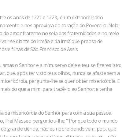
ntre os anos de 1221 e 1223, é um extraordinário
namento e nos aproxima do coração do Poverello. Nela,
o do amor fraterno no seio das fraternidades e no meio
var-se diante do irmão e da irmã que precisa de
os e filhas de São Francisco de Assis.
 amas o Senhor e a mim, servo dele e teu. se fizeres isto:
, que, após ter visto teus olhos, nunca se afaste sem a
 misericórdia, pergunta-lhe se quer obter misericórdia. E
o mais do que a mim, para trazê-lo ao Senhor; e tenha
a da misericórdia do Senhor para com a sua pessoa.
, Frei Masseo perguntou-lhe: “´Por que todo o mundo
s de grande ciência, não és nobre: donde vem, pois, que
 Isto recebi dos olhos de Deus altíssimo, os quais ... não