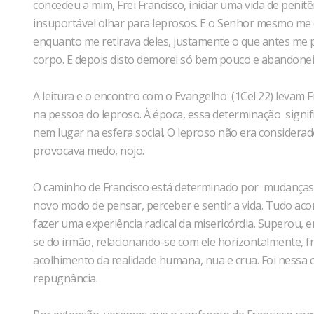
concedeu a mim, Frei Francisco, iniciar uma vida de peni
insuportável olhar para leprosos. E o Senhor mesmo me co
enquanto me retirava deles, justamente o que antes me
corpo. E depois disto demorei só bem pouco e abandonei 
A leitura e o encontro com o Evangelho (1Cel 22) levam Fr
na pessoa do leproso. À época, essa determinação signi
nem lugar na esfera social. O leproso não era considera
provocava medo, nojo.
O caminho de Francisco está determinado por mudanças s
novo modo de pensar, perceber e sentir a vida. Tudo acon
fazer uma experiência radical da misericórdia. Superou, 
se do irmão, relacionando-se com ele horizontalmente, fr
acolhimento da realidade humana, nua e crua. Foi nessa 
repugnância.