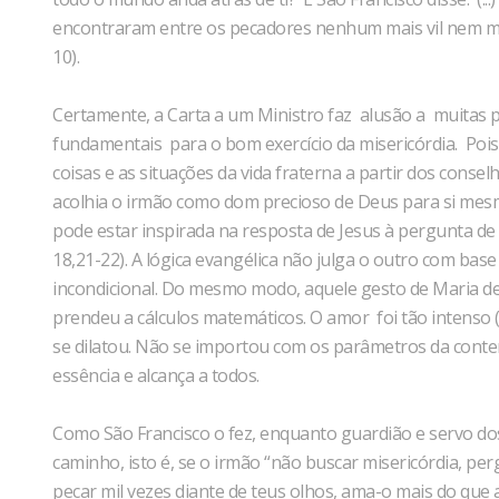
encontraram entre os pecadores nenhum mais vil nem mais 
10).
Certamente, a Carta a um Ministro faz alusão a muitas
fundamentais para o bom exercício da misericórdia. Poi
coisas e as situações da vida fraterna a partir dos consel
acolhia o irmão como dom precioso de Deus para si mesmo
pode estar inspirada na resposta de Jesus à pergunta d
18,21-22). A lógica evangélica não julga o outro com b
incondicional. Do mesmo modo, aquele gesto de Maria de
prendeu a cálculos matemáticos. O amor foi tão intenso 
se dilatou. Não se importou com os parâmetros da conte
essência e alcança a todos.
Como São Francisco o fez, enquanto guardião e servo dos
caminho, isto é, se o irmão “não buscar misericórdia, per
pecar mil vezes diante de teus olhos, ama-o mais do que