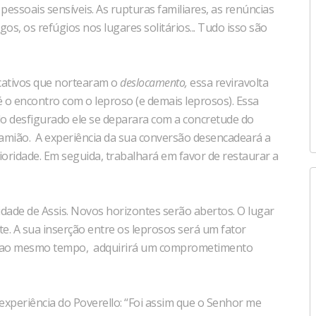
pessoais sensíveis. As rupturas familiares, as renúncias
s, os refúgios nos lugares solitários... Tudo isso são
icativos que nortearam o
deslocamento,
essa reviravolta
 é o encontro com o leproso (e demais leprosos). Essa
 do desfigurado ele se deparara com a concretude do
amião. A experiência da sua conversão desencadeará a
ioridade. Em seguida, trabalhará em favor de restaurar a
idade de Assis. Novos horizontes serão abertos. O lugar
e. A sua inserção entre os leprosos será um fator
, ao mesmo tempo, adquirirá um comprometimento
experiência do Poverello: “Foi assim que o Senhor me