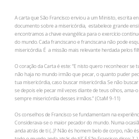
A carta que São Francisco enviou a um Ministo, escrita e
documento sobre a misericórdia, estabelece grande ensi
encontramos a chave evangélica para o exercício contínu
do mundo. Cada franciscano e franciscana não pode esqui
misericórdia. É a missão mais relevante herdada pelos filh
O coração da Carta é este: “E nisto quero reconhecer se tu
não haja no mundo irmão que pecar, o quanto puder pecar
tua misericórdia, caso buscar misericórdia. Se não buscar
se depois ele pecar mil vezes diante de teus olhos, ama-
sempre misericórdia desses irmãos.” (CtaM 9-11)
Os conselhos de Francisco se fundamentam na experiênci
Considerava-se o maior pecador do mundo. Numa ocasião
anda atrás de ti (...)? Não és homem belo de corpo, não é
todo o mundo anda atrás de ti?´ E São Francisco disse: `(...)