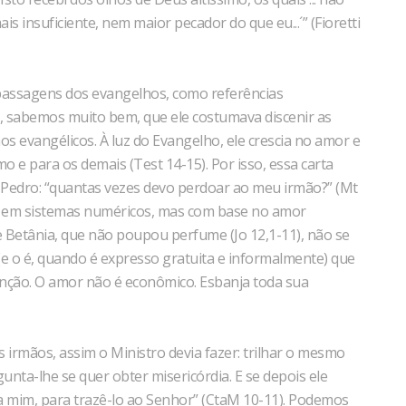
insuficiente, nem maior pecador do que eu...´” (Fioretti
 passagens dos evangelhos, como referências
s, sabemos muito bem, que ele costumava discenir as
hos evangélicos. À luz do Evangelho, ele crescia no amor e
 e para os demais (Test 14-15). Por isso, essa carta
e Pedro: “quantas vezes devo perdoar ao meu irmão?” (Mt
ase em sistemas numéricos, mas com base no amor
 Betânia, que não poupou perfume (Jo 12,1-11), não se
(e o é, quando é expresso gratuita e informalmente) que
nção. O amor não é econômico. Esbanja toda sua
 irmãos, assim o Ministro devia fazer: trilhar o mesmo
gunta-lhe se quer obter misericórdia. E se depois ele
 a mim, para trazê-lo ao Senhor” (CtaM 10-11). Podemos