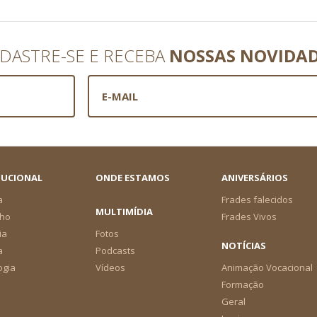
DASTRE-SE E RECEBA
NOSSAS NOVIDA
TUCIONAL
ONDE ESTAMOS
ANIVERSÁRIOS
a
Frades falecidos
MULTIMÍDIA
ho
Frades Vivos
ia
Fotos
NOTÍCIAS
a
Podcasts
ogia
Vídeos
Animação Vocacional
Formação
Geral