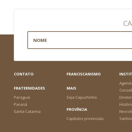
CA
CONTATO
FRANCISCANISMO
INSTI
Agend
FRATERNIDADES
MAIS
Consel
Paraguai
Seja Capuchinho
Diretor
Paraná
Históri
PROVÍNCIA
Santa Catarina
Necrol
Capítulos provinciais
Santos