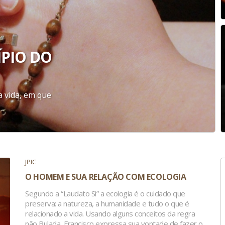
PIO DO
 vida, em que
JPIC
O HOMEM E SUA RELAÇÃO COM ECOLOGIA
Segundo a “Laudato Si” a ecologia é o cuidado que
preserva: a natureza, a humanidade e tudo o que é
relacionado a vida. Usando alguns conceitos da regra
não Bulada, Francisco expressa sua vontade de fazer o