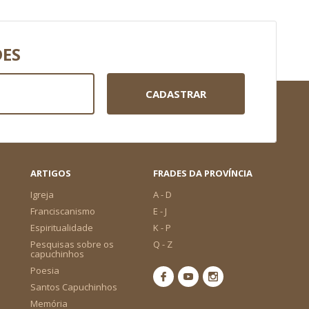
DES
CADASTRAR
ARTIGOS
FRADES DA PROVÍNCIA
Igreja
A - D
Franciscanismo
E - J
Espiritualidade
K - P
Pesquisas sobre os
Q - Z
capuchinhos
Poesia
Santos Capuchinhos
Memória