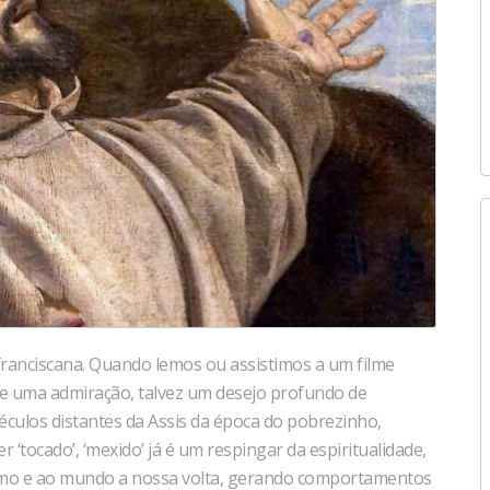
ranciscana. Quando lemos ou assistimos a um filme
nte uma admiração, talvez um desejo profundo de
culos distantes da Assis da época do pobrezinho,
tocado’, ‘mexido’ já é um respingar da espiritualidade,
smo e ao mundo a nossa volta, gerando comportamentos