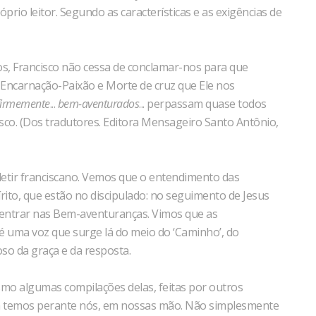
io leitor. Segundo as características e as exigências de
os, Francisco não cessa de conclamar-nos para que
Encarnação-Paixão e Morte de cruz que Ele nos
firmemente
...
bem-aventurados
... perpassam quase todos
sco. (Dos tradutores. Editora Mensageiro Santo Antônio,
etir franciscano. Vemos que o entendimento das
rito, que estão no discipulado: no seguimento de Jesus
 adentrar nas Bem-aventuranças. Vimos que as
 uma voz que surge lá do meio do ‘Caminho’, do
oso da graça e da resposta.
smo algumas compilações delas, feitas por outros
za temos perante nós, em nossas mão. Não simplesmente