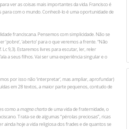
ara ver as coisas mais importantes da vida. Francisco é
us para com o mundo. Conhecê-lo é uma oportunidade de
tualidade franciscana. Pensemos com simplicidade. Não se
er ‘pobre’, ‘aberto’ para o que veremos a frente. “Não
c 9,3). Estaremos livres para escutar, ler, reler
a a seus filhos. Vai ser
uma experiência singular e o
os por isso não ‘interpretar’, mas ampliar, aprofundar)
buídas em 28 textos, a maior parte pequenos, contudo de
res como a
magna charta
de uma vida de fraternidade, o
iscano. Trata-se de algumas “pérolas preciosas”, ricas
r ainda hoje a vida religiosa dos frades e de quantos se