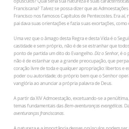
opúsculos? Qual seria sua natureza e suas características
Franciscana? Talvez se possa dizer que as Admoestações
Francisco nos famosos Capítulos de Pentecostes. Era aí, 
pai dava suas orientações e fazia suas exortações, com
Uma vez que o âmago desta Regra e desta Vida é o Segui
castidade e sem próprio, não é de se estranhar que todo
ponto de partida um dito do Evangelho.
Diz o Senhor
, é o
não é de estanhar que a grande preocupação, que perpas
coração livre de toda e qualquer apropriação: libertos e 
poder ou autoridade; do próprio bem que o Senhor opera
vanglória ao anunciar a própria palavra de Deus.
A partir da XIV Admoestação, excetuando-se a penúltima
temas fundamentais das
Bem-aventuranças evangélicas
. D
aventuranças franciscanas
.
A natureza e a importância desses opúsculos podem ser p