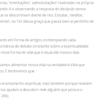
as, ‘orientações’, ‘admoestações’ realizadas na própria
ando-A e observando a resposta do discípulo temos
 que se descortinam diante de nós. Estudar, meditar,
rrente’, no ‘rio’ dessa graça que passa bem ai pertinho de
texots em forma de artigos contemplando cada
rtância do debate constante sobre a espiritualidade
va forma de vida que é atual até nossos dias.
samos alimentar nossa vida na verdadeira Vida que
os. E lembremos que:
 ensinamento espiritual, mas também porque revelam
e nos ajudam a descobrir nele alguém que possui o
 266).