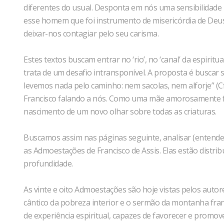
diferentes do usual. Desponta em nós uma sensibilidade p
esse homem que foi instrumento de misericórdia de De
deixar-nos contagiar pelo seu carisma.
Estes textos buscam entrar no ‘rio’, no ‘canal’ da espiri
trata de um desafio intransponível. A proposta é buscar s
levemos nada pelo caminho: nem sacolas, nem alforje” (Cf. L
Francisco falando a nós. Como uma mãe amorosamente fal
nascimento de um novo olhar sobre todas as criaturas.
Buscamos assim nas páginas seguinte, analisar (entendem
as Admoestações de Francisco de Assis. Elas estão distri
profundidade.
As vinte e oito Admoestações são hoje vistas pelos auto
cântico da pobreza interior e o sermão da montanha franc
de experiência espiritual, capazes de favorecer e promove