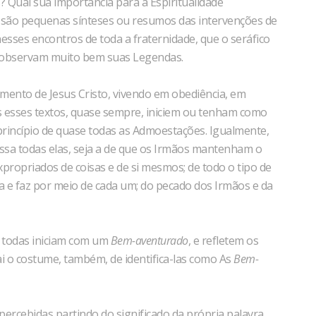
? Qual sua importância para a Espiritualidade
 são pequenas sínteses ou resumos das intervenções de
nesses encontros de toda a fraternidade, que o seráfico
o observam muito bem suas Legendas.
mento de Jesus Cristo, vivendo em obediência, em
s esses textos, quase sempre, iniciem ou tenham como
 princípio de quase todas as Admoestações. Igualmente,
sa todas elas, seja a de que os Irmãos mantenham o
expropriados de coisas e de si mesmos; de todo o tipo de
 e faz por meio de cada um; do pecado dos Irmãos e da
, todas iniciam com um
Bem-aventurado
, e refletem os
ai o costume, também, de identifica-las como As
Bem-
ercebidas partindo do significado da própria palavra