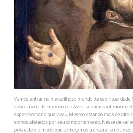
Vamos entrar no maravilhoso mundo da espiritualidade f
sobre a vida de Francisco de Assis, sentimos interiorme
experimentar o que viveu. Mesmo estando mais de oito sé
somos afetados por seu comportamento. Nesse deixar ser ‘
pois este é o modo que começamos a encarar a nós me