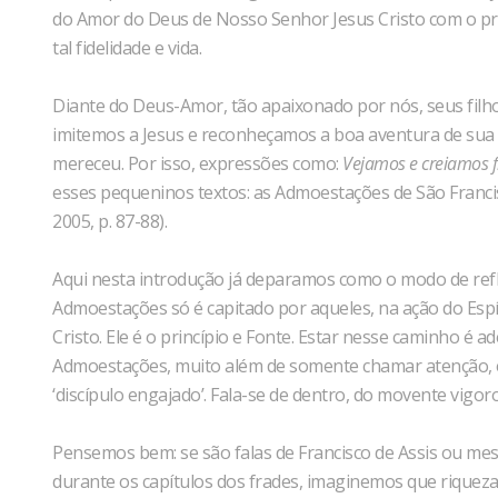
do Amor do Deus de Nosso Senhor Jesus Cristo com o própr
tal fidelidade e vida.
Diante do Deus-Amor, tão apaixonado por nós, seus filh
imitemos a Jesus e reconheçamos a boa aventura de sua 
mereceu. Por isso, expressões como:
Vejamos e creiamos 
esses pequeninos textos: as Admoestações de São Franci
2005, p. 87-88).
Aqui nesta introdução já deparamos como o modo de refl
Admoestações só é capitado por aqueles, na ação do Espí
Cristo. Ele é o princípio e Fonte. Estar nesse caminho é
Admoestações, muito além de somente chamar atenção, é
‘discípulo engajado’. Fala-se de dentro, do movente vigor
Pensemos bem: se são falas de Francisco de Assis ou me
durante os capítulos dos frades, imaginemos que rique