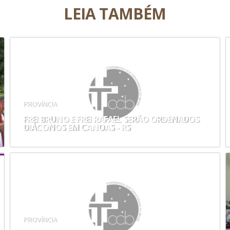
LEIA TAMBÉM
PROVÍNCIA
FREI BRUNO E FREI RAFAEL SERÃO ORDENADOS
DIÁCONOS EM CANOAS - RS
PROVÍNCIA