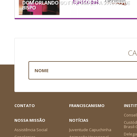
DOM ORLANDO DOTTI COMPLETA 50 ANOS DE
BISPO
CA
CONTATO
FRANCISCANISMO
INSTI
Consel
NOSSA MISSÃO
NOTÍCIAS
Custódi
Brasil
Assistência Social
Juventude Capuchinha
Delega