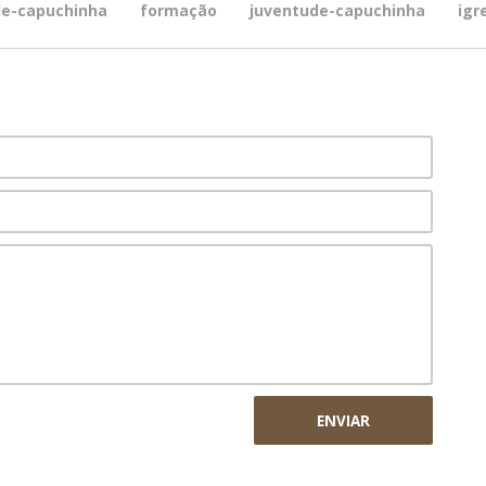
de-capuchinha
formação
juventude-capuchinha
igr
ENVIAR