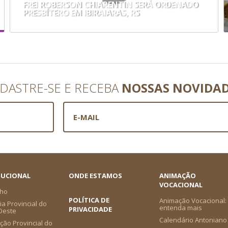
FREI ROBERSON CHIARENTIN SERÁ ORDENADO
PRESBÍTERO EM IBIRAIARAS, RS
DASTRE-SE E RECEBA
NOSSAS NOVIDA
TUCIONAL
ONDE ESTAMOS
ANIMAÇÃO
VOCACIONAL
ho
POLÍTICA DE
Animação Vocacional:
a Provincial do
entenda mais
PRIVACIDADE
-Oeste
Calendário Antoniano
ção Provincial do