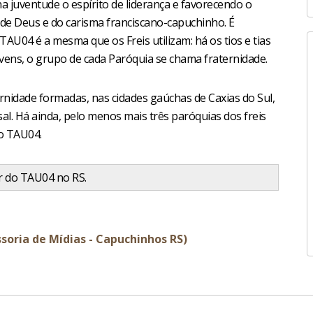
na juventude o espírito de liderança e favorecendo o
a de Deus e do carisma franciscano-capuchinho. É
TAU04 é a mesma que os Freis utilizam: há os tios e tias
ovens, o grupo de cada Paróquia se chama fraternidade.
rnidade formadas, nas cidades gaúchas de Caxias do Sul,
al. Há ainda, pelo menos mais três paróquias dos freis
po TAU04.
or do TAU04 no RS.
ssoria de Mídias - Capuchinhos RS)