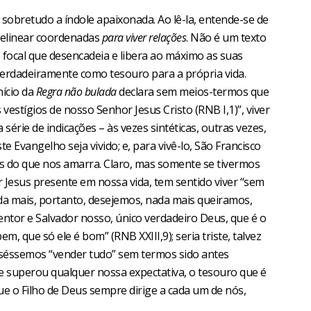
é sobretudo a índole apaixonada. Ao lê-la, entende-se de
delinear coordenadas
para viver relações
. Não é um texto
ão focal que desencadeia e libera ao máximo as suas
verdadeiramente como tesouro para a própria vida.
nício da
Regra não bulada
declara sem meios-termos que
 vestígios de nosso Senhor Jesus Cristo (RNB I,1)”, viver
série de indicações – às vezes sintéticas, outras vezes,
Evangelho seja vivido; e, para vivê-lo, São Francisco
os do que nos amarra. Claro, mas somente se tivermos
r Jesus presente em nossa vida, tem sentido viver “sem
Nada mais, portanto, desejemos, nada mais queiramos,
entor e Salvador nosso, único verdadeiro Deus, que é o
, que só ele é bom” (RNB XXIII,9); seria triste, talvez
uiséssemos “vender tudo” sem termos sido antes
e superou qualquer nossa expectativa, o tesouro que é
e o Filho de Deus sempre dirige a cada um de nós,