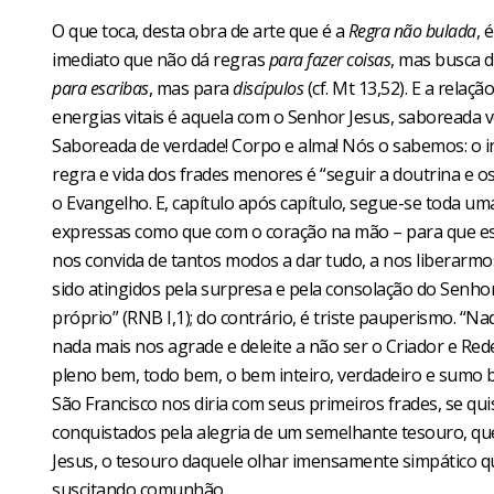
O que toca, desta obra de arte que é a
Regra não bulada
, 
imediato que não dá regras
para fazer coisas
, mas busca 
para escribas
, mas para
discípulos
(cf. Mt 13,52). E a relaç
energias vitais é aquela com o Senhor Jesus, saboreada 
Saboreada de verdade! Corpo e alma! Nós o sabemos: o i
regra e vida dos frades menores é “seguir a doutrina e os
o Evangelho. E, capítulo após capítulo, segue-se toda uma 
expressas como que com o coração na mão – para que este 
nos convida de tantos modos a dar tudo, a nos liberarm
sido atingidos pela surpresa e pela consolação do Senho
próprio” (RNB I,1); do contrário, é triste pauperismo. “
nada mais nos agrade e deleite a não ser o Criador e Red
pleno bem, todo bem, o bem inteiro, verdadeiro e sumo bem
São Francisco nos diria com seus primeiros frades, se q
conquistados pela alegria de um semelhante tesouro, qu
Jesus, o tesouro daquele olhar imensamente simpático qu
suscitando comunhão.