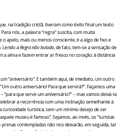
e, na tradição cristã, tiveram como êxito final um texto
 Para nós, a palavra “regra” suscita, com muita
 o apelo, mais ou menos consciente, é a algo de fixo e
m. Lendo a
Regra não bulada
, de fato, tem-se a sensação de
a alma e fazem entrar ar fresco no coração: à distância
e um “aniversário”. E também aqui, de imediato, um outro
: “Um outro aniversário! Para que servirá?”. Façamos uma
– “para que serve um aniversário?” – mas vamos deixá-la
celebrar a recorrência com uma inclinação semelhante à
curiosidade turística, sem um mínimo desejo de ser
“aquele museu é famoso”. Sejamos, ao invés, os “turistas
primas contempladas não nos deixarão, em seguida, tal