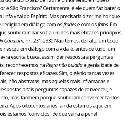
rsos do texto. O ano de 1221 é o momento em que o
utor é São Francisco? Certamente, é ele quem faz bater o
 linfa vital do Espírito. Mas precisaria dizer melhor que
e redigida em diálogo com os
frades
e com os
fatos
. Em
 que souberam dar voz a um dos mais eficazes princípios
lii Gaudium,
nn. 231-233). Não temos, de fato, um texto
 nasceu em diálogo com a vida; é, antes de tudo, um
lavra escrita busca, assim, dar resposta a perguntas
liás, reconhecemos na
Regra não bulada
a genialidade de
ferecer respostas eficazes. Sim, o gênio tantas vezes
rais, não abstratas, mas aquelas mais inflamadas e
 respostas a tais perguntas capazes de convencer, e
mento, mas também porque souberam convencer tantos
ira. Após oitocentos anos, ainda estamos aqui, em
ois estamos “convictos” de que valha a pena!