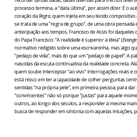
recordar tantas datas, datas diversas para trechos dive
processo termina, a “data última”, por assim dizer. E o a
coração da
Regra
, quem injeta em seu tecido compositivo a
se trata de uma “regra de grupo”, de uma obra pensada 
antecipação aos tempos, Francisco de Assis foi daqueles
do Papa Francisco: “A realidade é superior à ideia” (
Evange
normativo redigido sobre uma escrivaninha, mas algo que
“pedaço de vida”, mais do que um “pedaço de papel”. A pa
nascidas da escuta continuativa da realidade concreta. A
quem soube interceptar “ao vivo” interrogações reais e o
está nisso: em ter a capacidade de colher perguntas cent
sentidas “na própria pele”, em primeira pessoa; para dar
“convincentes” não só porque “justas” para aquele mo
outros, ao longo dos séculos, a responder à mesma mane
busca de responder em sintonia com aquelas intuições, p