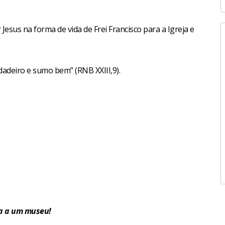
sus na forma de vida de Frei Francisco para a Igreja e
dadeiro e sumo bem” (RNB XXIII,9).
ia a um museu!