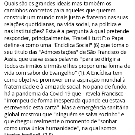
Quais são os grandes ideais mas também os
caminhos concretos para aqueles que querem
construir um mundo mais justo e fraterno nas suas
relações quotidianas, na vida social, na política e
nas instituições? Esta é a pergunta à qual pretende
responder, principalmente, “Fratelli tutti”: o Papa
define-a como uma "Encíclica Social" (6) que toma o
seu título das "Admoestações" de São Francisco de
Assis, que usava essas palavras "para se dirigir a
todos os irmãos e irmãs e lhes propor uma forma de
vida com sabor do Evangelho" (1). A Encíclica tem
como objetivo promover uma aspiração mundial à
fraternidade e à amizade social. No pano de fundo,
há a pandemia da Covid-19 que - revela Francisco -
"irrompeu de forma inesperada quando eu estava
escrevendo esta carta". Mas a emergência sanitária
global mostrou que "ninguém se salva sozinho" e
que chegou realmente o momento de "sonhar
como uma única humanidade", na qual somos