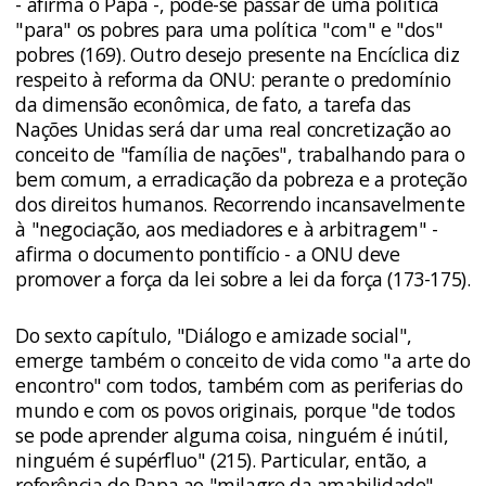
- afirma o Papa -, pode-se passar de uma política
"para" os pobres para uma política "com" e "dos"
pobres (169). Outro desejo presente na Encíclica diz
respeito à reforma da ONU: perante o predomínio
da dimensão econômica, de fato, a tarefa das
Nações Unidas será dar uma real concretização ao
conceito de "família de nações", trabalhando para o
bem comum, a erradicação da pobreza e a proteção
dos direitos humanos. Recorrendo incansavelmente
à "negociação, aos mediadores e à arbitragem" -
afirma o documento pontifício - a ONU deve
promover a força da lei sobre a lei da força (173-175).
Do sexto capítulo, "Diálogo e amizade social",
emerge também o conceito de vida como "a arte do
encontro" com todos, também com as periferias do
mundo e com os povos originais, porque "de todos
se pode aprender alguma coisa, nin­guém é inútil,
ninguém é supérfluo" (215). Particular, então, a
referência do Papa ao "milagre da amabilidade",