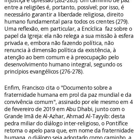
injustiça e opressão (282-283). Um caminho de paz
entre a religiões é, portanto, possível; por isso, é
necessário garantir a liberdade religiosa, direito
humano fundamental para todos os crentes (279).
Uma reflexão, em particular, a Encíclica faz sobre o
papel da Igreja: ela não relega a sua missão à esfera
privada e, embora não fazendo política, não
renuncia à dimensão política da existência, à
atenção ao bem comum e à preocupação pelo
desenvolvimento humano integral, segundo os
princípios evangélicos (276-278).
Enfim, Francisco cita o "Documento sobre a
fraternidade humana em prol da paz mundial e da
convivência comum", assinado por ele mesmo em 4
de fevereiro de 2019 em Abu Dhabi, junto com o
Grande Imã de Al-Azhar, Ahmad Al-Tayyib: desta
pedra miliar do diálogo inter-religioso, o Pontífice
retoma o apelo para que, em nome da fraternidade
humana, o diálogo seja adoptado como caminho, a