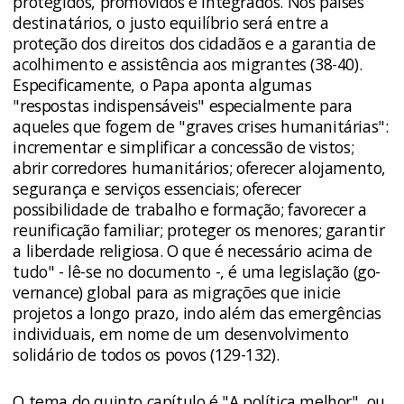
protegidos, promovidos e integrados. Nos países
destinatários, o justo equilíbrio será entre a
proteção dos direitos dos cidadãos e a garantia de
acolhimento e assistência aos migrantes (38-40).
Especificamente, o Papa aponta algumas
"respostas indispensáveis" especialmente para
aqueles que fogem de "graves crises humanitárias":
incrementar e simplificar a concessão de vistos;
abrir corredores humanitários; oferecer alojamento,
segurança e serviços essenciais; oferecer
possibilidade de trabalho e formação; favorecer a
reunificação familiar; proteger os menores; garantir
a liberdade religiosa. O que é necessário acima de
tudo" - lê-se no documento -, é uma legislação (go­
vernance) global para as migrações que inicie
projetos a longo prazo, indo além das emergências
individuais, em nome de um desenvolvimento
solidário de todos os povos (129-132).
O tema do quinto capítulo é "A política melhor", ou