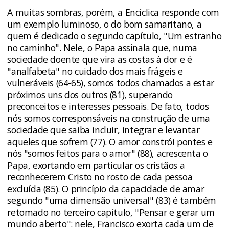
A muitas sombras, porém, a Encíclica responde com
um exemplo luminoso, o do bom samaritano, a
quem é dedicado o segundo capítulo, "Um estranho
no caminho". Nele, o Papa assinala que, numa
sociedade doente que vira as costas à dor e é
"analfabeta" no cuidado dos mais frágeis e
vulneráveis (64-65), somos todos chamados a estar
próximos uns dos outros (81), superando
preconceitos e interesses pessoais. De fato, todos
nós somos corresponsáveis na construção de uma
sociedade que saiba incluir, integrar e levantar
aqueles que sofrem (77). O amor constrói pontes e
nós "somos feitos para o amor" (88), acrescenta o
Papa, exortando em particular os cristãos a
reconhecerem Cristo no rosto de cada pessoa
excluída (85). O princípio da capacidade de amar
segundo "uma dimensão universal" (83) é também
retomado no terceiro capítulo, "Pensar e gerar um
mundo aberto": nele, Francisco exorta cada um de