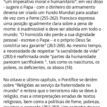
"um imperativo moral e humanitário"; em vez disso
- sugere o Papa - com o dinheiro do armamento
deveria ser criado um Fundo Mundial para acabar
de vez com a fome (255-262). Francisco expressa
uma posição igualmente clara sobre a pena de
morte: é inadmissível e deve ser abolida em todo o
mundo. "O homicida não perde a sua dignidade
pessoal - escreve o Papa – e o próprio Deus Se
constitui seu garante" (263-269). Ao mesmo tempo,
a necessidade de respeitar "a sacralidade da vida"
(283) é reafirmada onde "partes da humanidade
parecem sacrificáveis ", tais como os nascituros, os
pobres, os deficientes, os idosos (18).
No oitavo e último capítulo, o Pontífice se detém
sobre "Religiões ao serviço da fraternidade no
mundo" e reitera que o terrorismo não se deve à
religião, mas a interpretações erradas de textos
religiosos, bem como a políticas de fome, pobreza,