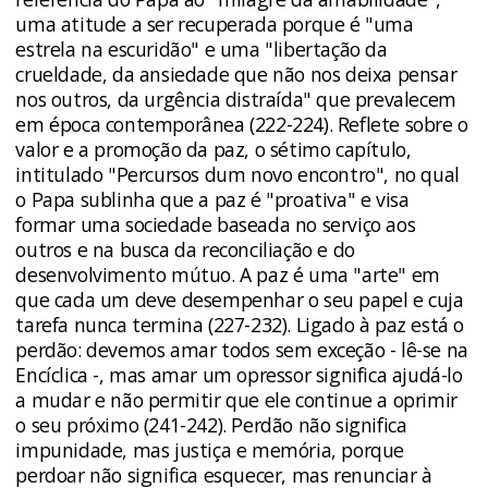
uma atitude a ser recuperada porque é "uma
estrela na escuridão" e uma "libertação da
crueldade, da ansiedade que não nos deixa pensar
nos outros, da urgência distraída" que prevalecem
em época contemporânea (222-224). Reflete sobre o
valor e a promoção da paz, o sétimo capítulo,
intitulado "Percursos dum novo encontro", no qual
o Papa sublinha que a paz é "proativa" e visa
formar uma sociedade baseada no serviço aos
outros e na busca da reconciliação e do
desenvolvimento mútuo. A paz é uma "arte" em
que cada um deve desempenhar o seu papel e cuja
tarefa nunca termina (227-232). Ligado à paz está o
perdão: devemos amar todos sem exceção - lê-se na
Encíclica -, mas amar um opressor significa ajudá-lo
a mudar e não permitir que ele continue a oprimir
o seu próximo (241-242). Perdão não significa
impunidade, mas justiça e memória, porque
perdoar não significa esquecer, mas renunciar à