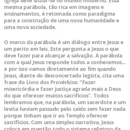
Igreja deve situar-se no mundo moderno. Essa
mesma parábola, tão rica em imagens e
ensinamentos, é retomada como paradigma
para a construção de uma nova humanidade e
uma nova sociedade.
O marco da parábola é um diálogo entre Jesus e
um perito em leis. Este pergunta a Jesus o que
deve fazer para alcançar a salvação. A parábola
com a qual Jesus responde todos a conhecemos...
e por isso vamos diretamente ao fim quando
Jesus, diante do desconcertado legista, cita uma
frase do Livro dos Provérbios: “Fazer
misericórdia e fazer justiça agrada mais a Deus
do que oferecer muitos sacrifícios”. Todos
lembramos que, na parábola, um sacerdote e um
levita haviam passado pelo caído sem fazer nada
porque tinham que ir ao Templo oferecer
sacrifícios. Com uma simples narrativa, Jesus
coloca em questão todo o sistema religioso da